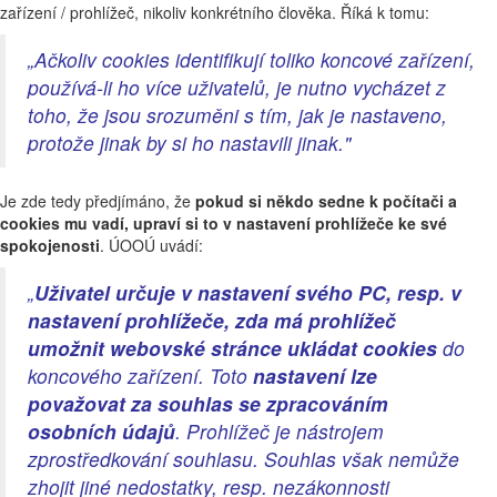
zařízení / prohlížeč, nikoliv konkrétního člověka. Říká k tomu:
„Ačkoliv cookies identifikují toliko koncové zařízení,
používá-li ho více uživatelů, je nutno vycházet z
toho, že jsou srozuměni s tím, jak je nastaveno,
protože jinak by si ho nastavili jinak."
Je zde tedy předjímáno, že
pokud si někdo sedne k počítači a
cookies mu vadí, upraví si to v nastavení prohlížeče ke své
spokojenosti
. ÚOOÚ uvádí:
„
Uživatel určuje v nastavení svého PC, resp. v
nastavení prohlížeče, zda má prohlížeč
umožnit webovské stránce ukládat cookies
do
koncového zařízení. Toto
nastavení lze
považovat za souhlas se zpracováním
osobních údajů
. Prohlížeč je nástrojem
zprostředkování souhlasu. Souhlas však nemůže
zhojit jiné nedostatky, resp. nezákonnosti