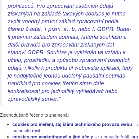
prohlížečů. Pro zpracování osobních údajů
získaných na základě takových cookies je nutné
zvolit vhodný právní základ zpracování podle
článku 6 odst. 1 písm. a), b) nebo f) GDPR. Bude-
li právním základem souhlas, kritéria souhlasu a
další pravidla pro zpracování získaných dat
stanoví GDPR. Souhlas je vykládán ve vztahu k
účelu, prostředku a způsobu zpracování osobních
údajů, nikoliv k produktu či webovské aplikaci, tedy
je nadbytečné jednou udělený paušální souhlas
například pro cookies třetích stran dále
konkretisovat pro jednotlivý vyhledávač nebo
zpravodajský server."
Zjednodušeně řečeno to znamená:
cookies pro měření, zajištění technického provozu webu
-->
nemusíte řešit
cookies pro marketingové a jiné účely
--> nemusíte řešit, pro