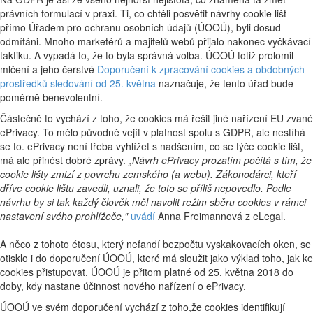
právních formulací v praxi. Ti, co chtěli posvětit návrhy cookie lišt
přímo Úřadem pro ochranu osobních údajů (ÚOOÚ), byli dosud
odmítáni. Mnoho marketérů a majitelů webů přijalo nakonec vyčkávací
taktiku. A vypadá to, že to byla správná volba. ÚOOÚ totiž prolomil
mlčení a jeho čerstvé
Doporučení k zpracování cookies a obdobných
prostředků sledování od 25. května
naznačuje, že tento úřad bude
poměrně benevolentní.
Částečně to vychází z toho, že cookies má řešit jiné nařízení EU zvané
ePrivacy. To mělo původně vejít v platnost spolu s GDPR, ale nestíhá
se to. ePrivacy není třeba vyhlížet s nadšením, co se týče cookie lišt,
má ale přinést dobré zprávy.
„Návrh ePrivacy prozatím počítá s tím, že
cookie lišty zmizí z povrchu zemského (a webu). Zákonodárci, kteří
dříve cookie lištu zavedli, uznali, že toto se příliš nepovedlo. Podle
návrhu by si tak každý člověk měl navolit režim sběru cookies v rámci
nastavení svého prohlížeče,"
uvádí
Anna Freimannová z eLegal.
A něco z tohoto étosu, který nefandí bezpočtu vyskakovacích oken, se
otisklo i do doporučení ÚOOÚ, které má sloužit jako výklad toho, jak ke
cookies přistupovat. ÚOOÚ je přitom platné od 25. května 2018 do
doby, kdy nastane účinnost nového nařízení o ePrivacy.
ÚOOÚ ve svém doporučení vychází z toho,že cookies identifikují