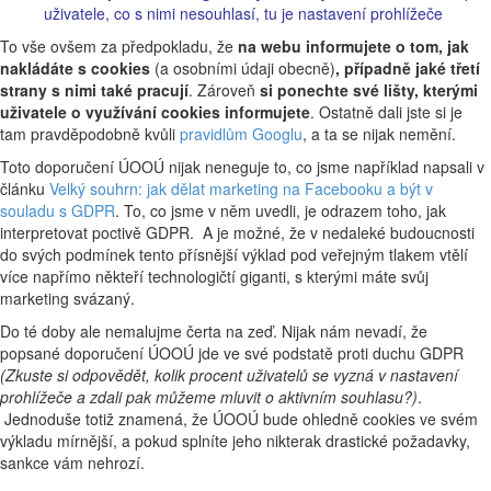
uživatele, co s nimi nesouhlasí, tu je nastavení prohlížeče
To vše ovšem za předpokladu, že
na webu informujete o tom, jak
nakládáte s cookies
(a osobními údaji obecně)
, případně jaké třetí
strany s nimi také pracují
. Zároveň
si ponechte své lišty, kterými
uživatele o využívání cookies informujete
. Ostatně dali jste si je
tam pravděpodobně kvůli
pravidlům Googlu
, a ta se nijak nemění.
Toto doporučení ÚOOÚ nijak neneguje to, co jsme například napsali v
článku
Velký souhrn: jak dělat marketing na Facebooku a být v
souladu s GDPR
. To, co jsme v něm uvedli, je odrazem toho, jak
interpretovat poctivě GDPR. A je možné, že v nedaleké budoucnosti
do svých podmínek tento přísnější výklad pod veřejným tlakem vtělí
více napřímo někteří technologičtí giganti, s kterými máte svůj
marketing svázaný.
Do té doby ale nemalujme čerta na zeď. Nijak nám nevadí, že
popsané doporučení ÚOOÚ jde ve své podstatě proti duchu GDPR
(Zkuste si odpovědět, kolik procent uživatelů se vyzná v nastavení
prohlížeče a zdali pak můžeme mluvit o aktivním souhlasu?)
.
Jednoduše totiž znamená, že ÚOOÚ bude ohledně cookies ve svém
výkladu mírnější, a pokud splníte jeho nikterak drastické požadavky,
sankce vám nehrozí.