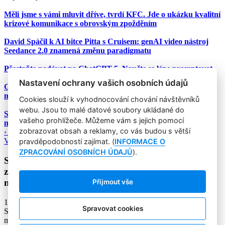
Měli jsme s vámi mluvit dříve, tvrdí KFC. Jde o ukázku kvalitní
krizové komunikace s obrovským zpožděním
David Spáčil k AI bitce Pitta s Cruisem: genAI video nástroj
Seedance 2.0 znamená změnu paradigmatu
Přestaňte nadávat na ChatGPT-5. Naučte se lépe promptovat
Nastavení ochrany vašich osobních údajů
Google Nano Banana nabízí dosud největší potenciál pro
marketing mezi genAI modely pro tvorbu obrázků
Cookies slouží k vyhodnocování chování návštěvníků
webu. Jsou to malé datové soubory ukládané do
Studie: Využívání generativní AI mezi spotřebiteli při online
vašeho prohlížeče. Můžeme vám s jejich pomocí
nakupování prudce roste
zobrazovat obsah a reklamy, co vás budou s větší
‹ Zpět
Všechny články
pravděpodobností zajímat. (
INFORMACE O
ZPRACOVÁNÍ OSOBNÍCH ÚDAJŮ
).
Shoda na zrušení celní výjimky pro levné balíčky ze
zemí mimo EU je dle APEK dobrou zprávou. Chce
na ně ale uvalit další poplatky
Přijmout vše
17. 11. 2025
|
redakce, TZ
Spravovat cookies
Shoda ministrů na zrušení celní výjimky pro balíčky do 150 EUR
má vejít v platnost už během roku 2026. Dle APEK by se ale pro