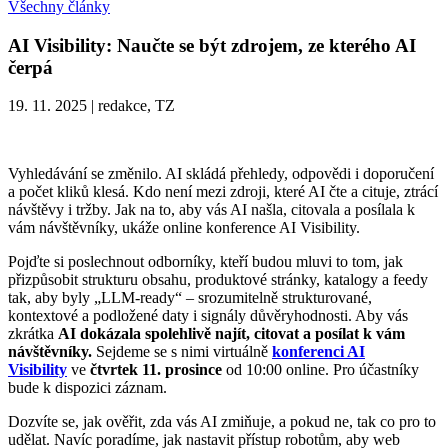
Všechny články
AI Visibility: Naučte se být zdrojem, ze kterého AI
čerpá
19. 11. 2025
|
redakce, TZ
Vyhledávání se změnilo. AI skládá přehledy, odpovědi i doporučení
a počet kliků klesá. Kdo není mezi zdroji, které AI čte a cituje, ztrácí
návštěvy i tržby. Jak na to, aby vás AI našla, citovala a posílala k
vám návštěvníky, ukáže online konference AI Visibility.
Pojďte si poslechnout odborníky, kteří budou mluvi to tom, jak
přizpůsobit strukturu obsahu, produktové stránky, katalogy a feedy
tak, aby byly „LLM-ready“ – srozumitelně strukturované,
kontextové a podložené daty i signály důvěryhodnosti. Aby vás
zkrátka
AI dokázala spolehlivě najít, citovat a posílat k vám
návštěvníky.
Sejdeme se s nimi virtuálně
konferenci AI
Visibility
ve
čtvrtek 11. prosince
od 10:00 online. Pro účastníky
bude k dispozici záznam.
Dozvíte se, jak ověřit, zda vás AI zmiňuje, a pokud ne, tak co pro to
udělat. Navíc poradíme, jak nastavit přístup robotům, aby web