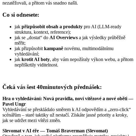
nezatěžovali, a přitom vás snadno našli.
Co si odnesete:
jak
přizpůsobit obsah a produkty
pro AI (LLM-ready
struktura, kontext, reference);
jak se „dostat“ do
AI Overviews
a jak výsledky průběžně
měřit;
jak přizpůsobit
kampaně
novému, multimodálnímu
vyhledávání;
jak
krotit AI boty
, aby vám nepožíraly výkon webu, a přitom
nepřiškrtily viditelnost.
Čeká vás šest 40minutových přednášek:
Hra o vyhledávání: Nová pravidla, noví vítězové a nové oběti —
Pavel Ungr
Vyhledávání se přeskládalo směrem k AI odpovědím a „zero-click“
scénářům – staré taktiky už nestačí. Získáte jasné priority a kroky,
jak se udržet mezi vítězi změn.
Slevomat v AI éře — Tomáš Braverman (Slevomat)