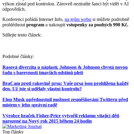
výkon zůstal pod kontrolou. Zároveň neztratíte šanci být vidět v AI
odpovědích.
Konferenci pořádá Internet Info,
na jejím webu
si můžete podrobně
prohlédnout
program
a nakoupit
vstupenky za pouhých 990 Kč.
Sdílejte tento článek:
Podobné články:
Rasová diverzita u náplastí. Johnson & Johnson chystá novou
řadu s barevností tmavších odstínů pleti
BraCam proti rakovině prsu: Vaše prsa jsou prohlížena každý
den. Už jste si udělaly vlastní kontrolu?
Elon Musk upřednostnil možnost zesměšňování Twitteru před
místem v jeho správní radě
Výrobce hraček Fisher-Price vytvořil reklamu vítající děti
narozené na Nový rok 2015 během 24 hodin
Top články