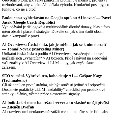
Otevřeně o tom, jak velká platforma proměňuje metriky, projekty i
rozhodování, aby z tlaku AI udělala výhodu. Konkrétní postupy, co
funguje, co ne a proč.
Budoucnost vyhledávání na Googlu optikou AI inovací — Pavel
Jašek (Google Czech Republic)
Vyhledávání je dialogové a multimodální: dlouhé dotazy, hlas a foto
mění obsah i placené strategie. Dozvíte se, jak s tím sladit obsah,
data a kampaně v praxi.
AI Overviews: Česká data, jak je měřit a jak se k nim dostat?
— Tomáš Novák (Marketing Miner)
Unikátní česká čísla o podílu AI Overviews, zasažených oborech i
nejčastějších „výhercích“ v AI boxech. Přidá i návod na sledování
vaší značky v AI Overviews i LLM a tipy, jak zvýšit šanci na
zařazení.
SEO se mění. Vyhrává ten, koho cituje AI — Gašpar Nagy
(Techmates.io)
Cíl už není jen první stránka, ale být součástí jediné AI odpovědi.
Dostanete praktický „LLM-readability“ checklist pro produktové
stránky i články, včetně práce s externími signály.
AI boti: Jak si nenechat sežrat server a co vlastně umějí přečíst
— Zdeněk Dvořák
AI crawlery umí neplánovaně zatížit web — naučíte se je řídit, aby