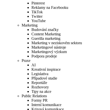
Pinterest
Reklamy na Facebooku
TikTok
Twitter
YouTube
Marketing
Budování značky
Content Marketing
Guerilla marketing
Marketing v neziskovém sektoru
Marketingové nástroje
Marketingový výzkum
Podpora prodeje
Praxe
AI
Kreativní inspirace
Legislativa
Případové studie
Reportáže
Rozhovory
Tipy na akce
Public Relations
Formy PR
Interní komunikace
Krizová komunikace