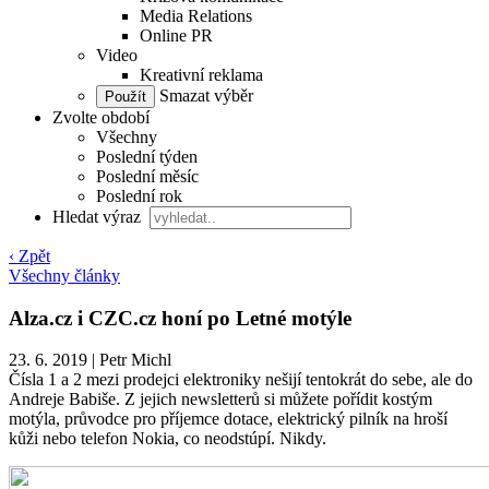
Media Relations
Online PR
Video
Kreativní reklama
Smazat výběr
Zvolte období
Všechny
Poslední týden
Poslední měsíc
Poslední rok
Hledat výraz
‹ Zpět
Všechny články
Alza.cz i CZC.cz honí po Letné motýle
23. 6. 2019
|
Petr Michl
Čísla 1 a 2 mezi prodejci elektroniky nešijí tentokrát do sebe, ale do
Andreje Babiše. Z jejich newsletterů si můžete pořídit kostým
motýla, průvodce pro příjemce dotace, elektrický pilník na hroší
kůži nebo telefon Nokia, co neodstúpí. Nikdy.