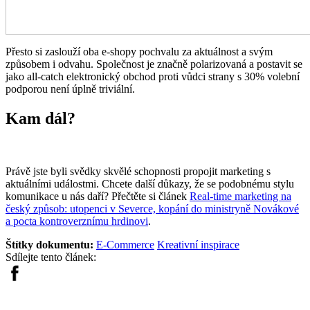
Přesto si zaslouží oba e-shopy pochvalu za aktuálnost a svým
způsobem i odvahu. Společnost je značně polarizovaná a postavit se
jako all-catch elektronický obchod proti vůdci strany s 30% volební
podporou není úplně triviální.
Kam dál?
Právě jste byli svědky skvělé schopnosti propojit marketing s
aktuálními událostmi. Chcete další důkazy, že se podobnému stylu
komunikace u nás daří? Přečtěte si článek
Real-time marketing na
český způsob: utopenci v Severce, kopání do ministryně Novákové
a pocta kontroverznímu hrdinovi
.
Štítky dokumentu:
E-Commerce
Kreativní inspirace
Sdílejte tento článek: