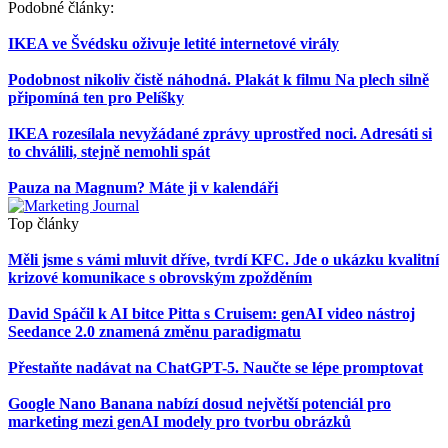
Podobné články:
IKEA ve Švédsku oživuje letité internetové virály
Podobnost nikoliv čistě náhodná. Plakát k filmu Na plech silně
připomíná ten pro Pelíšky
IKEA rozesílala nevyžádané zprávy uprostřed noci. Adresáti si
to chválili, stejně nemohli spát
Pauza na Magnum? Máte ji v kalendáři
Top články
Měli jsme s vámi mluvit dříve, tvrdí KFC. Jde o ukázku kvalitní
krizové komunikace s obrovským zpožděním
David Spáčil k AI bitce Pitta s Cruisem: genAI video nástroj
Seedance 2.0 znamená změnu paradigmatu
Přestaňte nadávat na ChatGPT-5. Naučte se lépe promptovat
Google Nano Banana nabízí dosud největší potenciál pro
marketing mezi genAI modely pro tvorbu obrázků