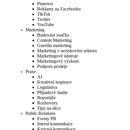
Pinterest
Reklamy na Facebooku
TikTok
Twitter
YouTube
Marketing
Budování značky
Content Marketing
Guerilla marketing
Marketing v neziskovém sektoru
Marketingové nástroje
Marketingový výzkum
Podpora prodeje
Praxe
AI
Kreativní inspirace
Legislativa
Případové studie
Reportáže
Rozhovory
Tipy na akce
Public Relations
Formy PR
Interní komunikace
Krizová komunikace