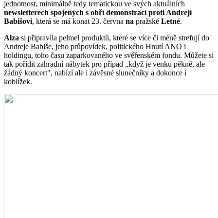
jednotnost, minimálně tedy tematickou ve svých aktuálních
newsletterech spojených s obří demonstrací proti Andreji
Babišovi
, která se má konat 23. června
na
pražské
Letné
.
Alza
si připravila pelmel produktů, které se více či méně strefují do
Andreje Babiše, jeho průpovídek, politického Hnutí ANO i
holdingu, toho času zaparkovaného ve svěřenském fondu. Můžete si
tak pořídit zahradní nábytek pro případ „když je venku pěkně, ale
žádný koncert", nabízí ale i závěsné slunečníky a dokonce i
koblížek.