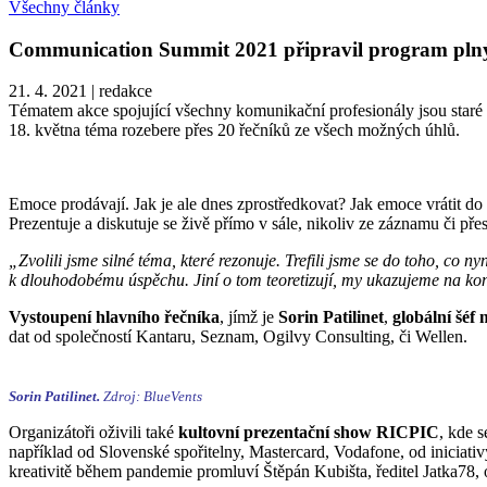
Všechny články
Communication Summit 2021 připravil program pln
21. 4. 2021
|
redakce
Tématem akce spojující všechny komunikační profesionály jsou star
18. května téma rozebere přes 20 řečníků ze všech možných úhlů.
Emoce prodávají. Jak je ale dnes zprostředkovat? Jak emoce vrátit d
Prezentuje a diskutuje se živě přímo v sále, nikoliv ze záznamu či př
„Zvolili jsme silné téma, které rezonuje. Trefili jsme se do toho, co 
k dlouhodobému úspěchu. Jiní o tom teoretizují, my ukazujeme na kon
Vystoupení hlavního řečníka
, jímž je
Sorin Patilinet
,
globální šé
dat od společností Kantaru, Seznam, Ogilvy Consulting, či Wellen.
Sorin Patilinet.
Zdroj: BlueVents
Organizátoři oživili také
kultovní prezentační show RICPIC
, kde 
například od Slovenské spořitelny, Mastercard, Vodafone, od iniciativ
kreativitě během pandemie promluví Štěpán Kubišta, ředitel Jatka78,