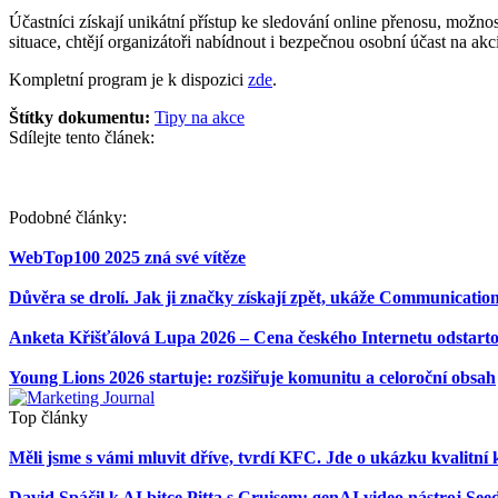
Účastníci získají unikátní přístup ke sledování online přenosu, možn
situace, chtějí organizátoři nabídnout i bezpečnou osobní účast na akci
Kompletní program je k dispozici
zde
.
Štítky dokumentu:
Tipy na akce
Sdílejte tento článek:
Podobné články:
WebTop100 2025 zná své vítěze
Důvěra se drolí. Jak ji značky získají zpět, ukáže Communicati
Anketa Křišťálová Lupa 2026 – Cena českého Internetu odstart
Young Lions 2026 startuje: rozšiřuje komunitu a celoroční obsah
Top články
Měli jsme s vámi mluvit dříve, tvrdí KFC. Jde o ukázku kvalit
David Spáčil k AI bitce Pitta s Cruisem: genAI video nástroj 