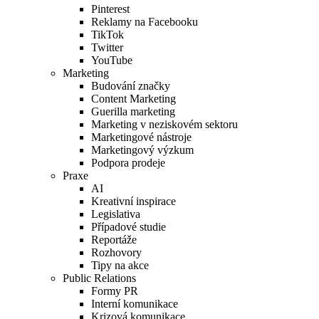
Pinterest
Reklamy na Facebooku
TikTok
Twitter
YouTube
Marketing
Budování značky
Content Marketing
Guerilla marketing
Marketing v neziskovém sektoru
Marketingové nástroje
Marketingový výzkum
Podpora prodeje
Praxe
AI
Kreativní inspirace
Legislativa
Případové studie
Reportáže
Rozhovory
Tipy na akce
Public Relations
Formy PR
Interní komunikace
Krizová komunikace