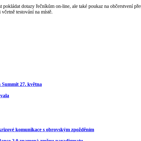
ost pokládat dotazy řečníkům on-line, ale také poukaz na občerstvení p
 včetně testování na místě.
on Summit 27. května
ovala
ní krizové komunikace s obrovským zpožděním
Seedance 2.0 znamená změnu paradigmatu