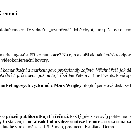
ý emocí
é dobré emoce. Ty v dnešní „uzamčené“ době chybí, tím spíše by se n
o marketingové a PR komunikace? Na tyto a další aktuální otázky odpov
es videokonferenční hovory.
nyní komunikační a marketingové profesionály zajímá. Všichni řeší, jak d
krétních příkladech, jak na to,“
říká Jan Patera z Blue Events, která sp
f marketingových výzkumů z Mars Wrigley
, doplní panelová diskuze 
se
o přízeň publika utkají tři řečníci
, každý představí svůj pohled na
y Cesta ven, či
od absolutního vítěze soutěže Lemur – česká cena z
 o hudbě v reklamě zase Jiří Burian, producent Kapitána Demo.