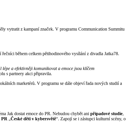
eměly vytratit z kampaní značek. V programu Communication Summitu
í řečníci během celkem pětihodinového vysílání z divadla Jatka78.
ál lépe a efektivněji komunikovat a emoce jsou klíčem
olu s partnery akci připravila.
lokálních marketérů. V programu se dále objeví řada nových studií a
 téma Jak dostat emoce do PR. Nebudou chybět ani
případové studie
,
a PR
„
České děti v kybersvětě
“. Zapojí se i zástupci kulturní scény, o