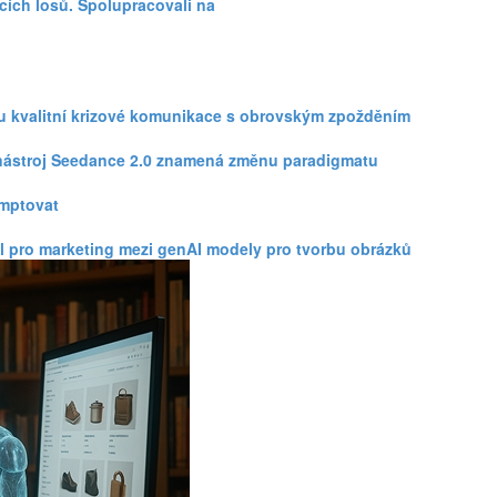
cích losů. Spolupracovali na
zku kvalitní krizové komunikace s obrovským zpožděním
eo nástroj Seedance 2.0 znamená změnu paradigmatu
omptovat
l pro marketing mezi genAI modely pro tvorbu obrázků