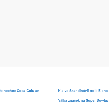
se specializuje na odhalování ruských internetových trollů šířících fale
digitální odpovědnost
firem
Benjamin Lange
, úzce spolupracující t
t zaměstnance, zefektivnit sociální dopad a inspirovat zákazníky.
s cílem ukázat, že kvalitní komunikace vede k lepším finančním výsl
 ať už pracují v oddělení marketingu nebo v PR.
y, aby svými mediálními rozpočty
ájem na šíření dezinformačního obsahu a jeho monetizaci. K jeho výzvě 
roje
Tipy na akce
 že nechce Coca-Colu ani
Kia ve Skandinávii trollí Elon
Válka značek na Super Bowlu: