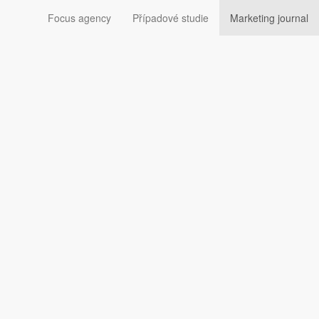
Focus agency
Případové studie
Marketing journal
pojil síly se spolkem
ion Summit. Mezi tématy šestého ročníku dominují
vá za cíl omezit reklamní investice do dezinformací.
ommunication Summitu
téma „Buď opravdový“. Program
“, bez kterých se komunikační manažeři neobejdou, ale
lantně využívá vědecké poznatky o tom, jak se lidé
 mluvit o tom, na čem ve skutečnosti stojí reklama.
o se potřebujeme pevně opřít o behaviorální vědu
,“ říká