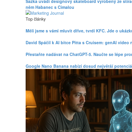
Sazka uvádí designový skateboard vyrobený ze stíra
něm Habanec s Cimalou
Top články
Měli jsme s vámi mluvit dříve, tvrdí KFC. Jde o uká
David Spáčil k AI bitce Pitta s Cruisem: genAI vid
Přestaňte nadávat na ChatGPT-5. Naučte se lépe pr
Google Nano Banana nabízí dosud největší potenciá