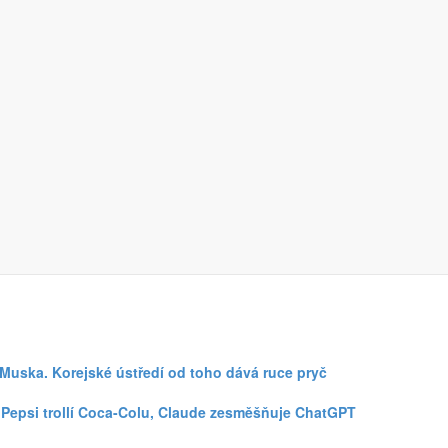
šné zprávy mezi obyvateli Finska.
aké se společností Google. Sám uvádí, že jeho přístup a
edkům i pozitivnímu společenskému dopadu. Díky této
se již připojilo přes 200 reklamních zadavatelů.
a Muska. Korejské ústředí od toho dává ruce pryč
 Pepsi trollí Coca-Colu, Claude zesměšňuje ChatGPT