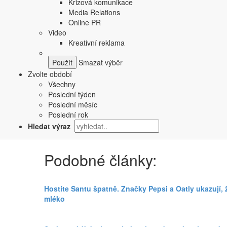
Krizová komunikace
investigativní novinářka a autorka knihy
Putinovi trollové
Media Relations
Dalším z řečníků bude
specialista na společenskou a 
Online PR
metodika dokážou efektivně zvyšovat růst firem, motivova
Video
Kreativní reklama
Communication Summit pořádá Blue Events od roku 2018 
akci se daří spojovat všechny komunikační profesionály,
Smazat výběr
Spolek Nelež apeluje od roku 2020 na zadavatele reklam
Zvolte období
a zadávanou inzercí nefinancovali subjekty, které mají z
Všechny
Poslední týden
Štítky dokumentu:
Budování značky
Marketingové nást
Poslední měsíc
Sdílejte tento článek:
Poslední rok
Hledat výraz
Podobné články:
Hostíte Santu špatně. Značky Pepsi a Oatly ukazují,
mléko