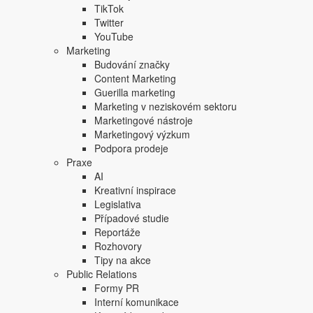
TikTok
Twitter
YouTube
Marketing
Budování značky
Content Marketing
Guerilla marketing
Marketing v neziskovém sektoru
Marketingové nástroje
Marketingový výzkum
Podpora prodeje
Praxe
AI
Kreativní inspirace
Legislativa
Případové studie
Reportáže
Rozhovory
Jak na odpovědnou komun
Tipy na akce
Public Relations
Formy PR
Součástí programu bude i blok „Odpovědná komunikace“ 
Interní komunikace
pohybuje v offline nebo online prostředí, začíná totiž