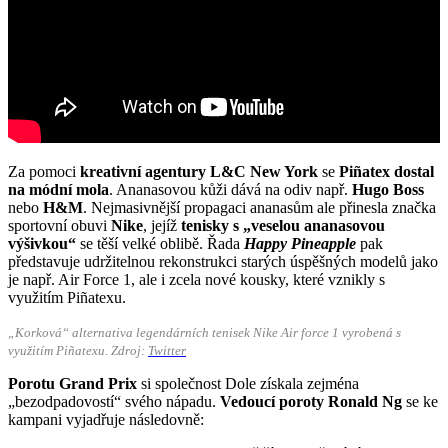
Za pomoci
kreativní agentury L&C New York
se
Piñatex dostal
na módní mola
. Ananasovou kůži dává na odiv např.
Hugo Boss
nebo
H&M
. Nejmasivnější propagaci ananasům ale přinesla značka
sportovní obuvi
Nike
, jejíž
tenisky s „veselou ananasovou
výšivkou“
se těší velké oblibě. Řada
Happy Pineapple
pak
představuje udržitelnou rekonstrukci starých úspěšných modelů jako
je např. Air Force 1, ale i zcela nové kousky, které vznikly s
využitím Piñatexu.
„Korková“ alternativa legendárních tenisek Nike Air force 1 vyrobená s
využitím Piñatexu. Zdroj:
Twitter
Porotu Grand Prix
si společnost Dole získala zejména
„bezodpadovostí“ svého nápadu.
Vedoucí poroty Ronald Ng
se ke
kampani vyjadřuje následovně: