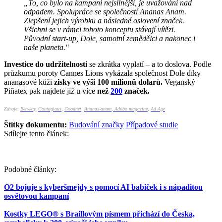
„To, co bylo na kampani nejsilnější, je uvažování nad
odpadem. Spolupráce se společností Ananas Anam.
Zlepšení jejich výrobku a následné oslovení značek.
Všichni se v rámci tohoto konceptu stávají vítězi.
Původní start-up, Dole, samotní zemědělci a nakonec i
naše planeta."
Investice do udržitelnosti
se zkrátka vyplatí – a to doslova. Podle
průzkumu poroty Cannes Lions vykázala společnost Dole díky
ananasové kůži
zisky ve výši 100 milionů dolarů.
Veganský
Piñatex pak najdete již u více
než
200
značek.
Zdroje:
Ben-kay
,
Contagious
,
Goodnet
,
Ananas-anam
,
Adobo magazine
,
Ad Age
Štítky dokumentu:
Budování značky
Případové studie
Sdílejte tento článek:
Podobné články:
O2 bojuje s kyberšmejdy s pomocí AI babiček i s nápaditou
osvětovou kampaní
Kostky LEGO® s Braillovým písmem přichází do Česka,