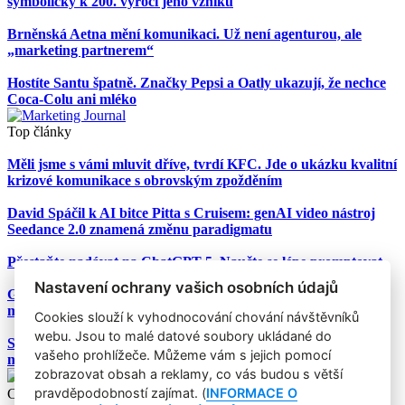
symbolicky k 200. výročí jeho vzniku
Brněnská Aetna mění komunikaci. Už není agenturou, ale
„marketing partnerem“
Hostíte Santu špatně. Značky Pepsi a Oatly ukazují, že nechce
Coca-Colu ani mléko
Top články
Měli jsme s vámi mluvit dříve, tvrdí KFC. Jde o ukázku kvalitní
krizové komunikace s obrovským zpožděním
David Spáčil k AI bitce Pitta s Cruisem: genAI video nástroj
Seedance 2.0 znamená změnu paradigmatu
Přestaňte nadávat na ChatGPT-5. Naučte se lépe promptovat
Nastavení ochrany vašich osobních údajů
Google Nano Banana nabízí dosud největší potenciál pro
marketing mezi genAI modely pro tvorbu obrázků
Cookies slouží k vyhodnocování chování návštěvníků
webu. Jsou to malé datové soubory ukládané do
Studie: Využívání generativní AI mezi spotřebiteli při online
vašeho prohlížeče. Můžeme vám s jejich pomocí
nakupování prudce roste
zobrazovat obsah a reklamy, co vás budou s větší
pravděpodobností zajímat. (
INFORMACE O
Copyright © 2004-2020 Focus Agency, s.r.o. Plné znění licenčních