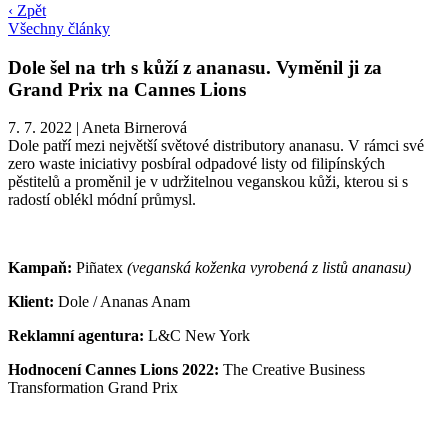
‹ Zpět
Všechny články
Dole šel na trh s kůží z ananasu. Vyměnil ji za
Grand Prix na Cannes Lions
7. 7. 2022
|
Aneta Birnerová
Dole patří mezi největší světové distributory ananasu. V rámci své
zero waste iniciativy posbíral odpadové listy od filipínských
pěstitelů a proměnil je v udržitelnou veganskou kůži, kterou si s
radostí oblékl módní průmysl.
Kampaň:
Piñatex
(veganská koženka vyrobená z listů ananasu)
Klient:
Dole / Ananas Anam
Reklamní agentura:
L&C New York
Hodnocení Cannes Lions 2022:
The Creative Business
Transformation Grand Prix