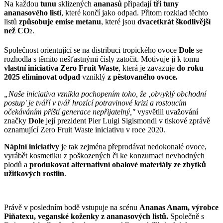
Na každou
tunu
sklizených
ananasů
připadají
tři tuny
ananasového listí
, které končí jako odpad. Přitom rozklad těchto
listů
způsobuje emise metanu
, které jsou
dvacetkrát škodlivější
než CO
.
2
Společnost orientující se na distribuci tropického ovoce
Dole
se
rozhodla s těmito nešťastnými čísly zatočit. Motivuje ji k tomu
vlastní iniciativa Zero Fruit Waste
, která je zavazuje
do roku
2025 eliminovat odpad
vzniklý
z pěstovaného ovoce.
„Naše iniciativa vznikla pochopením toho, že
‚
obvyklý obchodní
postup
'
je tváří v tvář hrozící potravinové krizi a rostoucím
očekáváním příští generace nepřijatelný,"
vysvětlil uvažování
značky
Dole
její prezident Pier Luigi Sigismondi v tiskové zprávě
oznamující Zero Fruit Waste iniciativu v roce 2020.
Náplní iniciativy
je tak zejména přeprodávat nedokonalé ovoce,
vyrábět kosmetiku z poškozených či ke konzumaci nevhodných
plodů a
produkovat alternativní obalové materiály ze zbytků
užitkových rostlin
.
Právě v posledním bodě vstupuje na scénu
Ananas Anam, výrobce
Piñatexu,
veganské koženky z ananasových listů.
Společně s