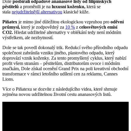
Dole
posbírali odpadové ananasové listy od filipínských
pěstitelů
a proměnili je na
luxusní koženku,
která se
stala
nejudržitelnější alternativou
klasické kůže.
Piñatex
je mimo jiné důležitou ekologickou vzpruhou pro
oděvní
průmysl,
který je zodpovědný za
10 %
z
celosvětových emisí
CO2.
Hledat udržitelné alternativy v oblékání tedy není módním
výstřelkem, ale nezbytností.
Dole se tak povedl dokonalý trik. Redukcí svého přírodního odpadu
společnost zabránila vzniku jiného, plastového odpadu, který
doprovází vznik koženky. Za tento promyšlený cyklus, který nabízí
profit všem stranám – pěstitelům, distributorům ovoce i módním
značkám, Dole získal ocenění Grand Prix na poli kreativní obchodní
transformace v rámci letošního udílení cen za reklamu, Cannes
Lions.
Více o Piñatexu se dozvíte z následujícího videa, které shrnuje
zejména novou udržitelnou životní cestu ananasových listů.