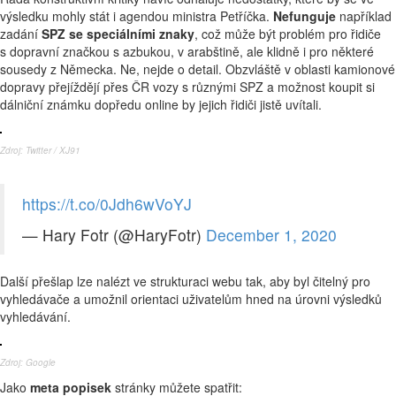
výsledku mohly stát i agendou ministra Petříčka.
Nefunguje
například
zadání
SPZ se speciálními znaky
, což může být problém pro řidiče
s dopravní značkou s azbukou, v arabštině, ale klidně i pro některé
sousedy z Německa. Ne, nejde o detail. Obzvláště v oblasti kamionové
dopravy přejíždějí přes ČR vozy s různými SPZ a možnost koupit si
dálniční známku dopředu online by jejich řidiči jistě uvítali.
Zdroj:
Twitter / XJ91
https://t.co/0Jdh6wVoYJ
— Hary Fotr (@HaryFotr)
December 1, 2020
Další přešlap lze nalézt ve strukturaci webu tak, aby byl čitelný pro
vyhledávače a umožnil orientaci uživatelům hned na úrovni výsledků
vyhledávání.
Zdroj:
Google
Jako
meta popisek
stránky můžete spatřit: