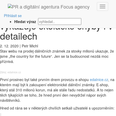
‹ Zpět
E-shop na dálniční známky
Přihlásit se
vykazuje školácké chyby i v
Hledat výraz
detailech
2. 12. 2020
|
Petr Michl
Stav webu na prodej dálničních známek za stovky milionů ukazuje, že
jsme „the country for the future“. Jen se ta budoucnost nezdá moc
příznivá.
Zdroj: edalnice.cz
První prosinec byl také prvním dnem provozu e-shopu
edalnice.cz
, na
kterém mají být k zakoupení elektronické dálniční známky. E-shop,
který stál 310 milionů korun, má ale stále řadu nedostatků. A to nejen
těch týkajících se toho, že hned první den nevydržel nápor svých
návštěvníků.
Hned od rána se v některých chvílích setkali uživatelé s upozorněním: