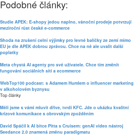
Podobné články:
Studie APEK: E-shopy jedou naplno, vánoční prodeje potvrzují
meziroční růst české e-commerce
Shoda na zrušení celní výjimky pro levné balíčky ze zemí mimo
EU je dle APEK dobrou zprávou. Chce na ně ale uvalit další
poplatky
Meta chystá AI agenty pro své uživatele. Chce tím změnit
fungování sociálních sítí a ecommerce
WebTop100 podcast: s Adamem Humlem o influencer marketing
v alkoholovém byznysu
Top články
Měli jsme s vámi mluvit dříve, tvrdí KFC. Jde o ukázku kvalitní
krizové komunikace s obrovským zpožděním
David Spáčil k AI bitce Pitta s Cruisem: genAI video nástroj
Seedance 2.0 znamená změnu paradigmatu