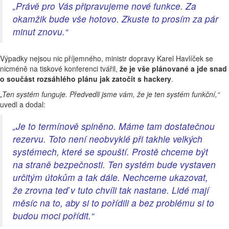
„Právě pro Vás připravujeme nové funkce. Za
okamžik bude vše hotovo. Zkuste to prosím za pár
minut znovu.“
Výpadky nejsou nic příjemného, ministr dopravy Karel Havlíček se
nicméně na tiskové konferenci tvářil,
že je vše plánované a jde snad
o součást rozsáhlého plánu jak zatočit s hackery
.
„Ten systém funguje. Předvedli jsme vám, že je ten systém funkční,“
uvedl a dodal:
„Je to termínově splněno. Máme tam dostatečnou
rezervu. Toto není neobvyklé při takhle velkých
systémech, které se spouští. Prostě chceme být
na straně bezpečnosti. Ten systém bude vystaven
určitým útokům a tak dále. Nechceme ukazovat,
že zrovna teď v tuto chvíli tak nastane. Lidé mají
měsíc na to, aby si to pořídili a bez problému si to
budou moci pořídit.“