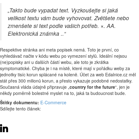
„
Takto bude vypadat text. Vyzkoušejte si jaká
velikost textu vám bude vyhovovat. Zvětšete nebo
zmenšete si text podle vašich potřeb. ×. AA.
Elektronická známka ..“
Respektive stránka ani meta popisek nemá. Toto je první, co
vyhledávač načte v kódu webu po vymezení stylů. Ideální nejsou
(ne)popisky ani u dalších částí webu, ale toto je zkrátka
symptomatické. Chyba je i na místě, které mají v pořádku weby za
jednotky tisíc korun splácané na koleně. Účet za web Edalnice.cz měl
stát přes 300 milionů korun, a přesto vykazuje podobné nedostatky.
Současná vláda údajně připravuje „
country for the future
“, jen je
někdy poměrně bolestné myslet na to, jaká ta budoucnost bude.
Štítky dokumentu:
E-Commerce
Sdílejte tento článek: