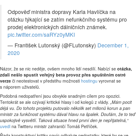
Odpověď ministra dopravy Karla Havlíčka na
otázku týkající se zatím nefunkčního systému pro
prodej elektronických dálničních známek.
pic.twitter.com/saRYz0yMKI
— František Lutonský (@FLutonsky)
December 1,
2020
Názor, že se nic neděje, ovšem mnoho lidí nesdílí. Nabízí se
otázka,
zdali nešlo spustit veřejný beta provoz přes spuštěním ostré
verze
či neotestovat v předstihu možnosti
hostingu
vyrovnat se
s náporem uživatelů.
Podobná nedopatření jsou obvykle snadným cílem pro opozici.
Tentokrát se ale ozývají kritické hlasy i od kolegů z vlády.
„Mám pocit
déjá vu. Do tohoto projektu putovalo několik set milionů korun a pan
ministr za funkčnost systému dával hlavu na špalek. Doufám, že to teď
uspokojivě vysvětlí. Taková situace hned první den je nepřijatelná,“
uvedl
na Twitteru ministr zahraničí Tomáš Petříček.
Řada konstruktivní kritiky navíc odhaluje nedostatky, které by se ve