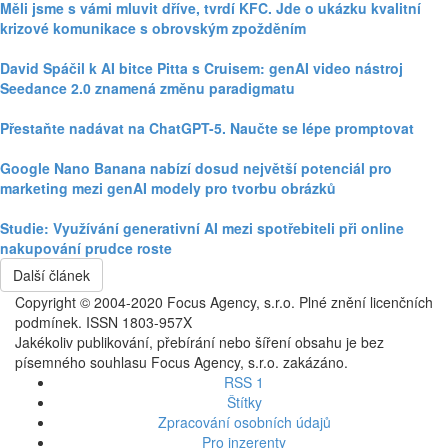
Měli jsme s vámi mluvit dříve, tvrdí KFC. Jde o ukázku kvalitní
krizové komunikace s obrovským zpožděním
David Spáčil k AI bitce Pitta s Cruisem: genAI video nástroj
Seedance 2.0 znamená změnu paradigmatu
Přestaňte nadávat na ChatGPT-5. Naučte se lépe promptovat
Google Nano Banana nabízí dosud největší potenciál pro
marketing mezi genAI modely pro tvorbu obrázků
Studie: Využívání generativní AI mezi spotřebiteli při online
nakupování prudce roste
Další článek
Copyright © 2004-2020 Focus Agency, s.r.o. Plné znění licenčních
podmínek. ISSN 1803-957X
Jakékoliv publikování, přebírání nebo šíření obsahu je bez
písemného souhlasu Focus Agency, s.r.o. zakázáno.
RSS 1
Štítky
Zpracování osobních údajů
Pro inzerenty