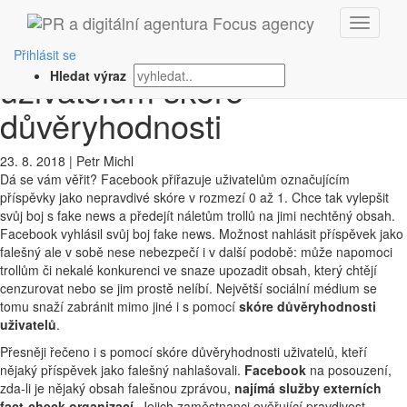
‹ Zpět
Facebook přiřazuje
Přihlásit se
uživatelům skóre
Hledat výraz
důvěryhodnosti
23. 8. 2018
|
Petr Michl
Dá se vám věřit? Facebook přiřazuje uživatelům označujícím
příspěvky jako nepravdivé skóre v rozmezí 0 až 1. Chce tak vylepšit
svůj boj s fake news a předejít náletům trollů na jimi nechtěný obsah.
Facebook vyhlásil svůj boj fake news. Možnost nahlásit příspěvek jako
falešný ale v sobě nese nebezpečí i v další podobě: může napomoci
trollům či nekalé konkurenci ve snaze upozadit obsah, který chtějí
cenzurovat nebo se jim prostě nelíbí. Největší sociální médium se
tomu snaží zabránit mimo jiné i s pomocí
skóre důvěryhodnosti
uživatelů
.
Přesněji řečeno i s pomocí skóre důvěryhodnosti uživatelů, kteří
nějaký příspěvek jako falešný nahlašovali.
Facebook
na posouzení,
zda-li je nějaký obsah falešnou zprávou,
najímá služby externích
fact-check organizací
. Jejich zaměstnanci ověřující pravdivost