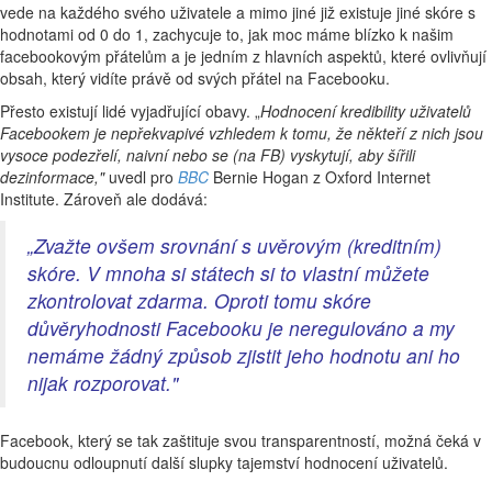
vede na každého svého uživatele a mimo jiné již existuje jiné skóre s
hodnotami od 0 do 1, zachycuje to, jak moc máme blízko k našim
facebookovým přátelům a je jedním z hlavních aspektů, které ovlivňují
obsah, který vidíte právě od svých přátel na Facebooku.
Přesto existují lidé vyjadřující obavy. „
Hodnocení kredibility uživatelů
Facebookem je nepřekvapivé vzhledem k tomu, že někteří z nich jsou
vysoce podezřelí, naivní nebo se (na FB) vyskytují, aby šířili
dezinformace,"
uvedl pro
BBC
Bernie Hogan z Oxford Internet
Institute. Zároveň ale dodává:
„
Zvažte ovšem srovnání s uvěrovým (kreditním)
skóre. V mnoha si státech si to vlastní můžete
zkontrolovat zdarma. Oproti tomu skóre
důvěryhodnosti Facebooku je neregulováno a my
nemáme žádný způsob zjistit jeho hodnotu ani ho
nijak rozporovat."
Facebook, který se tak zaštituje svou transparentností, možná čeká v
budoucnu odloupnutí další slupky tajemství hodnocení uživatelů.