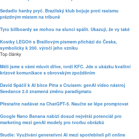
Sedadlo hanby pryč. Brazilský klub bojuje proti rasismu
prázdným místem na tribuně
Tyto billboardy se mohou na slunci spálit. Ukazují, že vy také
Kostky LEGO® s Braillovým písmem přichází do Česka,
symbolicky k 200. výročí jeho vzniku
Top články
Měli jsme s vámi mluvit dříve, tvrdí KFC. Jde o ukázku kvalitní
krizové komunikace s obrovským zpožděním
David Spáčil k AI bitce Pitta s Cruisem: genAI video nástroj
Seedance 2.0 znamená změnu paradigmatu
Přestaňte nadávat na ChatGPT-5. Naučte se lépe promptovat
Google Nano Banana nabízí dosud největší potenciál pro
marketing mezi genAI modely pro tvorbu obrázků
Studie: Využívání generativní AI mezi spotřebiteli při online