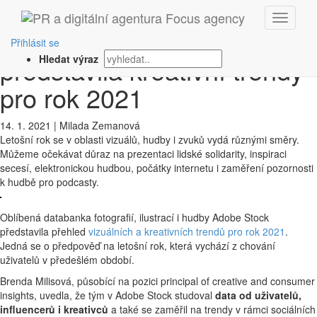
‹ Zpět
Fotobanka Adobe Stock
Přihlásit se
představila kreativní trendy
Hledat výraz
pro rok 2021
14. 1. 2021
|
Milada Zemanová
Letošní rok se v oblasti vizuálů, hudby i zvuků vydá různými směry.
Můžeme očekávat důraz na prezentaci lidské solidarity, inspiraci
secesí, elektronickou hudbou, počátky internetu i zaměření pozornosti
k hudbě pro podcasty.
Oblíbená databanka fotografií, ilustrací i hudby Adobe Stock
představila přehled
vizuálních a kreativních trendů pro rok 2021
.
Jedná se o předpověď na letošní rok, která vychází z chování
uživatelů v předešlém období.
Brenda Milisová, působící na pozici principal of creative and consumer
insights, uvedla, že tým v Adobe Stock studoval
data od uživatelů,
influencerů i kreativců
a také se zaměřil na trendy v rámci sociálních