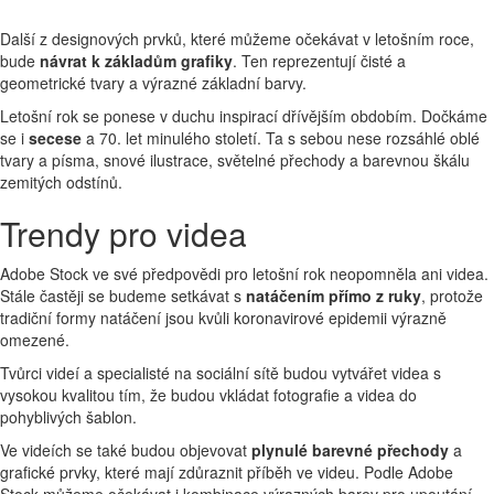
Další z designových prvků, které můžeme očekávat v letošním roce,
bude
návrat k základům grafiky
. Ten reprezentují čisté a
geometrické tvary a výrazné základní barvy.
Letošní rok se ponese v duchu inspirací dřívějším obdobím. Dočkáme
se i
secese
a 70. let minulého století. Ta s sebou nese rozsáhlé oblé
tvary a písma, snové ilustrace, světelné přechody a barevnou škálu
zemitých odstínů.
Trendy pro videa
Adobe Stock ve své předpovědi pro letošní rok neopomněla ani videa.
Stále častěji se budeme setkávat s
natáčením přímo z ruky
, protože
tradiční formy natáčení jsou kvůli koronavirové epidemii výrazně
omezené.
Tvůrci videí a specialisté na sociální sítě budou vytvářet videa s
vysokou kvalitou tím, že budou vkládat fotografie a videa do
pohyblivých šablon.
Ve videích se také budou objevovat
plynulé barevné přechody
a
grafické prvky, které mají zdůraznit příběh ve videu. Podle Adobe