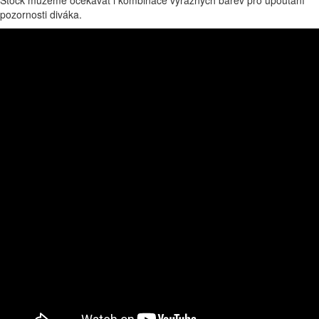
Stock můžeme očekávat i kombinace výrazných barev pro upoutání
pozornosti diváka.