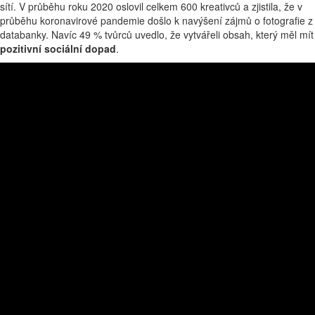
sítí. V průběhu roku 2020 oslovil celkem 600 kreativců a zjistila, že v
průběhu koronavirové pandemie došlo k navýšení zájmů o fotografie z
databanky. Navíc 49 % tvůrců uvedlo, že vytvářeli obsah, který měl mít
pozitivní sociální dopad
.