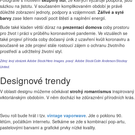
Fotografie s motivem
skupiny lidí
, ze kterých vyzařuje podpora, jsou
sázkou na jistotu. V současném komplikovaném období je právě
důležité zobrazení jednoty, podpory a vzájemnosti.
Zářivé a syté
barvy
zase lidem navodí pocit štěstí a naplnění energií.
Bude také kladen větší důraz na
prezentaci domova
coby prostoru
pro život i práci v průběhu koronavirové pandemie. Ve vizuálech se
také projeví příroda coby dočasný únik z uzavření kvůli koronaviru a
současně se zde projeví stále rostoucí zájem o ochranu životního
prostředí a udržitelný životní styl.
Zdroj: levý obrázek
Adobe Stock/Hero Images
. pravý:
Adobe Stock/Colin Anderson/Stocksy
United
.
Designové trendy
V oblasti designu můžeme očekávat
strohý romantismus
inspirovaný
viktoriánským obdobím. V něm dochází ke zdůraznění přírodních krás.
Svou roli bude hrát i tzv.
vintage vaporwave
. Jde o poklonu 90.
létům, počátkům internetu. Setkáme se zde s kombinací pop-artu,
pastelovými barvami a grafické prvky nízké kvality.