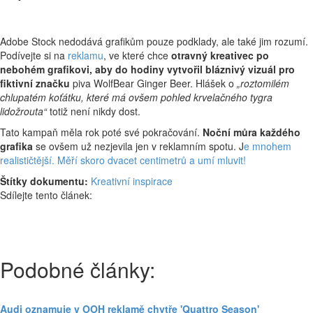
Adobe Stock nedodává grafikům pouze podklady, ale také jim rozumí.
Podívejte si na
reklamu
, ve které chce
otravný kreativec po
nebohém grafikovi, aby do hodiny vytvořil bláznivý vizuál pro
fiktivní značku
piva WolfBear Ginger Beer. Hlášek o
„roztomilém
chlupatém koťátku, které má ovšem pohled krvelačného tygra
lidožrouta“
totiž není nikdy dost.
Tato kampaň měla rok poté své pokračování.
Noční můra každého
grafika
se ovšem už nezjevila jen v reklamním spotu. J
e mnohem
realističtější. Měří skoro dvacet centimetrů a umí mluvit!
Štítky dokumentu:
Kreativní inspirace
Sdílejte tento článek:
Podobné články:
Audi oznamuje v OOH reklamě chytře 'Quattro Season'