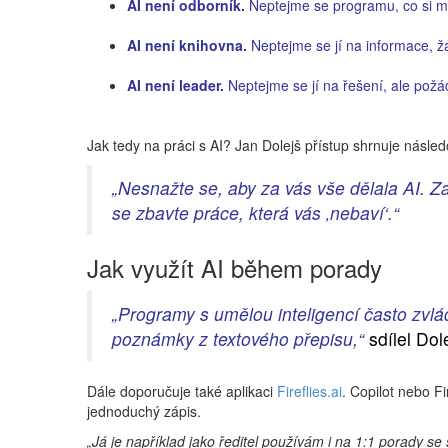
AI není odborník.
Neptejme se programu, co si mys
AI není knihovna.
Neptejme se jí na informace, 
AI není leader.
Neptejme se jí na řešení, ale pož
Jak tedy na práci s AI? Jan Dolejš přístup shrnuje násle
„Nesnažte se, aby za vás vše dělala AI. Za
se zbavte práce, která vás ‚nebaví‘.“
Jak využít AI během porady
„Programy s umělou inteligencí často zvlá
poznámky z textového přepisu,“
sdílel Dol
Dále doporučuje také aplikaci
Fireflies.ai
. Copilot nebo F
jednoduchý zápis.
„Já je například jako ředitel používám i na 1:1 porady 