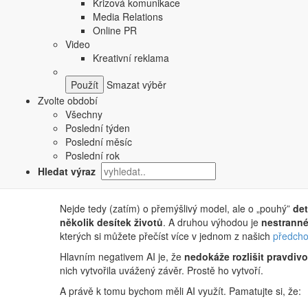
Krizová komunikace
fungují.
Media Relations
Zpracování dat
. Umělá inteligence (nebo přesněji
Online PR
je s to zpracovat neuvěřitelné množství dat během 
Video
Kreativní reklama
V těchto datech pak program nachází vzorce.
O
Smazat výběr
Mezi těmito vzorci AI hledá souvislosti
. Sleduj
Zvolte období
Všechny
Tyto informace je pak schopna zjednodušit na
Poslední týden
Poslední měsíc
Díky této práci a i díky naší reakci na výsledek se
Poslední rok
Hledat výraz
Nejde tedy (zatím) o přemýšlivý model, ale o „pouhý”
det
několik desítek životů
. A druhou výhodou je
nestranné
kterých si můžete přečíst více v jednom z našich
předcho
Hlavním negativem AI je, že
nedokáže rozlišit pravdivo
nich vytvořila uvážený závěr. Prostě ho vytvoří.
A právě k tomu bychom měli AI využít. Pamatujte si, že: