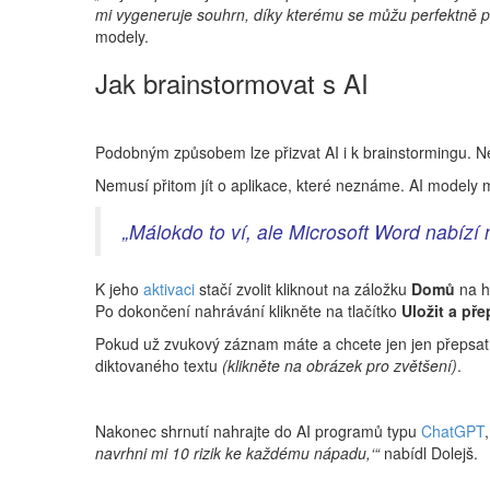
mi vygeneruje souhrn, díky kterému se můžu perfektně př
modely.
Jak brainstormovat s AI
Podobným způsobem lze přizvat AI i k brainstormingu. Ne
Nemusí přitom jít o aplikace, které neznáme. AI modely ma
„Málokdo to ví, ale Microsoft Word nabízí 
K jeho
aktivaci
stačí zvolit kliknout na záložku
Domů
na h
Po dokončení nahrávání klikněte na tlačítko
Uložit a pře
Pokud už zvukový záznam máte a chcete jen jen přepsat,
diktovaného textu
(klikněte na obrázek pro zvětšení)
.
Nakonec shrnutí nahrajte do AI programů typu
ChatGPT
navrhni mi 10 rizik ke každému nápadu,‘“
nabídl Dolejš.