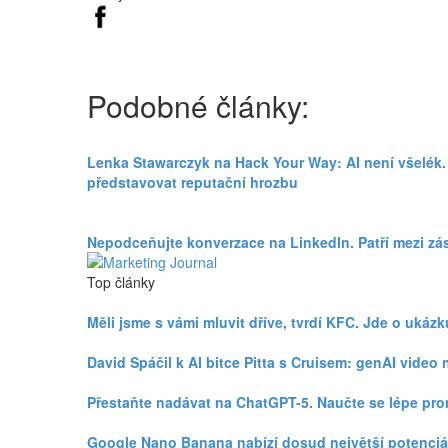
Podobné články:
Lenka Stawarczyk na Hack Your Way: AI není všelék.
představovat reputační hrozbu
Nepodceňujte konverzace na LinkedIn. Patří mezi zá
Top články
Měli jsme s vámi mluvit dříve, tvrdí KFC. Jde o uká
David Spáčil k AI bitce Pitta s Cruisem: genAI vid
Přestaňte nadávat na ChatGPT-5. Naučte se lépe pr
Google Nano Banana nabízí dosud největší potenciá