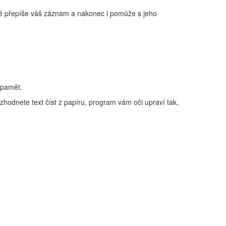
poté přepíše váš záznam a nakonec i pomůže s jeho
zpamět.
ozhodnete text číst z papíru, program vám oči upraví tak,