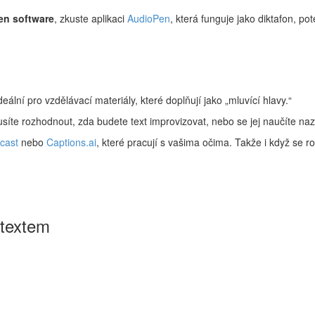
en software
, zkuste aplikaci
AudioPen
, která funguje jako diktafon, 
deální pro vzdělávací materiály, které doplňují jako „mluvící hlavy.“
usíte rozhodnout, zda budete text improvizovat, nebo se jej naučíte na
cast
nebo
Captions.ai
, které pracují s vašima očima. Takže i když se r
 textem