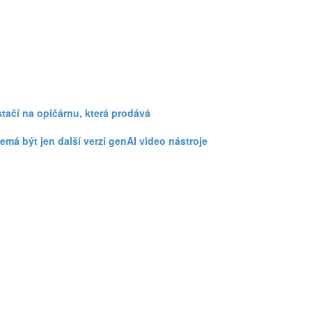
 stačí na opičárnu, která prodává
emá být jen další verzí genAI video nástroje