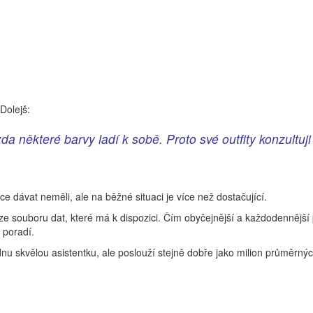
Dolejš:
da některé barvy ladí k sobě. Proto své outfity konzultuj
dávat neměli, ale na běžné situaci je více než dostačující.
ze souboru dat, které má k dispozici. Čím obyčejnější a každodennější
e poradí.
nu skvělou asistentku, ale poslouží stejně dobře jako milion průměrný