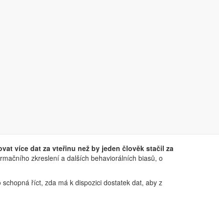
á by nás dostala na měsíc milionkrát za vteřinu. Díky té
.
at více dat za vteřinu než by jeden člověk stačil za
irmačního zkreslení a dalších behaviorálních biasů, o
 schopná říct, zda má k dispozici dostatek dat, aby z