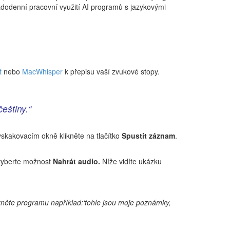
ždodenní pracovní využití AI programů s jazykovými
t
nebo
MacWhisper
k přepisu vaší zvukové stopy.
eštiny.“
skakovacím okně klikněte na tlačítko
Spustit záznam
.
 vyberte možnost
Nahrát audio.
Níže vidíte ukázku
něte programu například:‘tohle jsou moje poznámky,