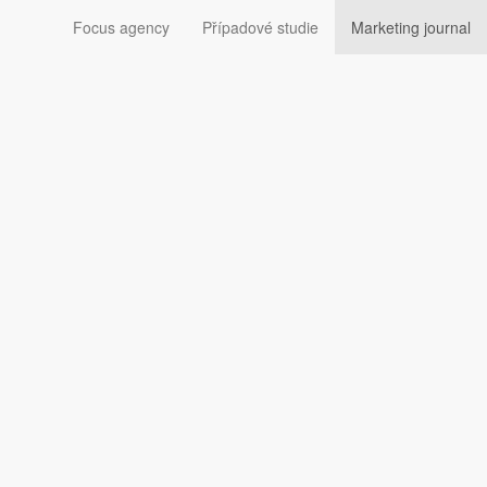
Focus agency
Případové studie
Marketing journal
o života. Jan Dolejš
ak může sloužit i vám.
o náš osobní život, umělá inteligence nám může značně
právnou adopcí.“
ě února.
sný návod a scénář.
 Těmto příležitostem říkáme vstupní body, neboli
entry
pčením. Ve svých reklamách proto zobrazuje právě tyto