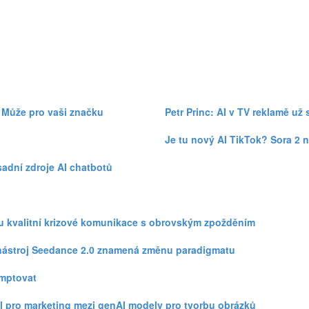
 Může pro vaši značku
Petr Princ: AI v TV reklamě už
Je tu nový AI TikTok? Sora 2 n
sadní zdroje AI chatbotů
zku kvalitní krizové komunikace s obrovským zpožděním
eo nástroj Seedance 2.0 znamená změnu paradigmatu
omptovat
l pro marketing mezi genAI modely pro tvorbu obrázků