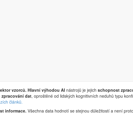
 neuronová síť) těží zejména z již zmíněné obrovské výpočetní síly, kter
chvilky.
pakující se momenty.
e, kdy a za jakých podmínek se vzorec objeví.
 obecná pravidla
, podle kterých vytváří výsledek, který nám předkládá
AI učí
.
ektor vzorců.
Hlavní výhodou AI
nástrojů je jejich
schopnost zpracov
 zpracování dat
, oproštěné od lidských kognitivních neduhů typu konf
zích článků.
st informace.
Všechna data hodnotí se stejnou důležitostí a není proto