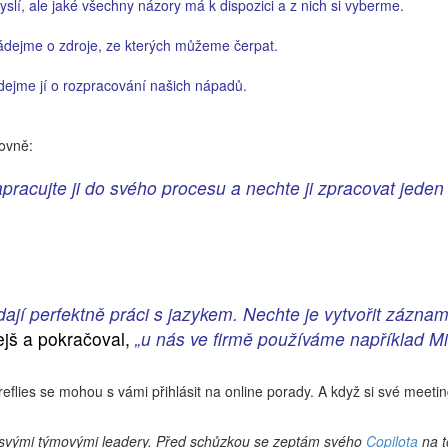
lí, ale jaké všechny názory má k dispozici a z nich si vyberme.
žádejme o zdroje, ze kterých můžeme čerpat.
ádejme jí o rozpracování našich nápadů.
dovně:
pracujte ji do svého procesu a nechte ji zpracovat jeden 
dají perfektně práci s jazykem. Nechte je vytvořit zázna
ejš a pokračoval,
„u nás ve firmě používáme například Mic
ireflies se mohou s vámi přihlásit na online porady. A když si své meet
se svými týmovými leadery. Před schůzkou se zeptám svého
Copilota
na t