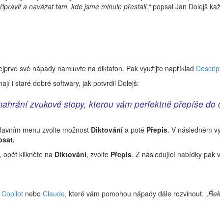
ipravit a navázat tam, kde jsme minule přestali,“
popsal Jan Dolejš ka
jprve své nápady namluvte na diktafon. Pak využijte například
Descrip
jí i staré dobré softwary, jak potvrdil Dolejš:
nahrání zvukové stopy, kterou vám perfektně přepíše do č
lavním menu zvolte možnost
Diktování
a poté
Přepis
. V následném vy
psat.
 opět klikněte na
Diktování
, zvolte
Přepis
. Z následující nabídky pak
,
Copilot
nebo
Claude
, které vám pomohou nápady dále rozvinout.
„Řek