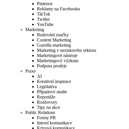
Pinterest
Reklamy na Facebooku
TikTok
Twitter
YouTube
Marketing
Budování značky
Content Marketing
Guerilla marketing
Marketing v neziskovém sektoru
Marketingové nástroje
Marketingový výzkum
Podpora prodeje
Praxe
AI
Kreativní inspirace
Legislativa
Případové studie
Reportáže
Rozhovory
Tipy na akce
Public Relations
Formy PR
Interní komunikace
Krizová komunikace