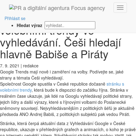
‹ Zpět
Google zveřejnil stránku s
Přihlásit se
volebními trendy ve
Hledat výraz
vyhledávání. Češi hledají
hlavně Babiše a Piráty
7. 9. 2021
|
redakce
Google Trends mají nově i zaměření na volby. Podívejte se, jaké
strany a témata Češi vyhledávají.
Společnost Google spustila v České republice dočasně
stránku s
volebními trendy
, která bude k dispozici do začátku října. Stránka v
reálném čase ukazuje, jak lidé na Googlu vyhledávají politické strany,
jejich lídry a další výrazy, které s říjnovými volbami do Poslanecké
sněmovny souvisejí. Nejvyhledávanějším z politických šéfů je aktuálně
předseda ANO Andrej Babiš, z politických subjektů pak vedou Piráti.
Stránka, která čerpá aktuální data z Vyhledávání Google v České
republice, ukazuje v přehledných grafech a animacích, o koho je právě
na internetu největší zájem. Návštěvníci stránky tak mohou zjistit, jak