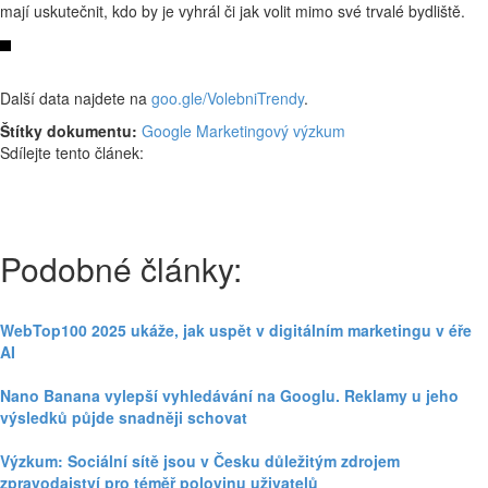
mají uskutečnit, kdo by je vyhrál či jak volit mimo své trvalé bydliště.
Další data najdete na
goo.gle/VolebniTrendy
.
Štítky dokumentu:
Google
Marketingový výzkum
Sdílejte tento článek:
Podobné články:
WebTop100 2025 ukáže, jak uspět v digitálním marketingu v éře
AI
Nano Banana vylepší vyhledávání na Googlu. Reklamy u jeho
výsledků půjde snadněji schovat
Výzkum: Sociální sítě jsou v Česku důležitým zdrojem
zpravodajství pro téměř polovinu uživatelů