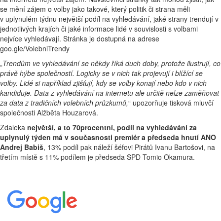
se mění zájem o volby jako takové, který politik či strana měli
v uplynulém týdnu největší podíl na vyhledávání, jaké strany trendují v
jednotlivých krajích či jaké informace lidé v souvislosti s volbami
nejvíce vyhledávají. Stránka je dostupná na adrese
goo.gle/VolebniTrendy
„
Trendům ve vyhledávání se někdy říká duch doby, protože ilustrují, co
právě hýbe společností. Logicky se v nich tak projevují i blížící se
volby. Lidé si například zjišťují, kdy se volby konají nebo kdo v nich
kandiduje. Data z vyhledávání na internetu ale určitě nelze zaměňovat
za data z tradičních volebních průzkumů,
“ upozorňuje tisková mluvčí
společnosti Alžběta Houzarová.
Zdaleka
největší, a to 70procentní, podíl na vyhledávání za
uplynulý týden má v současnosti premiér a předseda hnutí ANO
Andrej Babiš
, 13% podíl pak náleží šéfovi Pirátů Ivanu Bartošovi, na
třetím místě s 11% podílem je předseda SPD Tomio Okamura.