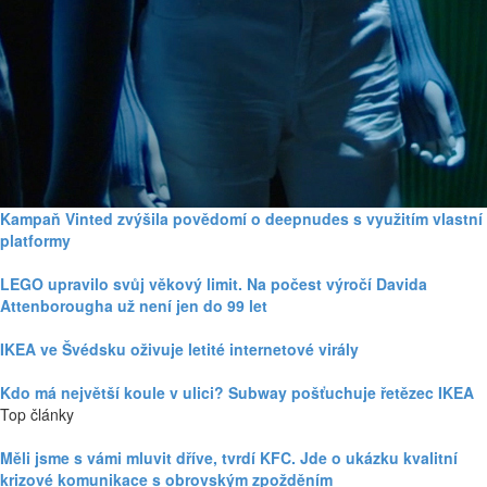
Kampaň Vinted zvýšila povědomí o deepnudes s využitím vlastní
platformy
LEGO upravilo svůj věkový limit. Na počest výročí Davida
Attenborougha už není jen do 99 let
IKEA ve Švédsku oživuje letité internetové virály
Kdo má největší koule v ulici? Subway pošťuchuje řetězec IKEA
Top články
Měli jsme s vámi mluvit dříve, tvrdí KFC. Jde o ukázku kvalitní
krizové komunikace s obrovským zpožděním