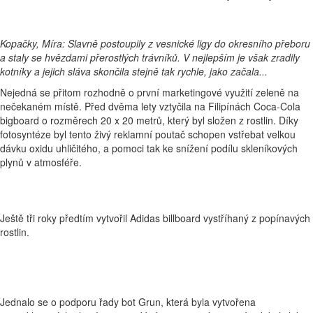
Kopačky, Míra: Slavně postoupily z vesnické ligy do okresního přeboru
a staly se hvězdami přerostlých trávníků. V nejlepším je však zradily
kotníky a jejich sláva skončila stejně tak rychle, jako začala...
Nejedná se přitom rozhodně o první marketingové využití zeleně na
nečekaném místě. Před dvěma lety vztyčila na Filipínách Coca-Cola
bigboard o rozměrech 20 x 20 metrů, který byl složen z rostlin. Díky
fotosyntéze byl tento živý reklamní poutač schopen vstřebat velkou
dávku oxidu uhličitého, a pomoci tak ke snížení podílu skleníkových
plynů v atmosféře.
Ještě tři roky předtím vytvořil Adidas billboard vystříhaný z popínavých
rostlin.
Jednalo se o podporu řady bot Grun, která byla vytvořena