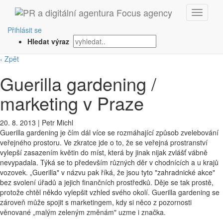
Přihlásit se
Hledat výraz
‹ Zpět
Guerilla gardening /
marketing v Praze
20. 8. 2013
|
Petr Michl
Guerilla gardening je čím dál více se rozmáhající způsob zvelebování
veřejného prostoru. Ve zkratce jde o to, že se veřejná prostranství
vylepší zasazením květin do míst, která by jinak nijak zvlášť vábně
nevypadala. Týká se to především různých děr v chodnících a u krajů
vozovek. „Guerilla" v názvu pak říká, že jsou tyto "zahradnické akce"
bez svolení úřadů a jejich finančních prostředků. Děje se tak prostě,
protože chtěl někdo vylepšit vzhled svého okolí. Guerilla gardening se
zároveň může spojit s marketingem, kdy si něco z pozornosti
věnované „malým zeleným změnám" uzme i značka.