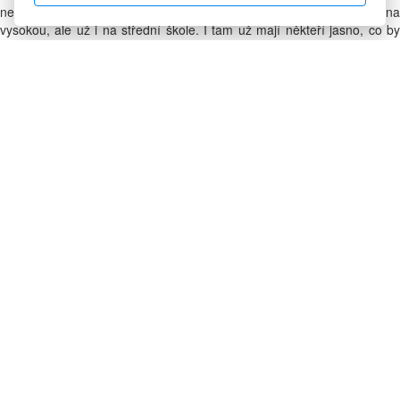
neocenitelný prostředek. Ale co jít ještě o úroveň níž? Při nástupu na
vysokou, ale už i na střední škole. I tam už mají někteří jasno, co by
chtěli v životě dělat. Ale ještě více je těch, co tuší, co by je bavilo, ale
neví, jak se tam dostat. Díky síti těch správných lidí získají tipy na to,
co studovat, jaké kurzy si zapsat a jaké raději vynechat. Tak to má
alespoň namyšleno profesionální síť LinkedIn.
Ta byla doposud zaměřena spíše na starší uživatele. Ale nyní se otvírá
i pro mladší. Spustila totiž projekt
LinkedIn University Pages
. Základem
projektu je dát mladým lidem inspiraci. Student filozofie se může
podívat, co všechno dělají lidé se stejným titulem a jestli je to opravdu
ten správný směr i pro něj.