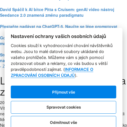
David Spáčil k AI bitce Pitta s Cruisem: genAI video nástroj
Seedance 2.0 znamená změnu paradigmatu
Přestaňte nadávat na ChatGPT-5. Naučte se lépe promptovat
Nastavení ochrany vašich osobních údajů
Google Nano Banana nabízí dosud největší potenciál pro
marketing mezi genAI modely pro tvorbu obrázků
Cookies slouží k vyhodnocování chování návštěvníků
webu. Jsou to malé datové soubory ukládané do
Studie: Využívání generativní AI mezi spotřebiteli při online
vašeho prohlížeče. Můžeme vám s jejich pomocí
nakupování prudce roste
zobrazovat obsah a reklamy, co vás budou s větší
‹ Zpět
pravděpodobností zajímat. (
INFORMACE O
LinkedIn University - kariéra
ZPRACOVÁNÍ OSOBNÍCH ÚDAJŮ
).
začíná už na střední škole
Přijmout vše
20. 8. 2013
|
Bednářová Daniela
Spravovat cookies
Víte, co chcete v životě dělat, ale nevíte, která škola by k tomu byla
nejlepší. Díky LinkedIn se můžete podívat, jak se na svá místa dostali
lidé v oboru, o kterém sníte. Čerpáte inspiraci od těch nejlepších.
Odmítnout vše
Networking se může při hledání místa nebo stáže ukázat jako