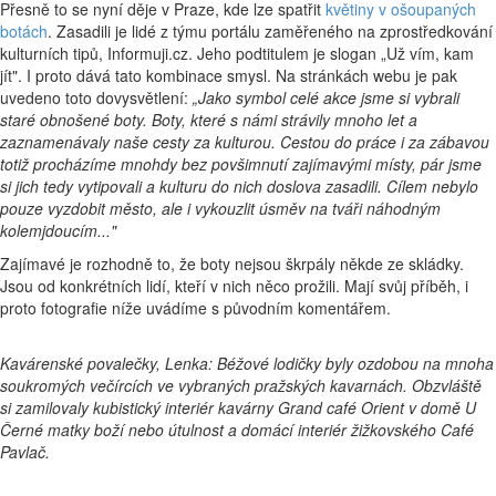
Přesně to se nyní děje v Praze, kde lze spatřit
květiny v ošoupaných
botách
. Zasadili je lidé z týmu portálu zaměřeného na zprostředkování
kulturních tipů, Informuji.cz. Jeho podtitulem je slogan „Už vím, kam
jít". I proto dává tato kombinace smysl. Na stránkách webu je pak
uvedeno toto dovysvětlení:
„Jako symbol celé akce jsme si vybrali
staré obnošené boty. Boty, které s námi strávily mnoho let a
zaznamenávaly naše cesty za kulturou. Cestou do práce i za zábavou
totiž procházíme mnohdy bez povšimnutí zajímavými místy, pár jsme
si jich tedy vytipovali a kulturu do nich doslova zasadili. Cílem nebylo
pouze vyzdobit město, ale i vykouzlit úsměv na tváři náhodným
kolemjdoucím..."
Zajímavé je rozhodně to, že boty nejsou škrpály někde ze skládky.
Jsou od konkrétních lidí, kteří v nich něco prožili. Mají svůj příběh, i
proto fotografie níže uvádíme s původním komentářem.
Kavárenské povalečky, Lenka: Béžové lodičky byly ozdobou na mnoha
soukromých večírcích ve vybraných pražských kavarnách. Obzvláště
si zamilovaly kubistický interiér kavárny Grand café Orient v domě U
Černé matky boží nebo útulnost a domácí interiér žižkovského Café
Pavlač.