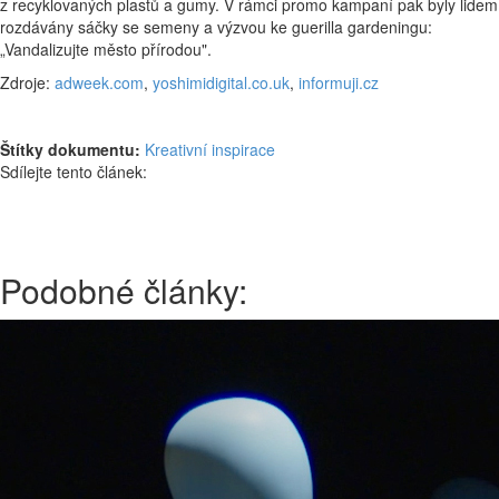
z recyklovaných plastů a gumy. V rámci promo kampaní pak byly lidem
rozdávány sáčky se semeny a výzvou ke guerilla gardeningu:
„Vandalizujte město přírodou".
Zdroje:
adweek.com
,
yoshimidigital.co.uk
,
informuji.cz
Štítky dokumentu:
Kreativní inspirace
Sdílejte tento článek:
Podobné články: