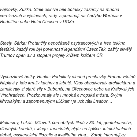
Fajnovky, Zuzka: Stále oslnivě bílé botasky zazářily na mnoha
vernisážích a výstavách, rády vzpomínají na Andyho Warhola v
Rudolfínu nebo Hotel Chelsea v DOXu.
Steely, Šárka: Protančily nepočítaně psytrancových a free tekkno
fesťáků, každý rok byl povinností legendární CzechTek, zažily skvělý
Trutnov open air a stopem projely křížem krážem ČR.
Vycházkové botky, Hanka: Podnikaly dlouhé procházky Prahou včetně
Náplavky, kde krmily kachny a labutě. Vždy obbdivovaly architekturu a
zamilovaly si staré vily v Bubenči, na Ořechovce nebo na Královských
Vinohradech. Prozkoumaly ale i mnohá evropská města. Svými
křivolakými a zapomenutými uličkami je uchvátil Lisabon...
Mokasíny, Lukáš: Milovník černobílých filmů z 30. let, gentelmanství,
dlouhých kabátů, swingu, tanečních, cigár na špičce, intelektuálních
debat, existenciální filozofie a kvalitního vína... Zdroj: Informuji.cz