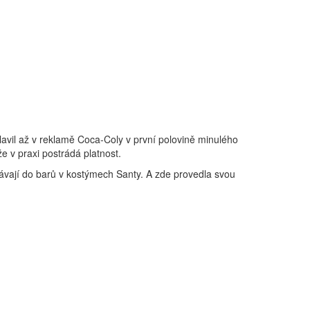
lavil až v reklamě Coca-Coly v první polovině minulého
že v praxi postrádá platnost.
ydávají do barů v kostýmech Santy. A zde provedla svou