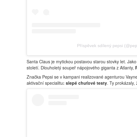
Příspěvek sdílený pepsi (@pep
Santa Claus je mytickou postavou starou stovky let. Jako
století. Dlouholetý soupeř nápojového giganta z Atlanty,
Značka Pepsi se v kampani realizované agenturou Vayn
aktivační specialitu
: slepé chuťové testy
. Ty prokázaly,