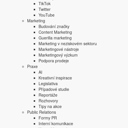
TikTok
Twitter
YouTube
Marketing
Budování značky
Content Marketing
Guerilla marketing
Marketing v neziskovém sektoru
Marketingové nástroje
Marketingový výzkum
Podpora prodeje
Praxe
AI
Kreativní inspirace
Legislativa
Ano, kravské mléko a sušenky zůstaly „na ocet“. Respek
Případové studie
uspořádání obou možností nebylo úplně standardizované, 
Reportáže
Oatly se rozhodně špílců vůči mlékárenskému průmyslu ne
Rozhovory
Tipy na akce
Public Relations
Formy PR
Santové by raději pili Pepsi
Interní komunikace