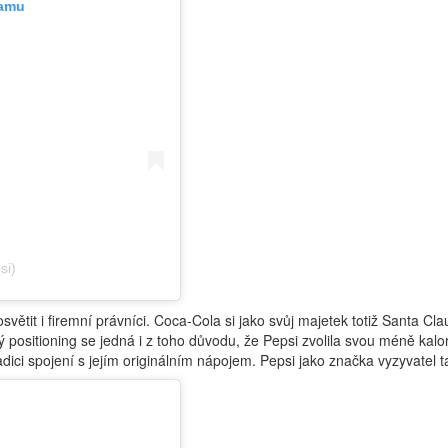
ramu
si)
větit i firemní právníci. Coca-Cola si jako svůj majetek totiž Santa Cla
 positioning se jedná i z toho důvodu, že Pepsi zvolila svou méně kal
 tradici spojení s jejím originálním nápojem. Pepsi jako značka vyzyvate