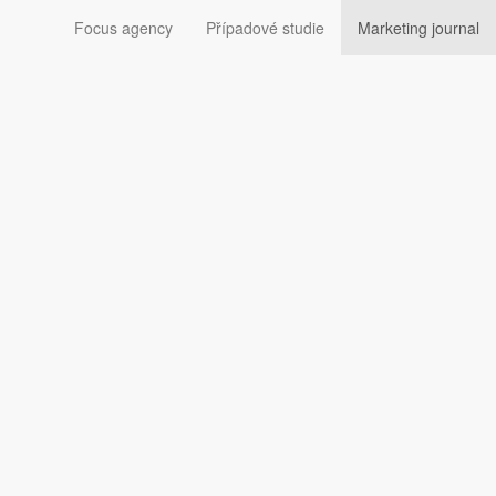
Focus agency
Případové studie
Marketing journal
jí, že nechce Coca-
 k mléku, Oatly, pak ukázal, že mléko a sušenky si Santa
ním zvykům přitom patří dát mu k prázdným punčochám
to lidé dělají špatně.
mout. Aby to dokázala alespoň trochu empiricky,
 mlékem
doplněným
dezertem
croquembouche
.