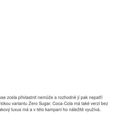
use zcela přivlastnit nemůže a rozhodně jí pak nepatří
orickou variantu Zero Sugar. Coca-Cola má také verzi bez
l takový luxus má a v této kampani ho náležitě využívá.