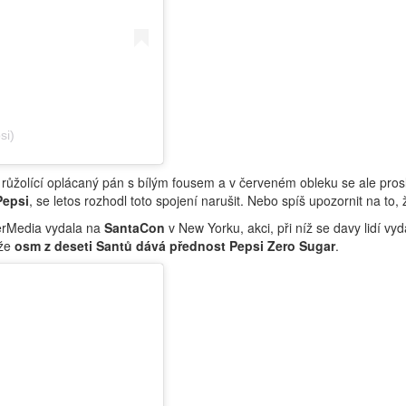
si)
 růžolící oplácaný pán s bílým fousem a v červeném obleku se ale pros
Pepsi
, se letos rozhodl toto spojení narušit. Nebo spíš upozornit na to, 
erMedia vydala na
SantaCon
v New Yorku, akci, při níž se davy lidí v
 že
osm z deseti Santů dává přednost Pepsi Zero Sugar
.