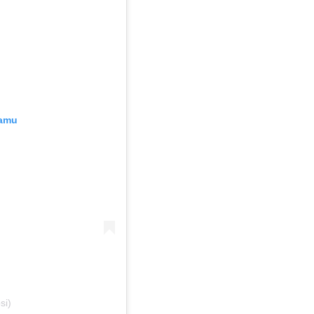
ramu
si)