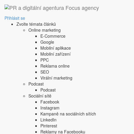
‹ Zpět
Hostíte Santu špatně.
Přihlásit se
Zvolte témata článků
Colu ani mléko
Online marketing
E-Commerce
19. 12. 2024
|
Petr Michl
Google
To bude v Coca-Cole mrzení. Pepsi nachytala řadu Santů p
Mobilní aplikace
na občerstvení také nepřeje.
Mobilní zařízení
Vánoce jsou za dveřmi a na Santu čeká
(minimálně v an
PPC
k naplnění dárky či ke stromečku pohoštění. Kampaně znač
Reklama online
SEO
Mléko si nech pro kočku
Virální marketing
Podcast
Podcast
Sociální sítě
Zdroj:
Oatly / Youtube
Facebook
Obilná alternativa k mléku
Oatly
vysvětluje, že tradiční
Instagram
uspořádala dokonce ochutnávku pro profesionální předsta
Kampaně na sociálních sítích
Následující video ukazuje, jak to dopadlo.
LinkedIn
Pinterest
Reklamy na Facebooku