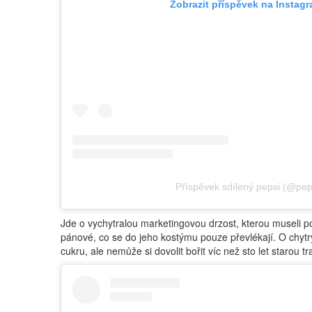
Zobrazit příspěvek na Instag
Příspěvek sdílený pepsi (@pep
Jde o vychytralou marketingovou drzost, kterou museli pos
pánové, co se do jeho kostýmu pouze převlékají. O chytrý
cukru, ale nemůže si dovolit bořit víc než sto let starou