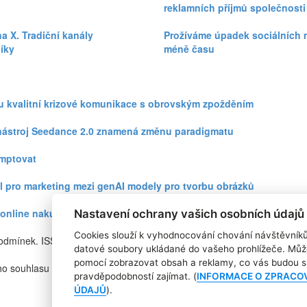
reklamních příjmů společnosti
na X. Tradiční kanály
Prožíváme úpadek sociálních mé
íky
méně času
zku kvalitní krizové komunikace s obrovským zpožděním
eo nástroj Seedance 2.0 znamená změnu paradigmatu
omptovat
l pro marketing mezi genAI modely pro tvorbu obrázků
ři online nakupování prudce roste
Nastavení ochrany vašich osobních údajů
Cookies slouží k vyhodnocování chování návštěvník
podmínek. ISSN
RSS 1
datové soubory ukládané do vašeho prohlížeče. Můž
Štítky
pomocí zobrazovat obsah a reklamy, co vás budou s 
ho souhlasu
Zpracování osobních údajů
pravděpodobností zajímat. (
INFORMACE O ZPRACO
Pro inzerenty
ÚDAJŮ
).
Kontakt