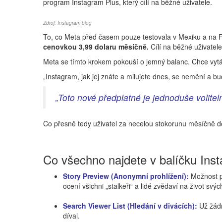
program Instagram Plus, který cílí na běžné uživatele.
Zdroj: Instagram
blog
To, co Meta před časem pouze testovala v Mexiku a na Fi
cenovkou 3,99 dolaru měsíčně.
Cílí na běžné uživatele 
Meta se tímto krokem pokouší o jemný balanc. Chce vytáh
„Instagram, jak jej znáte a milujete dnes, se nemění a b
„Toto nové předplatné je jednoduše voliteln
Co přesně tedy uživatel za necelou stokorunu měsíčně dos
Co všechno najdete v balíčku Ins
Story Preview (Anonymní prohlížení):
Možnost pr
ocení všichni „stalkeři“ a lidé zvědaví na život svý
Search Viewer List (Hledání v divácích):
Už žádn
díval.