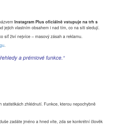
s názvem
Instagram Plus oficiálně vstupuje na trh s
d jejich vlastním obsahem i nad tím, co na síti sledují.
o síť živí nejvíce – masový zásah a reklamu.
ogu
.
 přehledy a prémiové funkce.“
ich statistikách zhlédnutí. Funkce, kterou nepochybně
duše zadáte jméno a hned víte, zda se konkrétní člověk