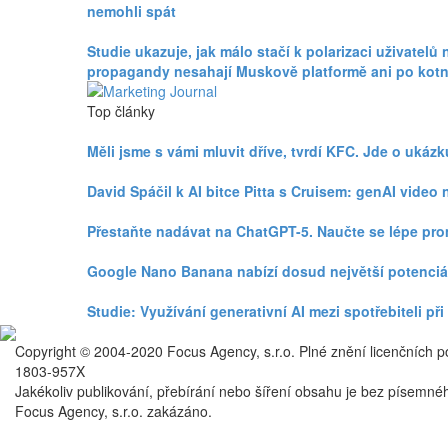
nemohli spát
Studie ukazuje, jak málo stačí k polarizaci uživatelů 
propagandy nesahají Muskově platformě ani po kotn
Top články
Měli jsme s vámi mluvit dříve, tvrdí KFC. Jde o uká
David Spáčil k AI bitce Pitta s Cruisem: genAI vid
Přestaňte nadávat na ChatGPT-5. Naučte se lépe pr
Google Nano Banana nabízí dosud největší potenciá
Studie: Využívání generativní AI mezi spotřebiteli p
Copyright © 2004-2020 Focus Agency, s.r.o. Plné znění licenčních 
1803-957X
Jakékoliv publikování, přebírání nebo šíření obsahu je bez písemné
Focus Agency, s.r.o. zakázáno.