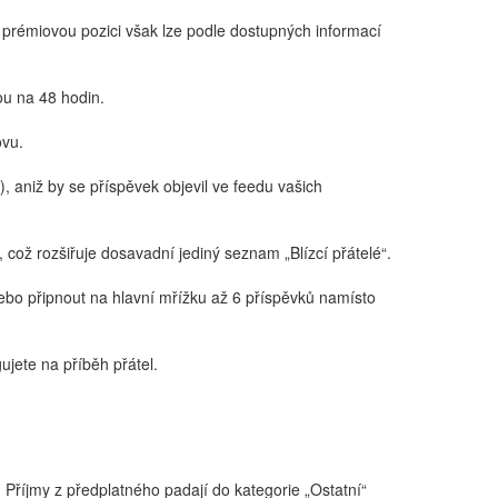
o prémiovou pozici však lze podle dostupných informací
ou na 48 hodin.
ovu.
), aniž by se příspěvek objevil ve feedu vašich
 což rozšiřuje dosavadní jediný seznam „Blízcí přátelé“.
 nebo připnout na hlavní mřížku až 6 příspěvků namísto
ujete na příběh přátel.
.
Příjmy z předplatného padají do kategorie „Ostatní“