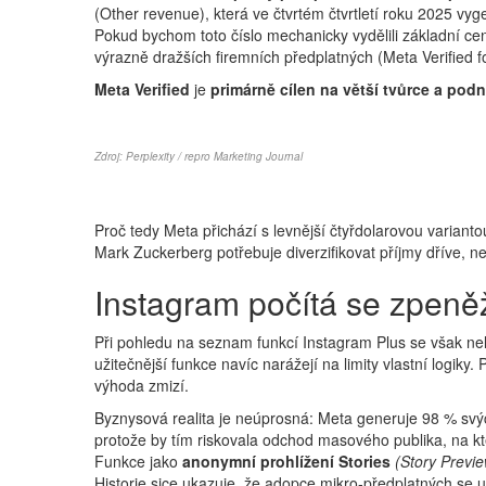
(Other revenue), která ve čtvrtém čtvrtletí roku 2025 vyg
Pokud bychom toto číslo mechanicky vydělili základní cen
výrazně dražších firemních předplatných (Meta Verified for
Meta Verified
je
primárně cílen na větší tvůrce a podn
Zdroj: Perplexity / repro Marketing Journal
Proč tedy Meta přichází s levnější čtyřdolarovou variant
Mark Zuckerberg potřebuje diverzifikovat příjmy dříve, ne
Instagram počítá se zpeněž
Při pohledu na seznam funkcí Instagram Plus se však nel
užitečnější funkce navíc narážejí na limity vlastní logiky.
výhoda zmizí.
Byznysová realita je neúprosná: Meta generuje 98 % svých
protože by tím riskovala odchod masového publika, na kte
Funkce jako
anonymní prohlížení Stories
(Story Previe
Historie sice ukazuje, že adopce mikro-předplatných se