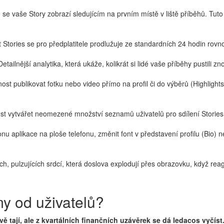
e se vaše Story zobrazí sledujícím na prvním místě v liště příběhů. Tut
 Stories se pro předplatitele prodlužuje ze standardních 24 hodin rovn
etailnější analytika, která ukáže, kolikrát si lidé vaše příběhy pustili zn
st publikovat fotku nebo video přímo na profil či do výběrů (Highlights
ost vytvářet neomezené množství seznamů uživatelů pro sdílení Stories,
konu aplikace na ploše telefonu, změnit font v představení profilu (Bio)
, pulzujících srdcí, která doslova explodují přes obrazovku, když reag
my od uživatelů?
ivě tají, ale z kvartálních finančních uzávěrek se dá ledacos vyčíst