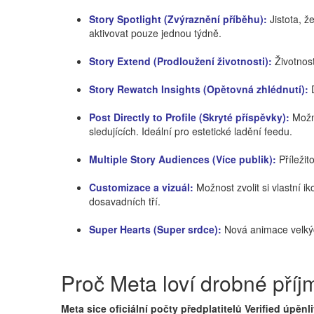
Story Spotlight (Zvýraznění příběhu):
Jistota, ž
aktivovat pouze jednou týdně.
Story Extend (Prodloužení životnosti):
Životnost
Story Rewatch Insights (Opětovná zhlédnutí):
D
Post Directly to Profile (Skryté příspěvky):
Možno
sledujících. Ideální pro estetické ladění feedu.
Multiple Story Audiences (Více publik):
Příležit
Customizace a vizuál:
Možnost zvolit si vlastní i
dosavadních tří.
Super Hearts (Super srdce):
Nová animace velkých
Proč Meta loví drobné příj
Meta sice oficiální počty předplatitelů Verified úpěnl