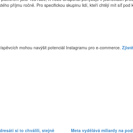
ého příjmu ročně. Pro specifickou skupinu lidí, kteří chtějí mít síť pod
příspěvcích mohou navýšit potenciál Instagramu pro e-commerce.
Zjist
esáti si to chválili, stejně
Meta vydělává miliardy na pod