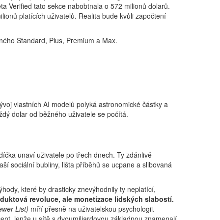
eta Verified tato sekce nabobtnala o 572 milionů dolarů.
ionů platících uživatelů. Realita bude kvůli započtení
latného Standard, Plus, Premium a Max.
voj vlastních AI modelů polyká astronomické částky a
aždý dolar od běžného uživatele se počítá.
íčka unaví uživatele po třech dnech. Ty zdánlivě
aší sociální bubliny, lišta příběhů se ucpane a slibovaná
ody, které by drasticky znevýhodnily ty neplatící,
uktová revoluce, ale monetizace lidských slabostí.
wer List)
míří přesně na uživatelskou psychologii.
ent, jenže u sítě s dvoumiliardovou základnou znamenají