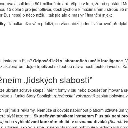
enerovala solidních 801 milionů dolarů. Vtip je v tom, že od spuštění M
ou 15 dolarů pro jednotlivce, došli bychom k maximálnímu stropu 35 mil
 Business) o něco nižší, i tak jde ale o masivní finanční injekci.
iky
. Tabulka níže vám přiblíží, co vše nabízí jednotlivé úrovně předp
ou Instagram Plus?
Odpověď leží v laboratořích umělé inteligence.
Vý
ž akcionářům dojde trpělivost s dlouhou návratností těchto investic. K
neím „lidských slabostí”
ze ubránit zdravé skepsi. Měnit fonty v biu nebo zkoušet animovaná srd
 Pokud si funkci Story Spotlight
(přednostní zobrazení)
zaplatí polovina v
 příjmů z reklamy. Nemůže si dovolit nabídnout platícím uživatelům výh
ré slyší inzerenti.
Skutečným tahákem Instagram Plus tak není prod
w)
nebo
vyhledávání konkrétních lidí v seznamu diváků
(Search Vie
 u platforem jako YouTube, X nebo Snapchat pohybuje v jednotkách proc