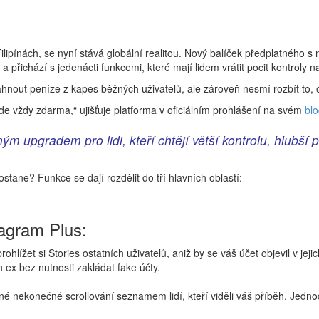
lipínách, se nyní stává globální realitou. Nový balíček předplatného 
a přichází s jedenácti funkcemi, které mají lidem vrátit pocit kontroly na
nout peníze z kapes běžných uživatelů, ale zároveň nesmí rozbít to, c
ude vždy zdarma,“ ujišťuje platforma v oficiálním prohlášení na svém
bl
ým upgradem pro lidi, kteří chtějí větší kontrolu, hlubší
tane? Funkce se dají rozdělit do tří hlavních oblastí:
tagram Plus:
ohlížet si Stories ostatních uživatelů, aniž by se váš účet objevil v jej
ch ex bez nutnosti zakládat fake účty.
é nekonečné scrollování seznamem lidí, kteří viděli váš příběh. Jedno