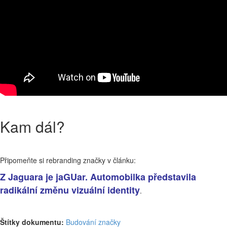
Kam dál?
Připomeňte si rebranding značky v článku:
Z Jaguara je jaGUar. Automobilka představila
radikální změnu vizuální identity
.
Štítky dokumentu:
Budování značky