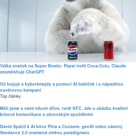
Válka značek na Super Bowlu: Pepsi trollí Coca-Colu, Claude
zesměšňuje ChatGPT
O2 bojuje s kyberšmejdy s pomocí AI babiček i s nápaditou
osvětovou kampaní
Top články
Měli jsme s vámi mluvit dříve, tvrdí KFC. Jde o ukázku kvalitní
krizové komunikace s obrovským zpožděním
David Spáčil k AI bitce Pitta s Cruisem: genAI video nástroj
Seedance 2.0 znamená změnu paradigmatu