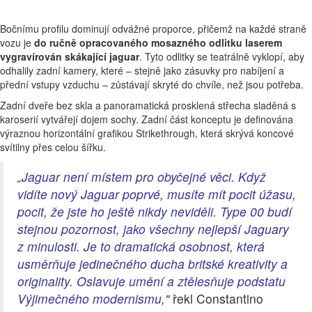
Bočnímu profilu dominují odvážné proporce, přičemž na každé straně
vozu je
do ručně opracovaného mosazného odlitku laserem
vygravírován skákající jaguar
. Tyto odlitky se teatrálně vyklopí, aby
odhalily zadní kamery, které – stejně jako zásuvky pro nabíjení a
přední vstupy vzduchu – zůstávají skryté do chvíle, než jsou potřeba.
Zadní dveře bez skla a panoramatická prosklená střecha sladěná s
karoserií vytvářejí dojem sochy. Zadní část konceptu je definována
výraznou horizontální grafikou Strikethrough, která skrývá koncové
svítilny přes celou šířku.
„Jaguar není místem pro obyčejné věci. Když
vidíte nový Jaguar poprvé, musíte mít pocit úžasu,
pocit, že jste ho ještě nikdy neviděli. Type 00 budí
stejnou pozornost, jako všechny nejlepší Jaguary
z minulosti. Je to dramatická osobnost, která
usměrňuje jedinečného ducha britské kreativity a
originality. Oslavuje umění a ztělesňuje podstatu
Výjimečného modernismu,"
řekl Constantino