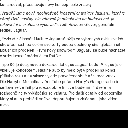
konstruoval; představuje nový koncept celé značky.
„Vytvořili jsme nový, neohroženě kreativní charakter Jaguaru, který je
věrný DNA značky, ale zároveň je orientován na budoucnost, je
relevantní a skutečně vyčnívá,"
uvedl Rawdon Glover, generální
ředitel, Jaguar.
„Fyzické ztělesnění kultury Jaguaru" ožije ve vybraných exkluzivních
showroomech po celém světě. Ty budou doplněny širší globální sítí
luxusních prodejen. První nový showroom Jaguaru se bude nacházet
v srdci luxusní módní čtvrti Paříže.
Type 00 je designovou deklarací toho, co Jaguar bude. A to, co jste
viděli, je konceptem. Reálné auto by mělo být v prodeji na konci
příštího roku a na silnice vyjede pravděpodobně až v roce 2026.
Dle
Harryho Metcalfea z YouTube pořadu Harry's Garage se bude
sériová verze lišit pravděpodobně tím, že bude mít 4 dveře, a
rozhodně ne ty vyklápějící se vzhůru. Pro další detaily od odborníka,
který si auto prohlédl naživo, doporučujeme zhlédnout jeho video
níže.