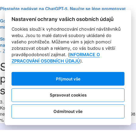
Přestaňte nadávat na ChatGPT-5. Naučte se lépe promptovat
Nastavení ochrany vašich osobních údajů
Google Nano Banana nabízí dosud největší potenciál pro
marketing mezi genAI modely pro tvorbu obrázků
Cookies slouží k vyhodnocování chování návštěvníků
webu. Jsou to malé datové soubory ukládané do
Studie: Využívání generativní AI mezi spotřebiteli při online
vašeho prohlížeče. Můžeme vám s jejich pomocí
nakupování prudce roste
zobrazovat obsah a reklamy, co vás budou s větší
‹ Zpět
pravděpodobností zajímat. (
INFORMACE O
Studie: Dvě třetiny Čechů
ZPRACOVÁNÍ OSOBNÍCH ÚDAJŮ
).
plánují utratit za dárky
Přijmout vše
stejně jako vloni
Spravovat cookies
3. 12. 2024
|
Petr Michl, TZ
Kolik Češi utratí za dárky? Dle studie od Heureka Group to bude
Odmítnout vše
nejčastěji 5-10 tisíc korun. Alespoň nějaký dárek pořídí na internetu 98
% (online) Čechů.