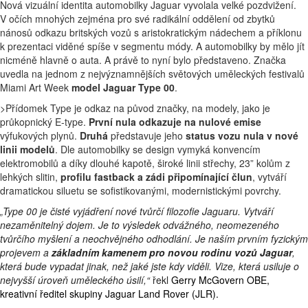
Nová vizuální identita automobilky Jaguar vyvolala velké pozdvižení.
V očích mnohých zejména pro své radikální oddělení od zbytků
nánosů odkazu britských vozů s aristokratickým nádechem a příklonu
k prezentaci viděné spíše v segmentu módy. A automobilky by mělo jít
nicméně hlavně o auta. A právě to nyní bylo představeno. Značka
uvedla na jednom z nejvýznamnějších světových uměleckých festivalů
Miami Art Week
model Jaguar Type 00
.
>Přídomek Type je odkaz na původ značky, na modely, jako je
průkopnický E-type.
První nula odkazuje na nulové emise
výfukových plynů.
Druhá
představuje jeho
status vozu nula v nové
linii modelů
. Dle automobilky se design vymyká konvencím
elektromobilů a díky dlouhé kapotě, široké linii střechy, 23” kolům z
lehkých slitin,
profilu fastback a zádi připomínající člun
, vytváří
dramatickou siluetu se sofistikovanými, modernistickými povrchy.
„
Type 00 je čisté vyjádření nové tvůrčí filozofie Jaguaru. Vytváří
nezaměnitelný dojem. Je to výsledek odvážného, neomezeného
tvůrčího myšlení a neochvějného odhodlání. Je naším prvním fyzickým
projevem a
základním kamenem pro novou rodinu vozů Jaguar
,
která bude vypadat jinak, než jaké jste kdy viděli. Vize, která usiluje o
nejvyšší úroveň uměleckého úsilí,“
řekl
Gerry McGovern OBE,
kreativní ředitel skupiny Jaguar Land Rover (JLR).