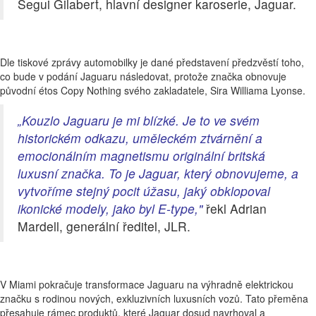
Segui Gilabert, hlavní designer karoserie, Jaguar.
Dle tiskové zprávy automobilky je dané představení předzvěstí toho,
co bude v podání Jaguaru následovat, protože značka obnovuje
původní étos Copy Nothing svého zakladatele, Sira Williama Lyonse.
„Kouzlo Jaguaru je mi blízké. Je to ve svém
historickém odkazu, uměleckém ztvárnění a
emocionálním magnetismu originální britská
luxusní značka. To je Jaguar, který obnovujeme, a
vytvoříme stejný pocit úžasu, jaký obklopoval
ikonické modely, jako byl E-type,"
řekl Adrian
Mardell, generální ředitel, JLR.
V Miami pokračuje transformace Jaguaru na výhradně elektrickou
značku s rodinou nových, exkluzivních luxusních vozů. Tato přeměna
přesahuje rámec produktů, které Jaguar dosud navrhoval a