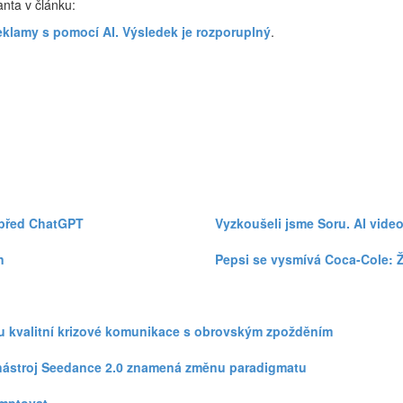
nta v článku:
eklamy s pomocí AI. Výsledek je rozporuplný
.
 před ChatGPT
Vyzkoušeli jsme Soru. AI vide
n
Pepsi se vysmívá Coca-Cole: 
zku kvalitní krizové komunikace s obrovským zpožděním
eo nástroj Seedance 2.0 znamená změnu paradigmatu