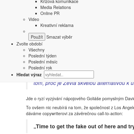
Krizová komunikace
Media Relations
Online PR
Video
Kreativní reklama
Smazat výběr
Zvolte období
Všechny
Poslední týden
Poslední měsíc
Marketingová ředitelka společnosti Kirsten Suarez přiblíž
Poslední rok
Hledat výraz
„Cílem naší parodie je pobavit a reagovat
tom, proč je Zevia skvělou alternativou 
Jde o ryzí vyzývání nápojového Goliáše pomyslným Davi
To ovšem nic neubírá na tom, že společnost z Los Angel
dáváme copywriterovi za závěrečnou call-to-action:
„Time to get the fake out of here and t