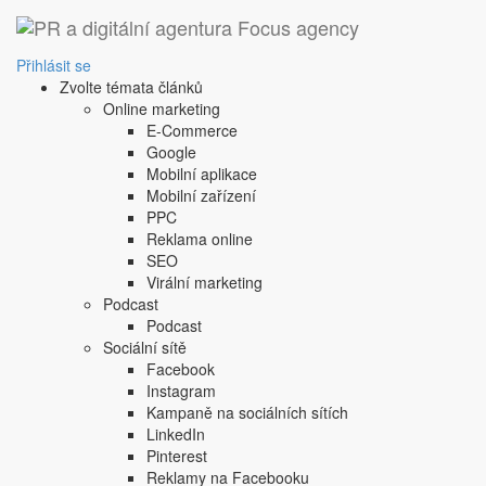
‹ Zpět
Kašlete na umělotinu.
Přihlásit se
Zvolte témata článků
Coca-Coly
Online marketing
E-Commerce
13. 12. 2024
|
Petr Michl
Google
Právě prožíváme tu část roku, kdy uměle vygenerovaní li
Mobilní aplikace
Mobilní zařízení
PPC
Reklama online
SEO
Virální marketing
Podcast
Podcast
Sociální sítě
Facebook
Instagram
Kampaně na sociálních sítích
LinkedIn
Pinterest
Reklamy na Facebooku