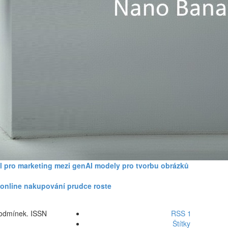
l pro marketing mezi genAI modely pro tvorbu obrázků
ři online nakupování prudce roste
podmínek. ISSN
RSS 1
Štítky