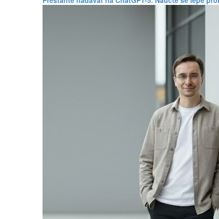
Přestaňte nadávat na ChatGPT-5. Naučte se lépe pr