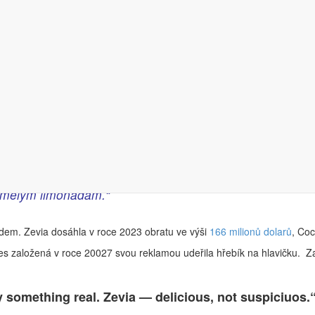
ila v tiskové zprávě více z motivů kampaně:
 na rostoucí využívání umělé inteligence v marketingu, a
k umělým limonádám.“
dem. Zevia dosáhla v roce 2023 obratu ve výši
166 milionů dolarů
, Co
es založená v roce 20027 svou reklamou udeřila hřebík na hlavičku. Z
ry something real. Zevia — delicious, not suspiciuos.