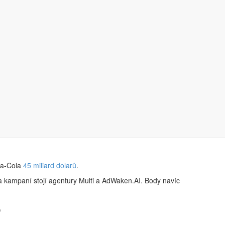
le zároveň chceme vyvolat konverzaci o
ca-Cola
45 miliard dolarů
.
a kampaní stojí agentury Multi a AdWaken.AI. Body navíc
“