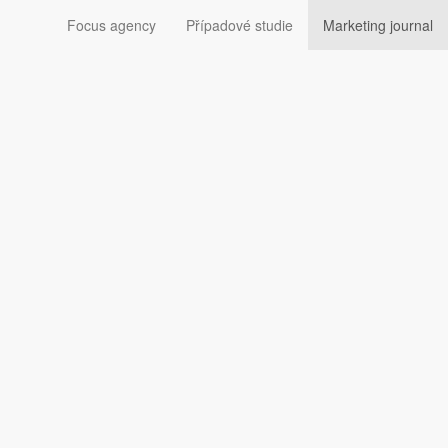
Focus agency
Případové studie
Marketing journal
 směje AI reklamám
ca-Colu, za její AI reklamy s vánočními kamiony.