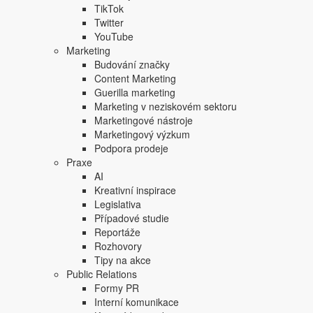
TikTok
Twitter
YouTube
Marketing
Budování značky
Content Marketing
Guerilla marketing
Marketing v neziskovém sektoru
Marketingové nástroje
Zdroj: Zevia
Marketingový výzkum
Značka Zevia nabízí nápoj bez cukru s přírodním sladidl
Podpora prodeje
ovšem dala Zevii novou munici. Značka přišla s pseudo A
Praxe
AI
V 30vteřinové reklamě můžete vidět Santu přilétajícího
Kreativní inspirace
rukama popíjející ze skleněných lahví nápoj nahnědlé co
Legislativa
limonády."
Případové studie
Reportáže
Rozhovory
Tipy na akce
Public Relations
Formy PR
Interní komunikace