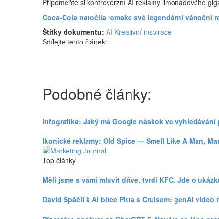
Připomeňte si kontroverzní AI reklamy limonádového giga
Coca-Cola natočila remake své legendární vánoční r
Štítky dokumentu:
AI
Kreativní inspirace
Sdílejte tento článek:
Podobné články:
Infografika: Jaký má Google náskok ve vyhledávání
Ikonické reklamy: Old Spice — Smell Like A Man, Ma
Top články
Měli jsme s vámi mluvit dříve, tvrdí KFC. Jde o uká
David Spáčil k AI bitce Pitta s Cruisem: genAI vid