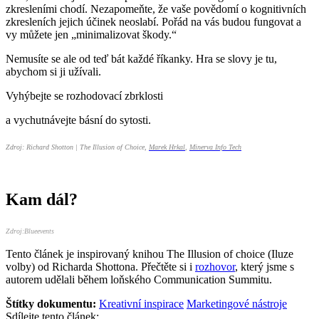
zkresleními chodí. Nezapomeňte, že vaše povědomí o kognitivních
zkresleních jejich účinek neoslabí. Pořád na vás budou fungovat a
vy můžete jen „minimalizovat škody.“
Nemusíte se ale od teď bát každé říkanky. Hra se slovy je tu,
abychom si ji užívali.
Vyhýbejte se rozhodovací zbrklosti
a vychutnávejte básní do sytosti.
Zdroj: Richard Shotton | The Illusion of Choice,
Marek Hrkal
,
Minerva Info Tech
Kam dál?
Zdroj:Blueevents
Tento článek je inspirovaný knihou The Illusion of choice (Iluze
volby) od Richarda Shottona. Přečtěte si i
rozhovor
, který jsme s
autorem udělali během loňského Communication Summitu.
Štítky dokumentu:
Kreativní inspirace
Marketingové nástroje
Sdílejte tento článek: