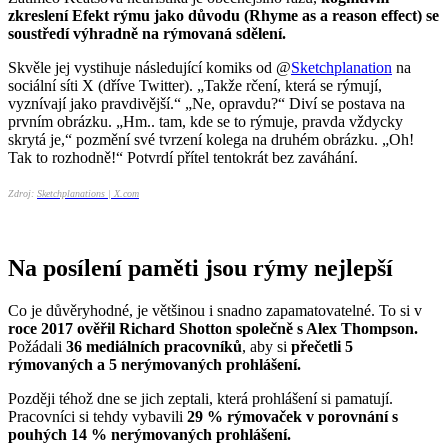
zkreslení Efekt rýmu jako důvodu (Rhyme as a reason effect) se
soustředí výhradně na rýmovaná sdělení.
Skvěle jej vystihuje následující komiks od @
Sketchplanation
na
sociální síti X (dříve Twitter). „Takže rčení, která se rýmují,
vyznívají jako pravdivější.“ „Ne, opravdu?“ Diví se postava na
prvním obrázku. „Hm.. tam, kde se to rýmuje, pravda vždycky
skrytá je,“ pozmění své tvrzení kolega na druhém obrázku. „Oh!
Tak to rozhodně!“ Potvrdí přítel tentokrát bez zaváhání.
Zdroj:
Sketchplanations | X.com
Na posílení paměti jsou rýmy nejlepší
Co je důvěryhodné, je většinou i snadno zapamatovatelné. To si v
roce 2017 ověřil Richard Shotton společně s Alex Thompson.
Požádali
36 mediálních pracovníků
, aby si
přečetli 5
rýmovaných a 5 nerýmovaných prohlášení.
Později téhož dne se jich zeptali, která prohlášení si pamatují.
Pracovníci si tehdy vybavili
29 % rýmovaček v porovnání s
pouhých 14 % nerýmovaných prohlášení.