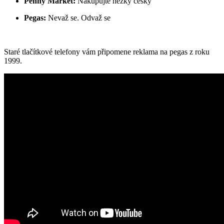
Penny Market:
Nakupujte hezky česky
Pegas:
Nevaž se. Odvaž se
Staré tlačítkové telefony vám připomene reklama na pegas z roku
1999.