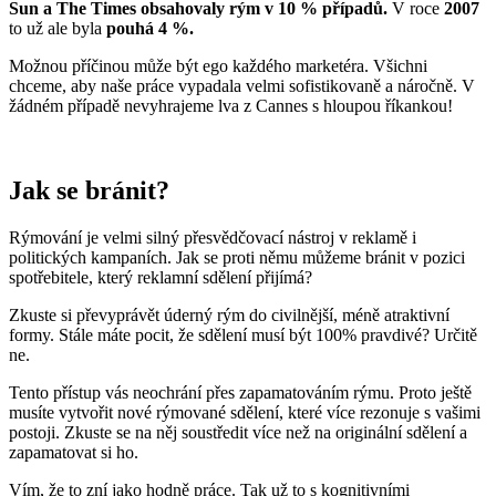
Sun a The Times obsahovaly rým v 10 % případů.
V roce
2007
to už ale byla
pouhá 4 %.
Možnou příčinou může být ego každého marketéra. Všichni
chceme, aby naše práce vypadala velmi sofistikovaně a náročně. V
žádném případě nevyhrajeme lva z Cannes s hloupou říkankou!
Jak se bránit?
Rýmování je velmi silný přesvědčovací nástroj v reklamě i
politických kampaních. Jak se proti němu můžeme bránit v pozici
spotřebitele, který reklamní sdělení přijímá?
Zkuste si převyprávět úderný rým do civilnější, méně atraktivní
formy. Stále máte pocit, že sdělení musí být 100% pravdivé? Určitě
ne.
Tento přístup vás neochrání přes zapamatováním rýmu. Proto ještě
musíte vytvořit nové rýmované sdělení, které více rezonuje s vašimi
postoji. Zkuste se na něj soustředit více než na originální sdělení a
zapamatovat si ho.
Vím, že to zní jako hodně práce. Tak už to s kognitivními