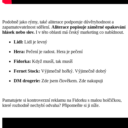
Podobně jako rýmy, také aliterace podporuje důvěryhodnost a
zapamatovatelnost sdělení.
Aliterace popisuje záměrné opakování
hlásek nebo slov.
I v této oblasti má český marketing co nabídnout.
Lidl:
Lidl je levný
Hera:
Pečení je radost. Hera je pečení
Fidorka:
Když musíš, tak musíš
Fernet Stock:
Výjimečně hořký. Výjimečně dobrý
DM drogerie:
Zde jsem člověkem. Zde nakupuji
Pamatujete si kontroverzní reklamu na Fidorku s malou holčičkou,
které rozhodně nechybí odvaha? Připomeňte si ji níže.