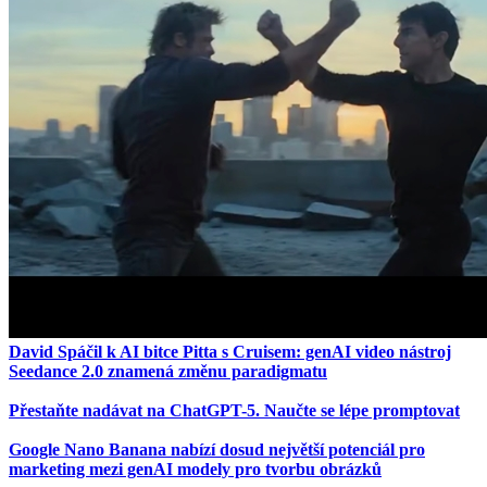
David Spáčil k AI bitce Pitta s Cruisem: genAI video nástroj
Seedance 2.0 znamená změnu paradigmatu
Přestaňte nadávat na ChatGPT-5. Naučte se lépe promptovat
Google Nano Banana nabízí dosud největší potenciál pro
marketing mezi genAI modely pro tvorbu obrázků