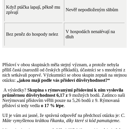
Když ptáčka lapají, pěkně mu
Nevěř nepodloženým slibům
zpívají
V hospodách nenalévají na
Bez peněz do hospody nelez
dluh
Přísloví v obou skupinách měla stejný význam, a protože nebyla
příliš častá (narozdíl od českých příkladů), účastníci se s mnohými z
nich setkávali poprvé. Výzkumníci se obou skupin zeptali na stejnou
otázku:
„jakou mají podle vás přísloví důvěryhodnost?“
A výsledky?
Skupina s rýmovanými příslovími k nim vyslovila
průměrnou důvěryhodnost 6,17 z
9 možných bodů. Zatímco naši
Nerýmovaní příslovím věřili pouze na 5,26 bodů z 9. Rýmovaná
přísloví si tedy vedla
o 17 % lépe
.
Už je vám asi jasné, že správná odpověď na předchozí otázku je:
C.
Máte vymyšlenou krátkou říkanku, díky které si kód pamatujeme.