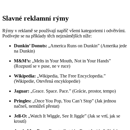
Slavné reklamní rýmy
Rýmy v reklamě se používají napříč všemi kategoriemi i odvětvími.
Podívejte se na příklady těch nejznámějších níže:
Dunkin’ Donuts:
„America Runs on Dunkin” (Amerika jede
na Dunkin)
M&M’s:
„Melts in Your Mouth, Not in Your Hands”
(Rozpustí se v puse, ne v ruce)
Wikipedia:
„Wikipedia, The Free Encyclopedia.”
(Wikipedie, Otevřená encyklopedie)
Jaguar:
„Grace. Space. Pace.” (Grácie, prostor, tempo)
Pringles:
„Once You Pop, You Can’t Stop” (Jak jednou
načneš, nemůžeš přestat)
Jell-O:
„Watch It Wiggle, See It Jiggle” (Jak se vrtí, jak se
kroutí)