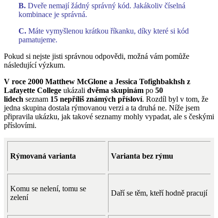
B.
Dveře nemají žádný správný kód. Jakákoliv číselná
kombinace je správná.
C.
Máte vymyšlenou krátkou říkanku, díky které si kód
pamatujeme.
Pokud si nejste jisti správnou odpovědi, možná vám pomůže
následující výzkum.
V roce 2000 Matthew McGlone a Jessica Tofighbakhsh z
Lafayette College
ukázali
dvěma skupinám
po
50
lidech
seznam
15 nepříliš známých přísloví
. Rozdíl byl v tom, že
jedna skupina dostala rýmovanou verzi a ta druhá ne. Níže jsem
připravila ukázku, jak takové seznamy mohly vypadat, ale s českými
příslovími.
Rýmovaná varianta
Varianta bez rýmu
Komu se nelení, tomu se
Daří se těm, kteří hodně pracují
zelení