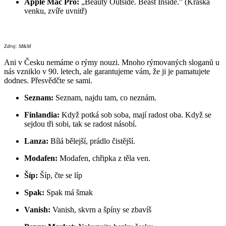
Apple Mac Pro:
„Beauty Outside. Beast Inside.” (Kráska
venku, zvíře uvnitř)
Zdroj: M&M
Ani v Česku nemáme o rýmy nouzi. Mnoho rýmovaných sloganů u
nás vzniklo v 90. letech, ale garantujeme vám, že ji je pamatujete
dodnes. Přesvědčte se sami.
Seznam:
Seznam, najdu tam, co neznám.
Finlandia:
Když potká sob soba, mají radost oba. Když se
sejdou tři sobi, tak se radost násobí.
Lanza:
Bílá bělejší, prádlo čistější.
Modafen:
Modafen, chřipka z těla ven.
Šíp:
Šíp, čte se líp
Spak:
Spak má šmak
Vanish:
Vanish, skvrn a špíny se zbavíš