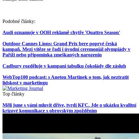
Podobné články:
Audi oznamuje v OOH reklamě chytře 'Quattro Season'
Outdoor Cannes Lions: Grand Prix bere poprvé česká
kampaň. Mezi vítěze se řadí i úvodní ceremoniál olympiády v
Paříži nebo připomínka zmeškaných narozenin
Cadbury rozděluje v kampani tabulku čokolády dle zásluh
WebTop100 podcast: s Anetou Martinek o tom, jak neztratit
lidskost v marketingu
Top články
Měli jsme s vámi mluvit dříve, tvrdí KFC. Jde o ukázku kvalitní
krizové komunikace s obrovským zpožděním