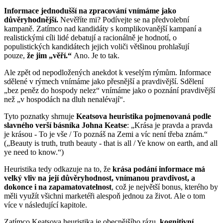
Informace jednodušší na zpracování vnímáme jako
důvěryhodnější.
Nevěříte mi? Podívejte se na předvolební
kampaně. Zatímco nad kandidáty s komplikovanější kampaní a
realistickými cíli lidé debatují a racionálně je hodnotí, o
populistických kandidátech jejich voliči většinou prohlašují
pouze,
že jim „věří.“
Ano. Je to tak.
Ale zpět od nepodložených anekdot k veselým rýmům. Informace
sdělené v rýmech vnímáme jako přesnější a pravdivější. Sdělení
„bez peněz do hospody nelez“ vnímáme jako o poznání pravdivější
než „v hospodách na dluh nenalévají“.
Tyto poznatky shrnuje
Keatsova heuristika pojmenovaná podle
slavného verší básníka Johna Keatse
: „Krása je pravda a pravda
je krásou - To je vše / To poznáš na Zemi a víc není třeba znám.“
(„Beauty is truth, truth beauty - that is all / Ye know on earth, and all
ye need to know.“)
Heuristika tedy odkazuje na to, že
krása podání informace má
velký vliv na její důvěryhodnost, vnímanou pravdivost, a
dokonce i na zapamatovatelnost
, což je největší bonus, kterého by
měli využít všichni marketéři alespoň jednou za život. Ale o tom
více v následující kapitole.
Zatímco Keatsova heuristika je obecnějšího rázu,
kognitivní