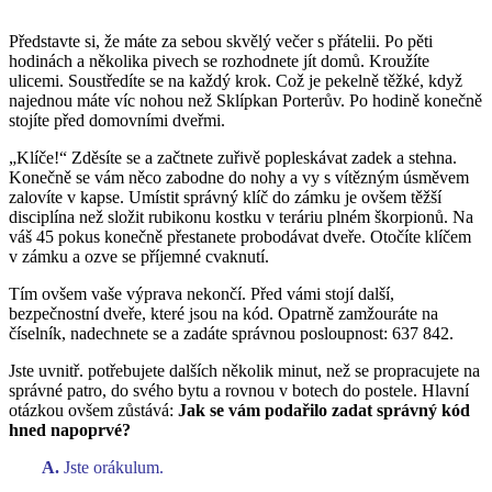
Představte si, že máte za sebou skvělý večer s přátelii. Po pěti
hodinách a několika pivech se rozhodnete jít domů. Kroužíte
ulicemi. Soustředíte se na každý krok. Což je pekelně těžké, když
najednou máte víc nohou než Sklípkan Porterův. Po hodině konečně
stojíte před domovními dveřmi.
„Klíče!“ Zděsíte se a začtnete zuřivě popleskávat zadek a stehna.
Konečně se vám něco zabodne do nohy a vy s vítězným úsměvem
zalovíte v kapse. Umístit správný klíč do zámku je ovšem těžší
disciplína než složit rubikonu kostku v teráriu plném škorpionů. Na
váš 45 pokus konečně přestanete probodávat dveře. Otočíte klíčem
v zámku a ozve se příjemné cvaknutí.
Tím ovšem vaše výprava nekončí. Před vámi stojí další,
bezpečnostní dveře, které jsou na kód. Opatrně zamžouráte na
číselník, nadechnete se a zadáte správnou posloupnost: 637 842.
Jste uvnitř. potřebujete dalších několik minut, než se propracujete na
správné patro, do svého bytu a rovnou v botech do postele. Hlavní
otázkou ovšem zůstává:
Jak se vám podařilo zadat správný kód
hned napoprvé?
A.
Jste orákulum.