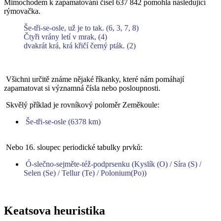
Mimochodem k zapamatování čísel 637 842 pomohla následující
rýmovačka.
Še-tři-se-osle, už je to tak. (6, 3, 7, 8)
Čtyři vrány letí v mrak, (4)
dvakrát krá, krá křičí černý pták. (2)
Všichni určitě známe nějaké říkanky, které nám pomáhají
zapamatovat si významná čísla nebo posloupnosti.
Skvělý příklad je rovníkový poloměr Zeměkoule:
Še-tři-se-osle (6378 km)
Nebo 16. sloupec periodické tabulky prvků:
Ó-slečno-sejměte-též-podprsenku (Kyslík (O) / Síra (S) /
Selen (Se) / Tellur (Te) / Polonium(Po))
Keatsova heuristika