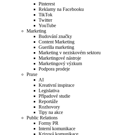
Pinterest
Reklamy na Facebooku
TikTok
Twitter
YouTube
Marketing
Budování značky
Content Marketing
Guerilla marketing
Marketing v neziskovém sektoru
Marketingové nástroje
Marketingový výzkum
Podpora prodeje
Praxe
AI
Kreativní inspirace
Legislativa
Případové studie
Reportáže
Rozhovory
Tipy na akce
Public Relations
Formy PR
Interní komunikace
Krizová komunikace