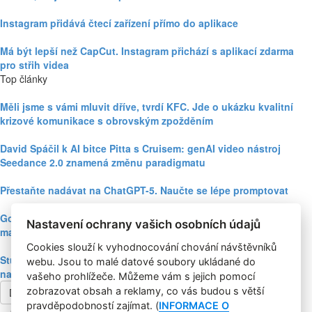
Instagram přidává čtecí zařízení přímo do aplikace
Má být lepší než CapCut. Instagram přichází s aplikací zdarma
pro střih videa
Top články
Měli jsme s vámi mluvit dříve, tvrdí KFC. Jde o ukázku kvalitní
krizové komunikace s obrovským zpožděním
David Spáčil k AI bitce Pitta s Cruisem: genAI video nástroj
Seedance 2.0 znamená změnu paradigmatu
Přestaňte nadávat na ChatGPT-5. Naučte se lépe promptovat
Google Nano Banana nabízí dosud největší potenciál pro
Nastavení ochrany vašich osobních údajů
marketing mezi genAI modely pro tvorbu obrázků
Cookies slouží k vyhodnocování chování návštěvníků
Studie: Využívání generativní AI mezi spotřebiteli při online
webu. Jsou to malé datové soubory ukládané do
nakupování prudce roste
vašeho prohlížeče. Můžeme vám s jejich pomocí
zobrazovat obsah a reklamy, co vás budou s větší
Další článek
pravděpodobností zajímat. (
INFORMACE O
Copyright © 2004-2020 Focus Agency, s.r.o. Plné znění licenčních