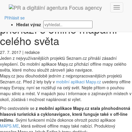
‹ Zpět
Mobilní aplikace Mapy.cz
Přihlásit se
přichází s offline mapami
Hledat výraz
celého světa
27. 7. 2017
|
redakce
Jeden z nejvyužívanějších projektů Seznam.cz přináší zásadní
vylepšení. Do mobilní aplikace Mapy.cz přichází offline mapy celého
světa, které mohou sloužit zároveň jako navigace.
Mapy.cz jsou dlouhodobě jedním z nejpropracovanějších projektů
Seznam.cz. Před 2 lety byly v
mobilní aplikaci Mapy.cz
uvedeny offline
mapy Evropy, nyní se rozšiřují na celý svět. Nejde přitom o pouhou
mapu silnic a měst. V mapách jsou i informace o zajímavých místech v
okolí, zůstává i možnost naplánovat si výlet.
Pro cestovatele se
z mobilní aplikace Mapy.cz stala plnohodnotná
hlasová turistická a cyklonavigace, která funguje také v off-line
režimu
. Svými funkcemi může dokonce ohrozit pozici aplikace
MAPS.ME
, která světové offline mapy také nabízí. Produktový
manažer Mapy.cz Jakub Faifer k tomu dodává: