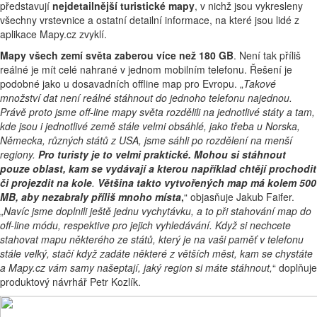
představují
nejdetailnější turistické mapy
, v nichž jsou vykresleny
všechny vrstevnice a ostatní detailní informace, na které jsou lidé z
aplikace Mapy.cz zvyklí.
Mapy všech zemí světa zaberou více než 180 GB
. Není tak příliš
reálné je mít celé nahrané v jednom mobilním telefonu. Řešení je
podobné jako u dosavadních offline map pro Evropu. „
Takové
množství dat není reálné stáhnout do jednoho telefonu najednou.
Právě proto jsme off-line mapy světa rozdělili na jednotlivé státy a tam,
kde jsou i jednotlivé země stále velmi obsáhlé, jako třeba u Norska,
Německa, různých států z USA, jsme sáhli po rozdělení na menší
regiony.
Pro turisty je to velmi praktické. Mohou si stáhnout
pouze oblast, kam se vydávají a kterou například chtějí prochodit
či projezdit na kole
.
Většina takto vytvořených map má kolem 500
MB, aby nezabraly příliš mnoho místa
,
“ objasňuje Jakub Faifer.
„
Navíc jsme doplnili ještě jednu vychytávku, a to při stahování map do
off-line módu, respektive pro jejich vyhledávání. Když si nechcete
stahovat mapu některého ze států, který je na vaši paměť v telefonu
stále velký, stačí když zadáte některé z větších měst, kam se chystáte
a Mapy.cz vám samy našeptají, jaký region si máte stáhnout,
“ doplňuje
produktový návrhář Petr Kozlík.