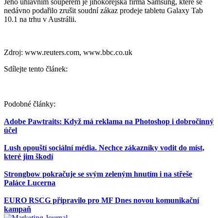
Jeho úhlavním soupeřem je jihokorejská firma Samsung, které se
nedávno podařilo zrušit soudní zákaz prodeje tabletu Galaxy Tab
10.1 na trhu v Austrálii.
Zdroj: www.reuters.com, www.bbc.co.uk
Sdílejte tento článek:
Podobné články:
Adobe Pawtraits: Když má reklama na Photoshop i dobročinný
účel
Lush opouští sociální média. Nechce zákazníky vodit do míst,
které jim škodí
Strongbow pokračuje se svým zeleným hnutím i na střeše
Paláce Lucerna
EURO RSCG připravilo pro MF Dnes novou komunikační
kampaň