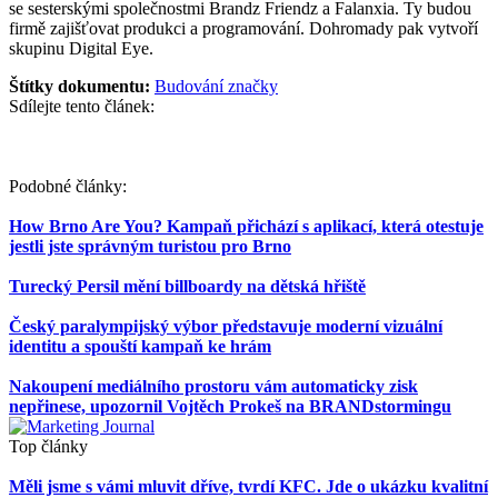
se sesterskými společnostmi Brandz Friendz a Falanxia. Ty budou
firmě zajišťovat produkci a programování. Dohromady pak vytvoří
skupinu Digital Eye.
Štítky dokumentu:
Budování značky
Sdílejte tento článek:
Podobné články:
How Brno Are You? Kampaň přichází s aplikací, která otestuje
jestli jste správným turistou pro Brno
Turecký Persil mění billboardy na dětská hřiště
Český paralympijský výbor představuje moderní vizuální
identitu a spouští kampaň ke hrám
Nakoupení mediálního prostoru vám automaticky zisk
nepřinese, upozornil Vojtěch Prokeš na BRANDstormingu
Top články
Měli jsme s vámi mluvit dříve, tvrdí KFC. Jde o ukázku kvalitní