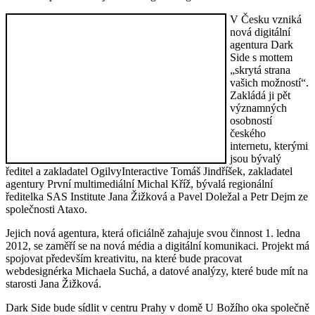
V Česku vzniká
nová digitální
agentura Dark
Side s mottem
„skrytá strana
vašich možností“.
Zakládá ji pět
významných
osobností
českého
internetu, kterými
jsou bývalý
ředitel a zakladatel OgilvyInteractive Tomáš Jindříšek, zakladatel
agentury První multimediální Michal Kříž, bývalá regionální
ředitelka SAS Institute Jana Žižková a Pavel Doležal a Petr Dejm ze
společnosti Ataxo.
Jejich nová agentura, která oficiálně zahajuje svou činnost 1. ledna
2012, se zaměří se na nová média a digitální komunikaci. Projekt má
spojovat především kreativitu, na které bude pracovat
webdesignérka Michaela Suchá, a datové analýzy, které bude mít na
starosti Jana Žižková.
Dark Side bude sídlit v centru Prahy v domě U Božího oka společně