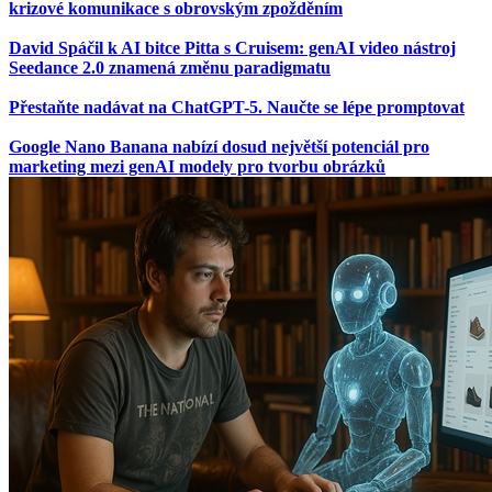
krizové komunikace s obrovským zpožděním
David Spáčil k AI bitce Pitta s Cruisem: genAI video nástroj
Seedance 2.0 znamená změnu paradigmatu
Přestaňte nadávat na ChatGPT-5. Naučte se lépe promptovat
Google Nano Banana nabízí dosud největší potenciál pro
marketing mezi genAI modely pro tvorbu obrázků