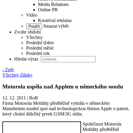
Media Relations
Online PR
Video
Kreativní reklama
Smazat výběr
Zvolte období
Všechny
Poslední týden
Poslední měsíc
Poslední rok
Hledat výraz
‹ Zpět
Všechny články
Motorola uspěla nad Applem u německého soudu
12. 12. 2011
|
BoB
Firma Motorola Mobility předběžně vyhrála v německém
Mannheimu soudní spor nad technologickou firmou Apple o patent,
který chrání důležitý prvek GSM/3G rádia.
Společnost Motorola
Mobility předběžně