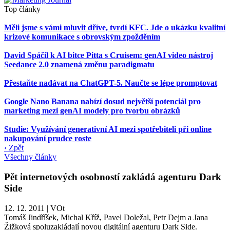
Top články
Měli jsme s vámi mluvit dříve, tvrdí KFC. Jde o ukázku kvalitní
krizové komunikace s obrovským zpožděním
David Spáčil k AI bitce Pitta s Cruisem: genAI video nástroj
Seedance 2.0 znamená změnu paradigmatu
Přestaňte nadávat na ChatGPT-5. Naučte se lépe promptovat
Google Nano Banana nabízí dosud největší potenciál pro
marketing mezi genAI modely pro tvorbu obrázků
Studie: Využívání generativní AI mezi spotřebiteli při online
nakupování prudce roste
‹ Zpět
Všechny články
Pět internetových osobností zakládá agenturu Dark
Side
12. 12. 2011
|
VOt
Tomáš Jindříšek, Michal Kříž, Pavel Doležal, Petr Dejm a Jana
Žižková spoluzakládají novou digitální agenturu Dark Side.