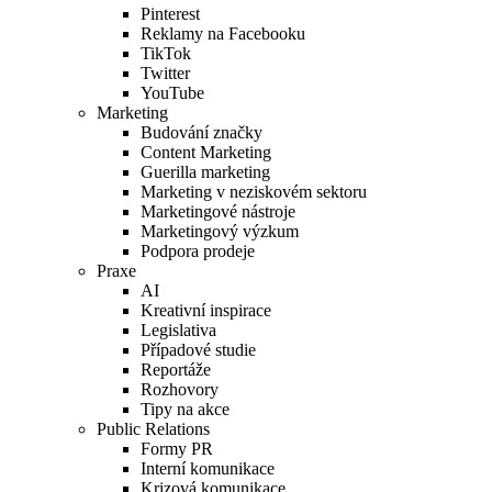
Pinterest
Reklamy na Facebooku
TikTok
Twitter
YouTube
Marketing
Budování značky
Content Marketing
Guerilla marketing
Marketing v neziskovém sektoru
Marketingové nástroje
Marketingový výzkum
Podpora prodeje
Praxe
AI
Kreativní inspirace
Legislativa
Případové studie
Reportáže
Rozhovory
Tipy na akce
Public Relations
Formy PR
Interní komunikace
Krizová komunikace