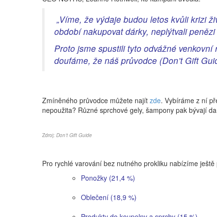
„Víme, že výdaje budou letos kvůli krizi ž
období nakupovat dárky, neplýtvali penězi 
Proto jsme spustili tyto odvážné venkovní
doufáme, že náš průvodce (
Don’t Gift Gu
Zmíněného průvodce můžete najít
zde
. Vybíráme z ní př
nepoužita? Různé sprchové gely, šampony pak bývají 
Zdroj:
Don’t Gift Guide
Pro rychlé varování bez nutného prokliku nabízíme ješ
Ponožky (21,4 %)
Oblečení (18,9 %)
Produkty do koupelny a sprchy (15 %)