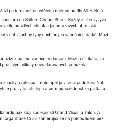
ů. Mezi podarované nechtěným dárkem patřilo 80 % Britů.
anchesteru na Salford Chapel Street. Každý z nich vyzývá
em vedle použitých plínek a jednorázových ubrousků.
cí vidět všechny typy nechtěných vánočních dárků. Mezi
ponožky ideálním vánočním dárkem. Možná si říkáte, že
kl přes čtyři miliony nově darovaných ponožek.
ké značky a řetězce. Tento apel je v srdci podnikání Not
ytuje profily
tohoto typu
a bere odpovědnost za platbu a
oardů pak stojí společnosti Grand Visual a Talon. A
ivní organizace Crisis zaměřující se na pomoc lidem bez