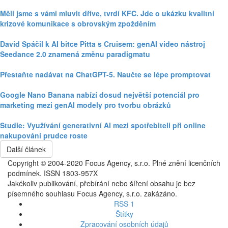
Měli jsme s vámi mluvit dříve, tvrdí KFC. Jde o ukázku kvalitní
krizové komunikace s obrovským zpožděním
David Spáčil k AI bitce Pitta s Cruisem: genAI video nástroj
Seedance 2.0 znamená změnu paradigmatu
Přestaňte nadávat na ChatGPT-5. Naučte se lépe promptovat
Google Nano Banana nabízí dosud největší potenciál pro
marketing mezi genAI modely pro tvorbu obrázků
Studie: Využívání generativní AI mezi spotřebiteli při online
nakupování prudce roste
Další článek
Copyright © 2004-2020 Focus Agency, s.r.o. Plné znění licenčních
podmínek. ISSN 1803-957X
Jakékoliv publikování, přebírání nebo šíření obsahu je bez
písemného souhlasu Focus Agency, s.r.o. zakázáno.
RSS 1
Štítky
Zpracování osobních údajů