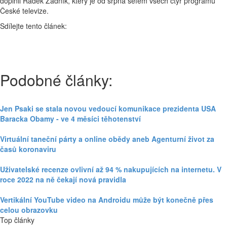
doplnil Radek Žádník, který je od srpna šéfem všech čtyř programů
České televize.
Sdílejte tento článek:
Podobné články:
Jen Psaki se stala novou vedoucí komunikace prezidenta USA
Baracka Obamy - ve 4 měsíci těhotenství
Virtuální taneční párty a online obědy aneb Agenturní život za
časů koronaviru
Uživatelské recenze ovlivní až 94 % nakupujících na internetu. V
roce 2022 na ně čekají nová pravidla
Vertikální YouTube video na Androidu může být konečně přes
celou obrazovku
Top články