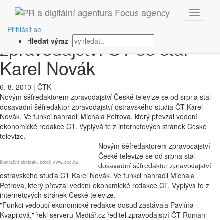
‹ Zpět
Novým šéfredaktorem
Přihlásit se
zpravodajství ČT se stal
Hledat výraz
Karel Novák
6. 8. 2010
|
ČTK
Novým šéfredaktorem zpravodajství České televize se od srpna stal
dosavadní šéfredaktor zpravodajství ostravského studia ČT Karel
Novák. Ve funkci nahradil Michala Petrova, který převzal vedení
ekonomické redakce ČT. Vyplývá to z internetových stránek České
televize.
Novým šéfredaktorem zpravodajství
České televize se od srpna stal
Ilustrační obrázek, zdroj: www.sxc.hu
dosavadní šéfredaktor zpravodajství
ostravského studia ČT Karel Novák. Ve funkci nahradil Michala
Petrova, který převzal vedení ekonomické redakce ČT. Vyplývá to z
internetových stránek České televize.
"Funkci vedoucí ekonomické redakce dosud zastávala Pavlína
Kvapilová," řekl serveru Mediář.cz ředitel zpravodajství ČT Roman