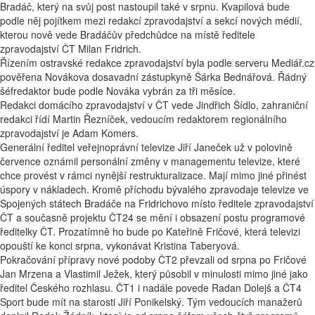
Bradáč, který na svůj post nastoupil také v srpnu. Kvapilová bude
podle něj pojítkem mezi redakcí zpravodajství a sekcí nových médií,
kterou nově vede Bradáčův předchůdce na místě ředitele
zpravodajství ČT Milan Fridrich.
Řízením ostravské redakce zpravodajství byla podle serveru Mediář.cz
pověřena Novákova dosavadní zástupkyně Šárka Bednářová. Řádný
šéfredaktor bude podle Nováka vybrán za tři měsíce.
Redakci domácího zpravodajství v ČT vede Jindřich Šídlo, zahraniční
redakci řídí Martin Řezníček, vedoucím redaktorem regionálního
zpravodajství je Adam Komers.
Generální ředitel veřejnoprávní televize Jiří Janeček už v polovině
července oznámil personální změny v managementu televize, které
chce provést v rámci nynější restrukturalizace. Mají mimo jiné přinést
úspory v nákladech. Kromě příchodu bývalého zpravodaje televize ve
Spojených státech Bradáče na Fridrichovo místo ředitele zpravodajství
ČT a současně projektu ČT24 se mění i obsazení postu programové
ředitelky ČT. Prozatímně ho bude po Kateřině Fričové, která televizi
opouští ke konci srpna, vykonávat Kristina Taberyová.
Pokračování přípravy nové podoby ČT2 převzali od srpna po Fričové
Jan Mrzena a Vlastimil Ježek, který působil v minulosti mimo jiné jako
ředitel Českého rozhlasu. ČT1 i nadále povede Radan Dolejš a ČT4
Sport bude mít na starosti Jiří Ponikelský. Tým vedoucích manažerů