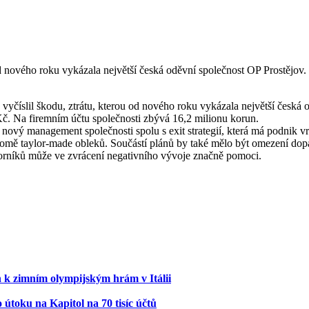
 od nového roku vykázala největší česká oděvní společnost OP Prostějo
vyčíslil škodu, ztrátu, kterou od nového roku vykázala největší česká
č. Na firemním účtu společnosti zbývá 16,2 milionu korun.
nový management společnosti spolu s exit strategií, která má podnik vr
omě taylor-made obleků. Součástí plánů by také mělo být omezení dop
dborníků může ve zvrácení negativního vývoje značně pomoci.
k zimním olympijským hrám v Itálii
útoku na Kapitol na 70 tisíc účtů