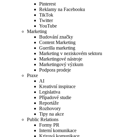
Pinterest
Reklamy na Facebooku
TikTok
Twitter
YouTube
Marketing
Budování značky
Content Marketing
Guerilla marketing
Marketing v neziskovém sektoru
Marketingové nástroje
Marketingový výzkum
Podpora prodeje
Praxe
AI
Kreativní inspirace
Legislativa
Případové studie
Reportáže
Rozhovory
Tipy na akce
Public Relations
Formy PR
Interní komunikace
Krizová komunikace