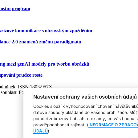
rnostní program
ní krizové komunikace s obrovským zpožděním
Seedance 2.0 znamená změnu paradigmatu
ting mezi genAI modely pro tvorbu obrázků
kupování prudce roste
 podmínek. ISSN 1803-957X
 souhlasu Focus Agency, s.r.o. zakázáno.
Nastavení ochrany vašich osobních údajů
Cookies slouží k vyhodnocování chování návštěvník
datové soubory ukládané do vašeho prohlížeče. Můž
pomocí zobrazovat obsah a reklamy, co vás budou s 
pravděpodobností zajímat. (
INFORMACE O ZPRACO
ÚDAJŮ
).