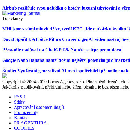
Airbnb rozšiřuje svou nabídku o hotely, luxusní ubytování a vě
Top články
Měli jsme s vámi mluvit dříve, tvrdí KFC. Jde o ukázku kvalit
David Spáčil k AI bitce Pitta s Cruisem: genAI video nástroj 
Přestaňte nadávat na ChatGPT-5. Naučte se lépe promptovat
Google Nano Banana nabízí dosud největší potenciál pro marke
Studie: Využívání generativní AI mezi spotřebiteli při online na
Copyright © 2004-2020 Focus Agency, s.r.o. Plné znění licenčních
Jakékoliv publikování, přebírání nebo šíření obsahu je bez písemného
RSS 1
Štítky
Zpracování osobních údajů
Pro inzerenty
Kontakt
PR AGENTURA
COOKIES