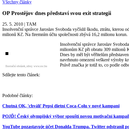
Všechny články
OP Prostějov dnes představí svou exit strategii
25. 5. 2010
|
TAM
Insolvenční správce Jaroslav Svoboda vyčíslil škodu, ztrátu, kterou
milionů Kč. Na firemním účtu společnosti zbývá 16,2 milionu korun.
Insolvenční správce Jaroslav Svoboda 
milionům Kč při obratu 309 milionů K
Dnes by měl být věřitelům představen 
navrhnuto omezení veškeré výroby kr
Právě značka je totiž to, co podle o
Ilustrační obrázek, zdroj: www.sxc.hu
Sdílejte tento článek:
Podobné články:
Chutná OK, 'chválí' Pepsi dietní Coca-Colu v nové kampani
POJĎ! Český olympijský výbor spouští novou motivační kampaň 
YouTube pozastavuje účet Donalda Trumpa. Twitter odstranil po 