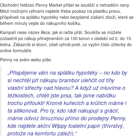
Obchodní řetězec Penny Market přišel se soutěží o netradiční ceny.
Mezi možnými výhrami najdete třeba poukaz na plastiku prsou,
příspěvek na splátku hypotéky nebo bezplatné získání zboží, které se
během minuty vejde do nákupního košíku.
Kampaň nese název Akce, jak si račte přát. Soutěže se můžete
zúčastnit po nákup přinejmenším za 100 korun v období od 2. do 15.
ledna. Zákazník si dozví, zdali vyhrál poté, co vyplní číslo účtenky do
online formuláře.
Penny na svém webu píše:
„Přispějeme vám na splátku hypotéky – no kdo by
si nechtěl při nákupu brambor ulehčit od tíhy
vlastní střechy nad hlavou? A když už mluvíme o
těžkostech, chtěli jste prsa, tak jsme nabídku
trochu přifoukli! Kromě kuřecích a krůtích máme i
ta silikonová. Pro ty, kdo rádi nakupují s grácií,
máme odvoz limuzínou přímo do prodejny Penny,
kde najdete akční Wippy toaletní papír (třívrstvý,
protože na komfortu záleží).“