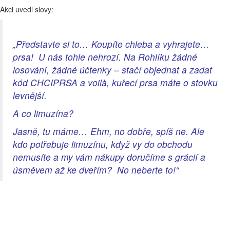
Akci uvedl slovy:
„Představte si to… Koupíte chleba a vyhrajete…
prsa! U nás tohle nehrozí. Na Rohlíku žádné
losování, žádné účtenky – stačí objednat a zadat
kód CHCIPRSA a voilà, kuřecí prsa máte o stovku
levnější.
A co limuzína?
Jasně, tu máme… Ehm, no dobře, spíš ne. Ale
kdo potřebuje limuzínu, když vy do obchodu
nemusíte a my vám nákupy doručíme s grácií a
úsměvem až ke dveřím? No neberte to!“