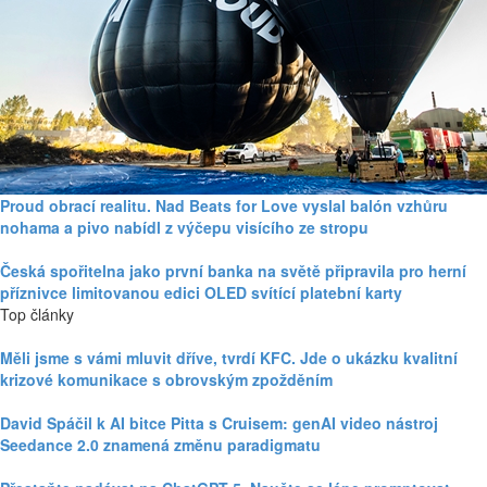
Proud obrací realitu. Nad Beats for Love vyslal balón vzhůru
nohama a pivo nabídl z výčepu visícího ze stropu
Česká spořitelna jako první banka na světě připravila pro herní
příznivce limitovanou edici OLED svítící platební karty
Top články
Měli jsme s vámi mluvit dříve, tvrdí KFC. Jde o ukázku kvalitní
krizové komunikace s obrovským zpožděním
David Spáčil k AI bitce Pitta s Cruisem: genAI video nástroj
Seedance 2.0 znamená změnu paradigmatu