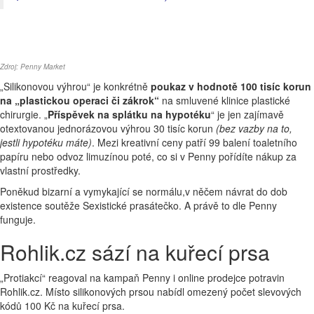
Zdroj: Penny Market
„Silikonovou výhrou“ je konkrétně
poukaz v hodnotě 100 tisíc korun
na „plastickou operaci či zákrok“
na smluvené klinice plastické
chirurgie. „
Příspěvek na splátku na hypotéku
“ je jen zajímavě
otextovanou jednorázovou výhrou 30 tisíc korun
(bez vazby na to,
jestli hypotéku máte)
. Mezi kreativní ceny patří 99 balení toaletního
papíru nebo odvoz limuzínou poté, co si v Penny pořídíte nákup za
vlastní prostředky.
Poněkud bizarní a vymykající se normálu,v něčem návrat do dob
existence soutěže Sexistické prasátečko. A právě to dle Penny
funguje.
Rohlik.cz sází na kuřecí prsa
„Protiakcí“ reagoval na kampaň Penny i online prodejce potravin
Rohlik.cz. Místo silikonových prsou nabídl omezený počet slevových
kódů 100 Kč na kuřecí prsa.