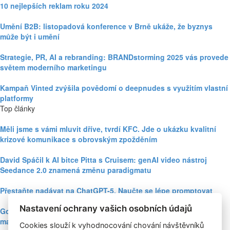
10 nejlepších reklam roku 2024
Umění B2B: listopadová konference v Brně ukáže, že byznys
může být i umění
Strategie, PR, AI a rebranding: BRANDstorming 2025 vás provede
světem moderního marketingu
Kampaň Vinted zvýšila povědomí o deepnudes s využitím vlastní
platformy
Top články
Měli jsme s vámi mluvit dříve, tvrdí KFC. Jde o ukázku kvalitní
krizové komunikace s obrovským zpožděním
David Spáčil k AI bitce Pitta s Cruisem: genAI video nástroj
Seedance 2.0 znamená změnu paradigmatu
Přestaňte nadávat na ChatGPT-5. Naučte se lépe promptovat
Nastavení ochrany vašich osobních údajů
Google Nano Banana nabízí dosud největší potenciál pro
marketing mezi genAI modely pro tvorbu obrázků
Cookies slouží k vyhodnocování chování návštěvníků