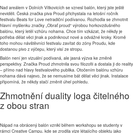
Nad areálem v Dolních Vítkovicích se vznesl balón, který jste ještě
neviděli. Česká značka piva Proud přichystala na letošní ročník
festivalu Beats for Love netradiční podívanou. Rozhodla se zhmotnit
hlavní myšlenku značky „Obrať proud“ výrobou horkovzdušného
balónu, který letěl vzhůru nohama. Chce tím vzkázat, že někdy je
potřeba dělat věci jinak a podniknout nové a odvážné kroky. Kromě
toho mohou návštěvníci festivalu zavítat do zóny Proudu, kde
dostanou pivo z výčepu, který visí ze stropu.
Balón není jen vizuální podívaná, ale jasná výzva ke změně
perspektivy. Značka Proud zhmotnila svou filozofii a dostala ji do reality
– přímo nad hlavy festivalového publika. Otočením balónu vzhůru
nohama dává najevo, že se nemusíme bát dělat věci jinak. Instalace
připomíná, že někdy stačí změnit úhel pohledu.
Zhmotnění duality loga čitelného
z obou stran
Nápad na obrácený balón vznikl během workshopu se studenty v
rámci Creative Campu, kde se zrodila vize létajícího objektu jako