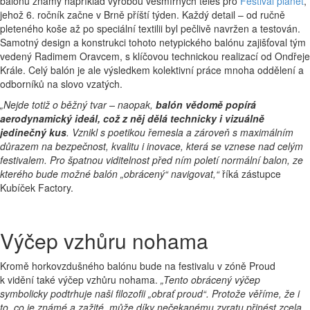
balónů známý například výrobou vesmírných těles pro
Festival planet
,
jehož 6. ročník začne v Brně příští týden. Každý detail – od ručně
pleteného koše až po speciální textilii byl pečlivě navržen a testován.
Samotný design a konstrukci tohoto netypického balónu zajišťoval tým
vedený Radimem Oravcem, s klíčovou technickou realizací od Ondřeje
Krále. Celý balón je ale výsledkem kolektivní práce mnoha oddělení a
odborníků na slovo vzatých.
„Nejde totiž o běžný tvar – naopak,
balón vědomě popírá
aerodynamický ideál, což z něj dělá technicky i vizuálně
jedinečný kus
. Vznikl s poetikou řemesla a zároveň s maximálním
důrazem na bezpečnost, kvalitu i inovace, která se vznese nad celým
festivalem. Pro špatnou viditelnost před ním poletí normální balon, ze
kterého bude možné balón „obrácený“ navigovat,“
říká zástupce
Kubíček Factory.
Výčep vzhůru nohama
Kromě horkovzdušného balónu bude na festivalu v zóně Proud
k vidění také výčep vzhůru nohama.
„
Tento obrácený výčep
symbolicky podtrhuje naši filozofii „obrať proud“. Protože věříme, že i
to, co je známé a zažité, může díky nečekanému zvratu přinést zcela