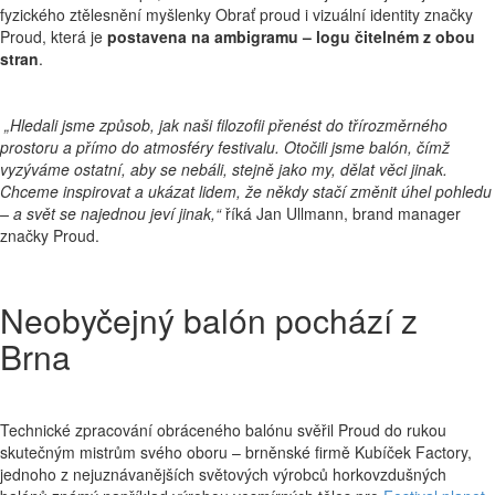
fyzického ztělesnění myšlenky Obrať proud i vizuální identity značky
Proud, která je
postavena na ambigramu – logu čitelném z obou
stran
.
„Hledali jsme způsob, jak naši filozofii přenést do třírozměrného
prostoru a přímo do atmosféry festivalu. Otočili jsme balón, čímž
vyzýváme ostatní, aby se nebáli, stejně jako my, dělat věci jinak.
Chceme inspirovat a ukázat lidem, že někdy stačí změnit úhel pohledu
– a svět se najednou jeví jinak,“
říká Jan Ullmann, brand manager
značky Proud.
Neobyčejný balón pochází z
Brna
Technické zpracování obráceného balónu svěřil Proud do rukou
skutečným mistrům svého oboru – brněnské firmě Kubíček Factory,
jednoho z nejuznávanějších světových výrobců horkovzdušných