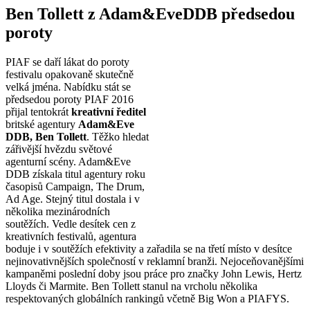
Ben Tollett z Adam&EveDDB předsedou
poroty
PIAF se daří lákat do poroty
festivalu opakovaně skutečně
velká jména. Nabídku stát se
předsedou poroty PIAF 2016
přijal tentokrát
kreativní ředitel
britské agentury
Adam&Eve
DDB, Ben Tollett
. Těžko hledat
zářivější hvězdu světové
agenturní scény. Adam&Eve
DDB získala titul agentury roku
časopisů Campaign, The Drum,
Ad Age. Stejný titul dostala i v
několika mezinárodních
soutěžích. Vedle desítek cen z
kreativních festivalů, agentura
boduje i v soutěžích efektivity a zařadila se na třetí místo v desítce
nejinovativnějších společností v reklamní branži. Nejoceňovanějšími
kampaněmi poslední doby jsou práce pro značky John Lewis, Hertz
Lloyds či Marmite. Ben Tollett stanul na vrcholu několika
respektovaných globálních rankingů včetně Big Won a PIAFYS.