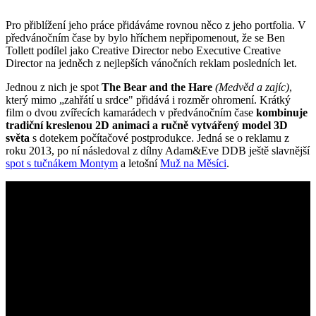
Pro přiblížení jeho práce přidáváme rovnou něco z jeho portfolia. V
předvánočním čase by bylo hříchem nepřipomenout, že se Ben
Tollett podílel jako Creative Director nebo Executive Creative
Director na jedněch z nejlepších vánočních reklam posledních let.
Jednou z nich je spot
The Bear and the Hare
(Medvěd a zajíc)
,
který mimo „zahřátí u srdce" přidává i rozměr ohromení. Krátký
film o dvou zvířecích kamarádech v předvánočním čase
kombinuje
tradiční kreslenou 2D animaci a ručně vytvářený model 3D
světa
s dotekem počítačové postprodukce. Jedná se o reklamu z
roku 2013, po ní následoval z dílny Adam&Eve DDB ještě slavnější
spot s tučnákem Montym
a letošní
Muž na Měsíci
.