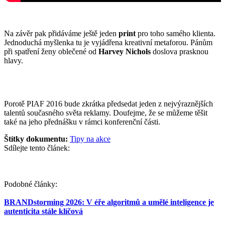
Na závěr pak přidáváme ještě jeden
print
pro toho samého klienta.
Jednoduchá myšlenka tu je vyjádřena kreativní metaforou. Pánům
při spatření ženy oblečené od
Harvey Nichols
doslova prasknou
hlavy.
Porotě PIAF 2016 bude zkrátka předsedat jeden z nejvýraznějších
talentů současného světa reklamy. Doufejme, že se můžeme těšit
také na jeho přednášku v rámci konferenční části.
Štítky dokumentu:
Tipy na akce
Sdílejte tento článek:
Podobné články:
BRANDstorming 2026: V éře algoritmů a umělé inteligence je
autenticita stále klíčová