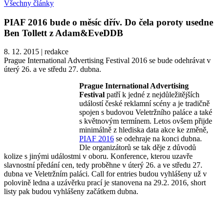
Všechny články
PIAF 2016 bude o měsíc dřív. Do čela poroty usedne
Ben Tollett z Adam&EveDDB
8. 12. 2015
|
redakce
Prague International Advertising Festival 2016 se bude odehrávat v
úterý 26. a ve středu 27. dubna.
Prague International Advertising
Festival
patří k jedné z nejdůležitějších
událostí české reklamní scény a je tradičně
spojen s budovou Veletržního paláce a také
s květnovým termínem. Letos ovšem přijde
minimálně z hlediska data akce ke změně,
PIAF 2016
se odehraje na konci dubna.
Dle organizátorů se tak děje z důvodů
kolize s jinými událostmi v oboru. Konference, kterou uzavře
slavnostní předání cen, tedy proběhne v úterý 26. a ve středu 27.
dubna ve Veletržním paláci. Call for entries budou vyhlášeny už v
polovině ledna a uzávěrku prací je stanovena na 29.2. 2016, short
listy pak budou vyhlášeny začátkem dubna.