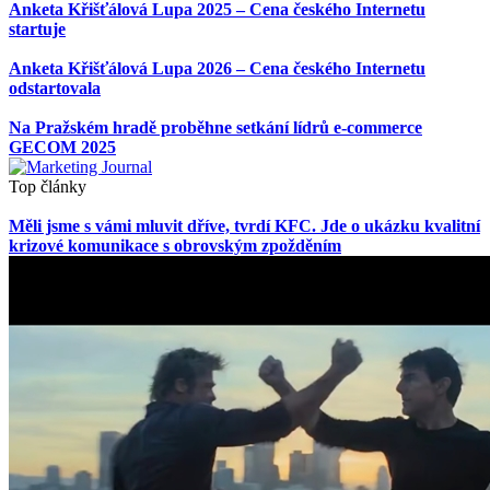
Anketa Křišťálová Lupa 2025 – Cena českého Internetu
startuje
Anketa Křišťálová Lupa 2026 – Cena českého Internetu
odstartovala
Na Pražském hradě proběhne setkání lídrů e-commerce
GECOM 2025
Top články
Měli jsme s vámi mluvit dříve, tvrdí KFC. Jde o ukázku kvalitní
krizové komunikace s obrovským zpožděním