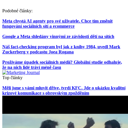
Podobné články:
Meta chystá AI agenty pro své uživatele. Chce tím změnit
fungování sociálních sítí a ecommerce
Google a Meta shledány vinnými ze závislosti dětí na sítích
Náš fact-checking program byl jak z knihy 1984, uvedl Mark
Zuckerberg v podcastu Joea Rogana
Prožíváme úpadek sociálních médií? Globální studie odhaluje,
že na nich lidé tráví méně času
Top články
Měli jsme s vámi mluvit dříve, tvrdí KFC. Jde o ukázku kvalitní
krizové komunikace s obrovským zpožděním