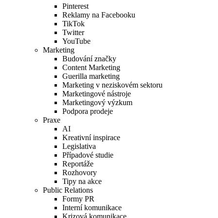
Pinterest
Reklamy na Facebooku
TikTok
Twitter
YouTube
Marketing
Budování značky
Content Marketing
Guerilla marketing
Marketing v neziskovém sektoru
Marketingové nástroje
Marketingový výzkum
Podpora prodeje
Praxe
AI
Kreativní inspirace
Legislativa
Případové studie
Reportáže
Rozhovory
Tipy na akce
Public Relations
Formy PR
Interní komunikace
Krizová komunikace