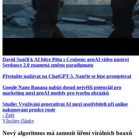
David Spáčil k AI bitce Pitta s Cruisem: genAI video nástroj
Seedance 2.0 znamená změnu paradigmatu
Přestaňte nadávat na ChatGPT-5. Naučte se lépe promptovat
Google Nano Banana nabízí dosud největší potenciál pro
marketing mezi genAI modely pro tvorbu obrázků
Studie: Využívání generativní AI mezi spotřebiteli při online
nakupování prudce roste
‹ Zpět
Všechny články
Nový algoritmus má zamezit šíření virálních hoaxů