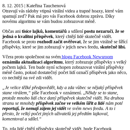
8. 12. 2015
|
Kateřina Tauchenová
Otravují vás rádoby vtipná virální videa a trapné hoaxy, které vám
spamují zeď? Pak má pro vás Facebook dobrou zprávu. Díky
novému algoritmu se vám budou zobrazovat méně.
Občas ani
tisíce lajků, komentářů
a sdílení
postu nezaručí
,
že se
jedná o kvalitní příspěvek
, který chtějí lidé skutečně vidět.
Facebook se proto
rozhodl začít ověřovat
, že se jim virálně se šířící
příspěvky, které se jim zobrazují v jejich news feedu,
skutečně líbí.
Včera proto společnost na svém
blogu Facebook Newsroom
oznámila aktualizaci algoritmu
, který zobrazuje příspěvky s velký
počtem lajků. Ten bude nyní schopen zobrazovat virální příspěvky
méně často, pokud dostatečný počet lidí označí příspěvek jako něco,
co nechtějí na své zdi vidět.
„Je velice těžké předpovědět, kdy a zda vůbec se nějaký příspěvek
stane virálem,“
píše Facebook v oznámení. „
Někdy se to stane,
protože mnoho lidí chce daný příspěvek skutečně vidět. Na druhou
stranu se mnohdy
příspěvek
začne ve velkém šířit
a lidé
nám poté
reportují, že
nemají zájem jej vidět
ve svém news feedu. A to i
přesto, že velký počet jiných uživatelů jej předtím lajkoval,
komentoval a sdílel.“
To, zda lidé chtějí příspěvky skutečně vidět, bude Facebook