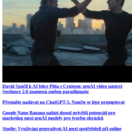
David Spáčil k AI bitce Pitta s Cruisem: genAI video nástroj
Seedance 2.0 znamená změnu paradigmatu
Přestaňte nadávat na ChatGPT-5. Naučte se lépe promptovat
Google Nano Banana nabízí dosud největší potenciál pro
marketing mezi genAI modely pro tvorbu obrázků
Studie: Využívání generativní AI mezi spotřebiteli při online