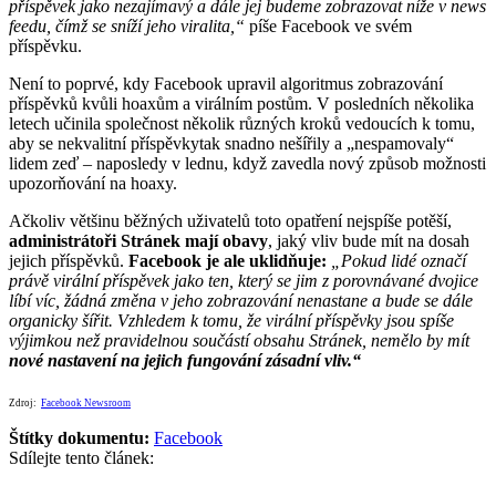
příspěvek jako nezajímavý a dále jej budeme zobrazovat níže v news
feedu, čímž se sníží jeho viralita,“
píše Facebook ve svém
příspěvku.
Není to poprvé, kdy Facebook upravil algoritmus zobrazování
příspěvků kvůli hoaxům a virálním postům. V posledních několika
letech učinila společnost několik různých kroků vedoucích k tomu,
aby se nekvalitní příspěvkytak snadno nešířily a „nespamovaly“
lidem zeď – naposledy v lednu, když zavedla nový způsob možnosti
upozorňování na hoaxy.
Ačkoliv většinu běžných uživatelů toto opatření nejspíše potěší,
administrátoři Stránek mají obavy
, jaký vliv bude mít na dosah
jejich příspěvků.
Facebook je ale uklidňuje:
„Pokud lidé označí
právě virální příspěvek jako ten, který se jim z porovnávané dvojice
líbí víc, žádná změna v jeho zobrazování nenastane a bude se dále
organicky šířit. Vzhledem k tomu, že virální příspěvky jsou spíše
výjimkou než pravidelnou součástí obsahu Stránek, nemělo by mít
nové nastavení na jejich fungování zásadní vliv.“
Zdroj:
Facebook Newsroom
Štítky dokumentu:
Facebook
Sdílejte tento článek: