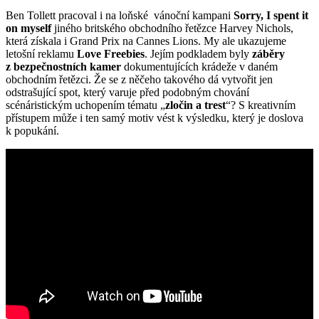
Ben Tollett pracoval i na loňské vánoční kampani
Sorry, I spent it
on myself
jiného britského obchodního řetězce Harvey Nichols,
která získala i Grand Prix na Cannes Lions. My ale ukazujeme
letošní reklamu
Love Freebies
. Jejím podkladem byly
záběry
z bezpečnostních kamer
dokumentujících krádeže v daném
obchodním řetězci. Že se z něčeho takového dá vytvořit jen
odstrašující spot, který varuje před podobným chování
scénáristickým uchopením tématu „
zločin a trest
“? S kreativním
přístupem může i ten samý motiv vést k výsledku, který je doslova
k popukání.