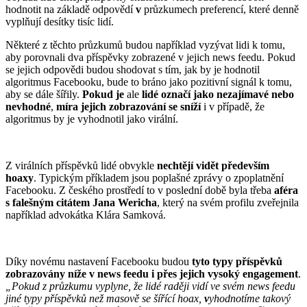
hodnotit na základě odpovědí
v
průzkumech preferencí, které denně
vyplňují desítky tisíc lidí.
Některé z těchto průzkumů budou například vyzývat lidi k tomu,
aby porovnali dva příspěvky zobrazené v jejich news feedu. Pokud
se jejich odpovědi budou shodovat s tím, jak by je hodnotil
algoritmus Facebooku, bude to bráno jako pozitivní signál k tomu,
aby se dále šířily.
Pokud je
ale
lidé označí jako
nezajímavé nebo
nevhodné
,
míra jejich
zobrazování se sníží
i v případě, že
algoritmus by je vyhodnotil jako virální.
Z virálních příspěvků lidé obvykle
nechtějí vidět především
hoaxy
. Typickým příkladem jsou poplašné zprávy o zpoplatnění
Facebooku. Z českého prostředí to v poslední době byla třeba
aféra
s falešným citátem Jana Wericha
, který na svém profilu zveřejnila
například advokátka Klára Samková.
Díky novému nastavení Facebooku budou
tyto typy příspěvků
zobrazovány níže v news feedu i přes jejich vysoký engagement
.
„Pokud z průzkumu vyplyne, že lidé raději vidí ve svém news feedu
jiné typy příspěvků než masově se šířící hoax,
v
yhodnotíme takový