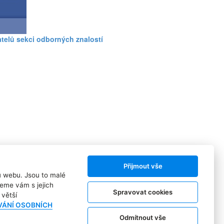
atelů sekci odborných znalostí
Přijmout vše
ů webu. Jsou to malé
eme vám s jejich
Spravovat cookies
větší
VÁNÍ OSOBNÍCH
Odmítnout vše
ního jmenovanéo zhruba v roce 2015. Důvodem má být