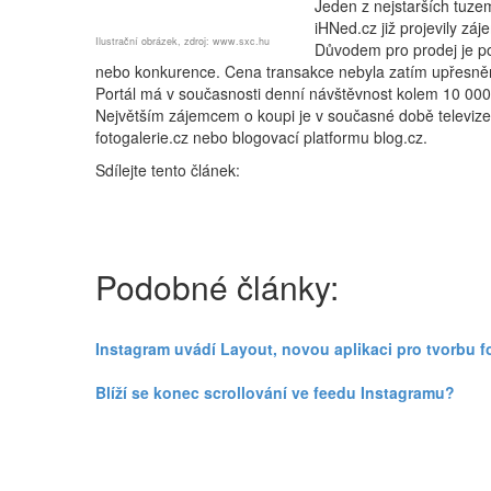
Jeden z nejstarších tuze
iHNed.cz již projevily záje
Ilustrační obrázek, zdroj: www.sxc.hu
Důvodem pro prodej je po
nebo konkurence. Cena transakce nebyla zatím upřesně
Portál má v současnosti denní návštěvnost kolem 10 000
Největším zájemcem o koupi je v současné době televize N
fotogalerie.cz nebo blogovací platformu blog.cz.
Sdílejte tento článek:
Podobné články:
Instagram uvádí Layout, novou aplikaci pro tvorbu f
Blíží se konec scrollování ve feedu Instagramu?