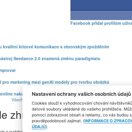
Facebook přidal profilům uživ
zku kvalitní krizové komunikace s obrovským zpožděním
eo nástroj Seedance 2.0 znamená změnu paradigmatu
omptovat
l pro marketing mezi genAI modely pro tvorbu obrázků
ři online nakupování prudce roste
Nastavení ochrany vašich osobních údajů
Všechny články
Cookies slouží k vyhodnocování chování návštěvník
le zhruba v roce 2015
datové soubory ukládané do vašeho prohlížeče. Můž
pomocí zobrazovat obsah a reklamy, co vás budou s 
pravděpodobností zajímat. (
INFORMACE O ZPRACO
ÚDAJŮ
).
web z mobilních zařízení a osobních počítačů obrátí ve prospěch prv