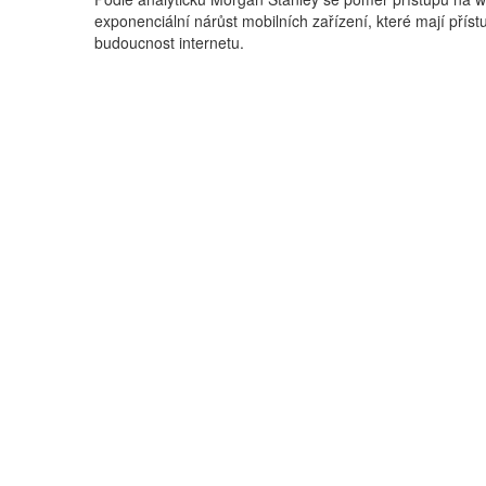
exponenciální nárůst mobilních zařízení, které mají přístup
budoucnost internetu.
Podle analyticků Morgan 
roce 2015. Důvodem má být
Ilustrační obrázek, zdroj: www.sxc.hu
své studie nejdůležitějšíc
Na vývoji se také podepíše rychlejší celosvětová penet
pak kolem 46%. Jasným lídrem se svými 96 % zůstává J
Co dále ze studie vyplývá? Například fakt, že 48 % všech
Palm, kteří jsou na ústupu. Sociální sítě se přesouvají 
Štítky dokumentu:
Marketingový výzkum
Mobilní aplika
Sdílejte tento článek:
Podobné články:
Studie: TV připojenou k internetu má už 57 % televi
dominuje sledování lineárního vysílání