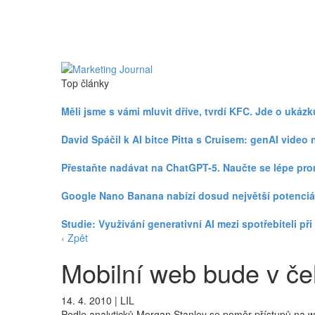
Top články
Měli jsme s vámi mluvit dříve, tvrdí KFC. Jde o uká
David Spáčil k AI bitce Pitta s Cruisem: genAI vid
Přestaňte nadávat na ChatGPT-5. Naučte se lépe pr
Google Nano Banana nabízí dosud největší potenciá
Studie: Využívání generativní AI mezi spotřebiteli p
‹ Zpět
Mobilní web bude v če
14. 4. 2010
|
LIL
Podle analyticků Morgan Stanley se poměr přístupů na 