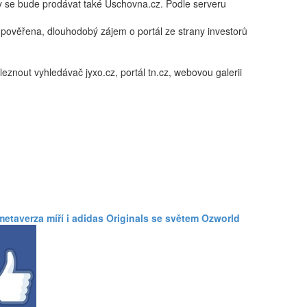
ly se bude prodávat také Úschovna.cz. Podle serveru
 pověřena, dlouhodobý zájem o portál ze strany investorů
eznout vyhledávač jyxo.cz, portál tn.cz, webovou galerii
metaverza míří i adidas Originals se světem Ozworld