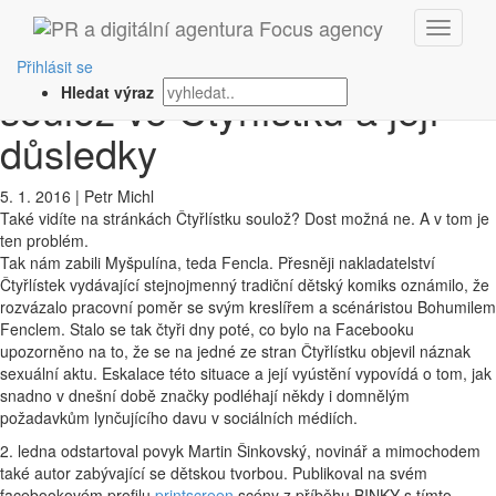
‹ Zpět
PR skandál Aneb domnělá
Přihlásit se
soulož ve Čtyřlístku a její
Hledat výraz
důsledky
5. 1. 2016
|
Petr Michl
Také vidíte na stránkách Čtyřlístku soulož? Dost možná ne. A v tom je
ten problém.
Tak nám zabili Myšpulína, teda Fencla. Přesněji nakladatelství
Čtyřlístek vydávající stejnojmenný tradiční dětský komiks oznámilo, že
rozvázalo pracovní poměr se svým kreslířem a scénáristou Bohumilem
Fenclem. Stalo se tak čtyři dny poté, co bylo na Facebooku
upozorněno na to, že se na jedné ze stran Čtyřlístku objevil náznak
sexuální aktu. Eskalace této situace a její vyústění vypovídá o tom, jak
snadno v dnešní době značky podléhají někdy i domnělým
požadavkům lynčujícího davu v sociálních médiích.
2. ledna odstartoval povyk Martin Šinkovský, novinář a mimochodem
také autor zabývající se dětskou tvorbou. Publikoval na svém
facebookovém profilu
printscreen
scény z příběhu BINKY s tímto