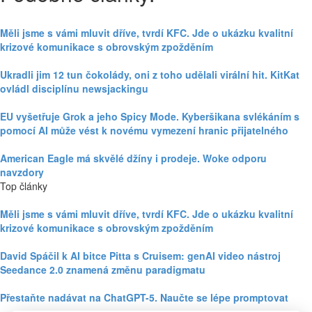
Měli jsme s vámi mluvit dříve, tvrdí KFC. Jde o ukázku kvalitní
krizové komunikace s obrovským zpožděním
Ukradli jim 12 tun čokolády, oni z toho udělali virální hit. KitKat
ovládl disciplínu newsjackingu
EU vyšetřuje Grok a jeho Spicy Mode. Kyberšikana svlékáním s
pomocí AI může vést k novému vymezení hranic přijatelného
American Eagle má skvělé džíny i prodeje. Woke odporu
navzdory
Top články
Měli jsme s vámi mluvit dříve, tvrdí KFC. Jde o ukázku kvalitní
krizové komunikace s obrovským zpožděním
David Spáčil k AI bitce Pitta s Cruisem: genAI video nástroj
Seedance 2.0 znamená změnu paradigmatu
Přestaňte nadávat na ChatGPT-5. Naučte se lépe promptovat