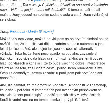
komentářem:
„
Tak si listuju Čtyřlístkem (dvojčíslo 589-590) z letošního
roku... Vidím to jen já, nebo i někdo další?"
K tomu označil detail
muže a ženy jedoucí na zadním sedadle auta a starší ženu vyklánějící
se z okna.
Zdroj:
Facebook / Martin Šinkovský
Možná to v tom vidíte, možná ne. Já jsem se po prvním hledání pouze
rozčílil s tím, že identifikovat děj na zadním sedadle automobilu jako
felaci je sice možné, ale stejně tak jsou k dispozici i alternativní
výklady. Třeba to, že ženě něco spadlo na podlahu, zavazuje si
tkaničku, nebo sice dala hlavu svému muži na klín, ale ten ji pouze
hladí po vlasech a konejší ji, že to bude všechno dobré. Interpretace
záleží asi na tom, zdali vídáte častěji porno, nebo romantické filmy.
Scénu s domnělým „sexem zezadu" u paní jsem pak první den ani
nepostřehl.
Ano, lze namítat, že mé omezené kognitivní schopnosti neznamenají,
že je vše v pořádku. V komentářích pod uvedeným příspěvkem se
objevila tvrzení poukazující na další sprosťárničky v jiných číslech.
Korál či vodní rostlina na tomto snímku je prý příliš falická.