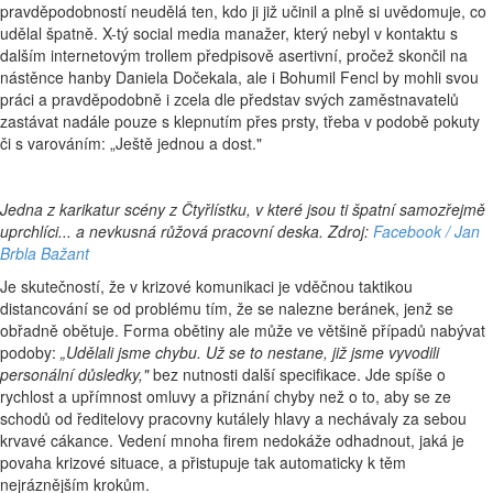
pravděpodobností neudělá ten, kdo ji již učinil a plně si uvědomuje, co
udělal špatně. X-tý social media manažer, který nebyl v kontaktu s
dalším internetovým trollem předpisově asertivní, pročež skončil na
nástěnce hanby Daniela Dočekala, ale i Bohumil Fencl by mohli svou
práci a pravděpodobně i zcela dle představ svých zaměstnavatelů
zastávat nadále pouze s klepnutím přes prsty, třeba v podobě pokuty
či s varováním: „Ještě jednou a dost."
Jedna z karikatur scény z Čtyřlístku, v které jsou ti špatní samozřejmě
uprchlíci... a nevkusná růžová pracovní deska. Zdroj:
Facebook / Jan
Brbla Bažant
Je skutečností, že v krizové komunikaci je vděčnou taktikou
distancování se od problému tím, že se nalezne beránek, jenž se
obřadně obětuje. Forma obětiny ale může ve většině případů nabývat
podoby:
„
Udělali jsme chybu. Už se to nestane, již jsme vyvodili
personální důsledky,"
bez nutnosti další specifikace. Jde spíše o
rychlost a upřímnost omluvy a přiznání chyby než o to, aby se ze
schodů od ředitelovy pracovny kutálely hlavy a nechávaly za sebou
krvavé cákance. Vedení mnoha firem nedokáže odhadnout, jaká je
povaha krizové situace, a přistupuje tak automaticky k těm
nejráznějším krokům.