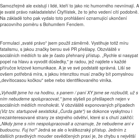
Samozřejmě ale existují i lidé, kteří to jako nic humorného nevnímají. A
je svaté právo nakladatelství Čtyřlístek, že to jeho vedení cítí podobně.
Na základě toho pak vydalo toto prohlášení oznamující ukončení
pracovního poměru s Bohumilem Fenclem.
Formulaci „svaté právo" jsem použil záměrně. Vystihuje totiž míru
fatalismu, s jakou značky berou své PR přešlapy. Obzvláště v
sociálních médiích to ale je často přehnaný přístup. „Rychle si nasypat
popel na hlavu a vyvodit důsledky," je radou, jež najdete v každé
příručce krizové komunikace. A je ve své podstatě správná. Liší se
ovšem potřebná míra, s jakou intenzitou musí značky bít pomyslnou
„devítiocasou kočkou" sebe nebo identifikovaného viníka.
„
Vyhodili jsme ho na hodinu, s panem / paní XY jsme se rozloučili, už s
ním nebudeme spolupracovat,"
jsme slyšeli po přešlapech nejen v
sociálních médiích mnohokrát. V obzvláště exponovaných případech
(Viz tzv. startupově sexistická
„
Čurda gate")
se dokonce vyskytnou i
nezainteresované strany ze stejného odvětví, které si s chutí zakřičí:
„
Nikdy jsme s ním nespolupracovali a oznamuje, že nebudeme ani v
budoucnu. Fuj ho!"
Jedná se ale o krátkozraký přístup. Jedním z
dalších pravdivých mouder osvědčených praxí je, že chybu s největší