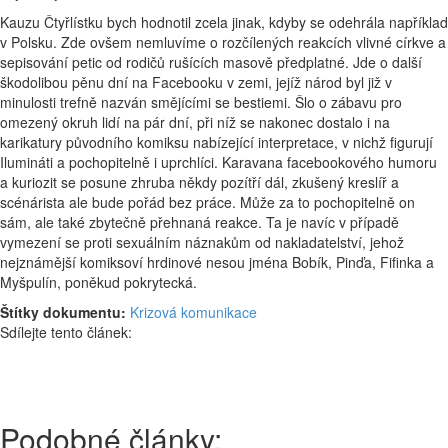
Kauzu Čtyřlístku bych hodnotil zcela jinak, kdyby se odehrála například
v Polsku. Zde ovšem nemluvíme o rozčílených reakcích vlivné církve a
sepisování petic od rodičů rušících masově předplatné. Jde o další
škodolibou pěnu dní na Facebooku v zemi, jejíž národ byl již v
minulosti trefně nazván smějícími se bestiemi. Šlo o zábavu pro
omezený okruh lidí na pár dní, při níž se nakonec dostalo i na
karikatury původního komiksu nabízející interpretace, v nichž figurují
Ilumináti a pochopitelně i uprchlíci. Karavana facebookového humoru
a kuriozit se posune zhruba někdy pozítří dál, zkušený kreslíř a
scénárista ale bude pořád bez práce. Může za to pochopitelně on
sám, ale také zbytečně přehnaná reakce. Ta je navíc v případě
vymezení se proti sexuálním náznakům od nakladatelství, jehož
nejznámější komiksoví hrdinové nesou jména Bobík, Pinďa, Fifinka a
Myšpulín, poněkud pokrytecká.
Štítky dokumentu:
Krizová komunikace
Sdílejte tento článek:
Podobné články: