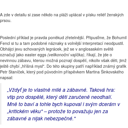
A zde v detailu si zase někdo na pláži uplácal v písku reliéf ženských
prsou.
Poslední příklad je pravda poněkud zřetelnější. Připusťme, že Bohumil
Fencl si tu a tam podobné náznaky s volnější interpretací neodpustil.
Obhájci jevu schovaných legrácek, jež se v anglosaském světě
označují jako easter eggs
(velikonoční vajíčka)
, říkají, že jde o
nevinnou zábavu, kterou možná poznají dospělí, nikoliv však děti, jimž
ještě chybí „hříšná mysl". Do této skupiny patří například známý grafik
Petr Staníček, který pod původním příspěvkem Martina Šinkovského
napsal:
„
Vždyť je to vlastně milé a zábavné. Taková hra:
vtip pro dospělé, který děti zaručeně neodhalí.
Mně to baví a tohle bych kupoval i svým dcerám v
„kritickém věku" – protože to považuju jen za
zábavné a nijak nebezpečné."