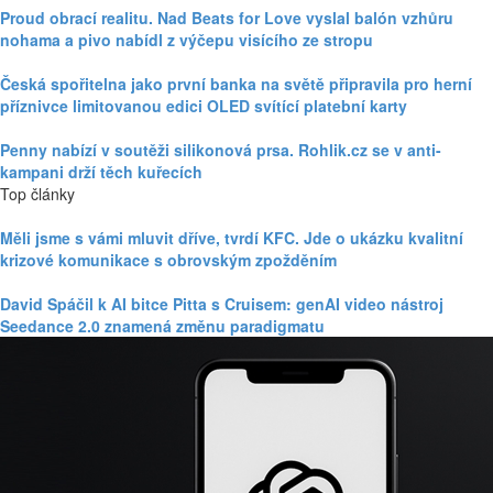
Proud obrací realitu. Nad Beats for Love vyslal balón vzhůru
nohama a pivo nabídl z výčepu visícího ze stropu
Česká spořitelna jako první banka na světě připravila pro herní
příznivce limitovanou edici OLED svítící platební karty
Penny nabízí v soutěži silikonová prsa. Rohlik.cz se v anti-
kampani drží těch kuřecích
Top články
Měli jsme s vámi mluvit dříve, tvrdí KFC. Jde o ukázku kvalitní
krizové komunikace s obrovským zpožděním
David Spáčil k AI bitce Pitta s Cruisem: genAI video nástroj
Seedance 2.0 znamená změnu paradigmatu