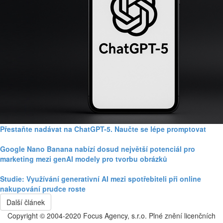
Přestaňte nadávat na ChatGPT-5. Naučte se lépe promptovat
Google Nano Banana nabízí dosud největší potenciál pro
marketing mezi genAI modely pro tvorbu obrázků
Studie: Využívání generativní AI mezi spotřebiteli při online
nakupování prudce roste
Další článek
Copyright © 2004-2020 Focus Agency, s.r.o. Plné znění licenčních