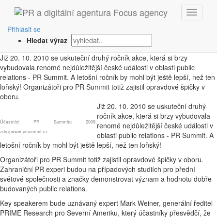
‹ Zpět
PR Summit: Již tuto středu!
Přihlásit se
Hledat výraz
18. 10. 2010
|
IKE
Již 20. 10. 2010 se uskuteční druhý ročník akce, která si brzy
vybudovala renomé nejdůležitější české události v oblasti public
relations - PR Summit. A letošní ročník by mohl být ještě lepší, než ten
loňský! Organizátoři pro PR Summit totiž zajistil opravdové špičky v
oboru.
Již 20. 10. 2010 se uskuteční druhý
ročník akce, která si brzy vybudovala
Účastníci PR Summitu 2009,
renomé nejdůležitější české události v
zdroj:www.prsummit.cz
oblasti public relations - PR Summit. A
letošní ročník by mohl být ještě lepší, než ten loňský!
Organizátoři pro PR Summit totiž zajistil opravdové špičky v oboru.
Zahraniční PR experi budou na případových studiích pro přední
světové společnosti a značky demonstrovat význam a hodnotu dobře
budovaných public relations.
Key speakerem bude uznávaný expert Mark Weiner, generální ředitel
PRIME Research pro Severní Ameriku, který účastníky přesvědčí, že