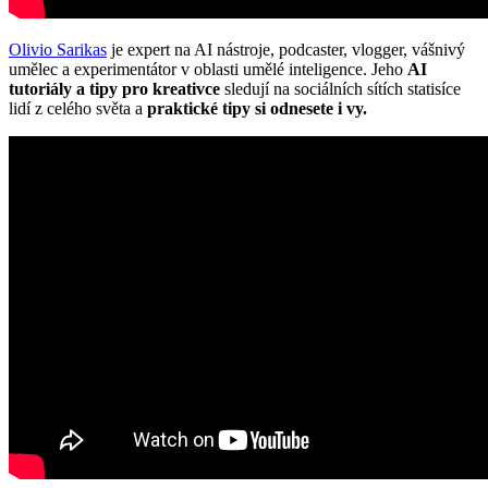
Olivio Sarikas
je expert na AI nástroje, podcaster, vlogger, vášnivý
umělec a experimentátor v oblasti umělé inteligence. Jeho
AI
tutoriály a tipy pro kreativce
sledují na sociálních sítích statisíce
lidí z celého světa a
praktické tipy si odnesete i vy.