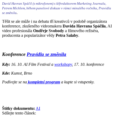
David Havran Spáčil (s mikrofonem) s šéfredaktorem Marketing Journalu,
Petrem Michlem, během panelové diskuze v rámci minulého ročníku, Pravidla
.
se změnila
Těšit se ale může i na debatu tří kreativců v podobě organizátora
konference, zkušeného videomakera
Davida Havrana Spáčila
, AI
video profesionála
Ondřeje Svobody
a filmového režiséra,
producenta a popularizátor vědy
Petra Salaby
.
Konference
Pravidla se změnila
Kdy:
16. 10. AI Film Festival a
workshopy
, 17. 10. konference
Kde:
Kumst, Brno
Podívejte se na
kompletní program
a kupte si vstupenky.
Štítky dokumentu:
AI
Sdílejte tento článek: