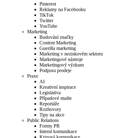
Pinterest
Reklamy na Facebooku
TikTok
Twitter
YouTube
Marketing
Budování značky
Content Marketing
Guerilla marketing
Marketing v neziskovém sektoru
Marketingové nástroje
Marketingový výzkum
Podpora prodeje
Praxe
AI
Kreativní inspirace
Legislativa
Případové studie
Reportáže
Rozhovory
Tipy na akce
Public Relations
Formy PR
Interní komunikace
Krizová komunikace