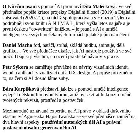
O tvůrčím psaní
s pomocí AI promluví
Dita Malečková
. Ve své
přednášce popíše krátce projekty Digitální filosof (2019) a Digitální
spisovatel (2020-21), na nichž spolupracovala s Honzou Tylem a
podrobněji svou knihu A N I M A L, která vyšla letos na jaře a je
první českou “co-written” knížkou – je psaná s AI a umělá
inteligence ve svých nečekaných formách je také jejím námětem.
Daniel Macho
fotí, natáčí, stříhá, skládá hudbu, animuje, dělá
grafiku… Ve své přednášce ukáže, jak AI nástroje používá ve své
práci. Užijí si ji všichni, co ocení praktické návody z praxe.
Petr Sýkora
se zaměřuje převážně na návrhy vizuálních identit,
webů a aplikací, vizualizaci dat a UX design. A popíše pro změnu
to, na čem si AI dosud láme zuby.
Bára Karpíšková
představí, jak lze s pomocí umělé inteligence
vylepšit dětskou filmovou tvorbu, aniž by se ztratilo kouzlo ručně
tvořených rekvizit, prostředí a postaviček.
Mezinárodně uznávaná expertka na AI právo v oblasti duševního
vlastnictví Agnieszka Hajos-Iwańska se ve své přednášce zaměří na
dva hlavní aspekty:
používání autorských děl AI
a
právní
postavení obsahu generovaného AI
.