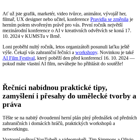
Ať už jste grafik, marketér, video tvůrce, animátor, vývojář her,
filmař, UX designer nebo učitel, konference
Pravidla se změnila
je
herním polem stvořeným právě pro vás. První ročník největší
mezinárodní konference o AI v kreativních odvětvích se koná 17.
10. 2024 v KUMSTu v Brně.
Loni proběhl nultý ročník, letos organizátoři posunuli laťku ještě
výše. Čekají vás zahraniční řečníci a
workshopy
. Novinkou je také
AI Film Festival
, který poběží den před konferencí 16. 10. 2024 —
pokud máte vlastní AI film, neváhejte ho přihlásit do soutěže!
Řečníci nabídnou praktické tipy,
zamyšlení i přesahy do umělecké tvorby a
práva
Těšte se na nabitý dvoudenní herní plán plný přednášek od předních
zahraničních i domácích hráčů, praktických workshopů a
networkingu.
Vystoupí světoví YouTubeři a videomakeři. Tim Simmons a Olivio