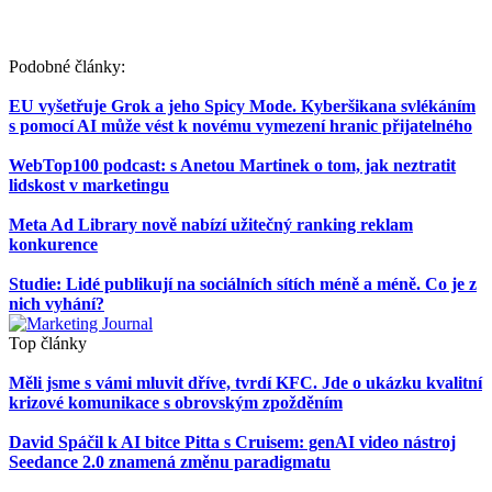
Podobné články:
EU vyšetřuje Grok a jeho Spicy Mode. Kyberšikana svlékáním
s pomocí AI může vést k novému vymezení hranic přijatelného
WebTop100 podcast: s Anetou Martinek o tom, jak neztratit
lidskost v marketingu
Meta Ad Library nově nabízí užitečný ranking reklam
konkurence
Studie: Lidé publikují na sociálních sítích méně a méně. Co je z
nich vyhání?
Top články
Měli jsme s vámi mluvit dříve, tvrdí KFC. Jde o ukázku kvalitní
krizové komunikace s obrovským zpožděním
David Spáčil k AI bitce Pitta s Cruisem: genAI video nástroj
Seedance 2.0 znamená změnu paradigmatu