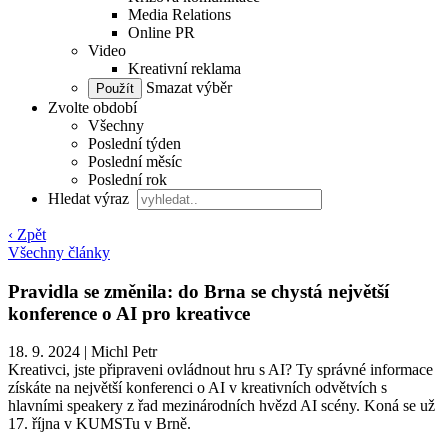
Media Relations
Online PR
Video
Kreativní reklama
Smazat výběr
Zvolte období
Všechny
Poslední týden
Poslední měsíc
Poslední rok
Hledat výraz
‹ Zpět
Všechny články
Pravidla se změnila: do Brna se chystá největší
konference o AI pro kreativce
18. 9. 2024
|
Michl Petr
Kreativci, jste připraveni ovládnout hru s AI? Ty správné informace
získáte na největší konferenci o AI v kreativních odvětvích s
hlavními speakery z řad mezinárodních hvězd AI scény. Koná se už
17. října v KUMSTu v Brně.