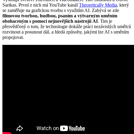
Sarikas. První z nich má YouTube kanál
Theoretically Media
, který
se zaměřuje na grafickou tvorbu s využitím AI. Zabývá se zde
filmovou tvorbou, hudbou, psaním a výtvarným uměním
obohaceným s pomocí nejnovějších nástrojů AI
. Tim je
přesvědčený o tom, že technologie dokáže práci nezávislých umělců
rozvinout a posunout dál, a hledá způsoby, jakými lze AI s uměním
propojovat.