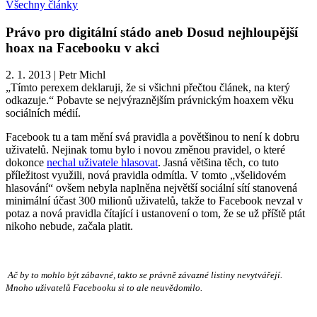
Všechny články
Právo pro digitální stádo aneb Dosud nejhloupější
hoax na Facebooku v akci
2. 1. 2013
|
Petr Michl
„Tímto perexem deklaruji, že si všichni přečtou článek, na který
odkazuje.“ Pobavte se nejvýraznějším právnickým hoaxem věku
sociálních médií.
Facebook tu a tam mění svá pravidla a povětšinou to není k dobru
uživatelů. Nejinak tomu bylo i novou změnou pravidel, o které
dokonce
nechal uživatele hlasovat
. Jasná většina těch, co tuto
příležitost využili, nová pravidla odmítla. V tomto „všelidovém
hlasování“ ovšem nebyla naplněna největší sociální sítí stanovená
minimální účast 300 milionů uživatelů, takže to Facebook nevzal v
potaz a nová pravidla čítající i ustanovení o tom, že se už příště ptát
nikoho nebude, začala platit.
Ač by to mohlo být zábavné, takto se právně závazné listiny nevytvářejí.
Mnoho uživatelů Facebooku si to ale neuvědomilo.