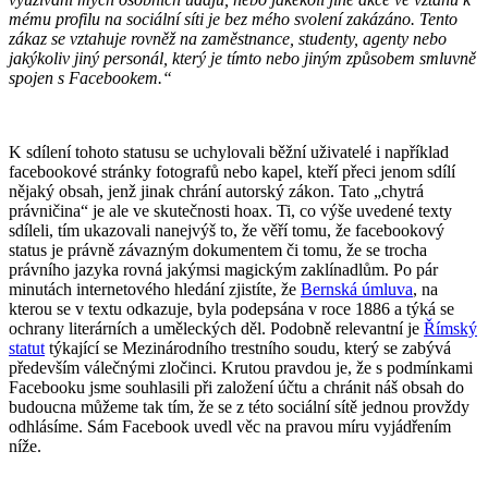
mému profilu na sociální síti je bez mého svolení zakázáno. Tento
zákaz se vztahuje rovněž na zaměstnance, studenty, agenty nebo
jakýkoliv jiný personál, který je tímto nebo jiným způsobem smluvně
spojen s Facebookem.“
K sdílení tohoto statusu se uchylovali běžní uživatelé i například
facebookové stránky fotografů nebo kapel, kteří přeci jenom sdílí
nějaký obsah, jenž jinak chrání autorský zákon. Tato „chytrá
právničina“ je ale ve skutečnosti hoax. Ti, co výše uvedené texty
sdíleli, tím ukazovali nanejvýš to, že věří tomu, že facebookový
status je právně závazným dokumentem či tomu, že se trocha
právního jazyka rovná jakýmsi magickým zaklínadlům. Po pár
minutách internetového hledání zjistíte, že
Bernská úmluva
, na
kterou se v textu odkazuje, byla podepsána v roce 1886 a týká se
ochrany literárních a uměleckých děl. Podobně relevantní je
Římský
statut
týkající se Mezinárodního trestního soudu, který se zabývá
především válečnými zločinci. Krutou pravdou je, že s podmínkami
Facebooku jsme souhlasili při založení účtu a chránit náš obsah do
budoucna můžeme tak tím, že se z této sociální sítě jednou provždy
odhlásíme. Sám Facebook uvedl věc na pravou míru vyjádřením
níže.