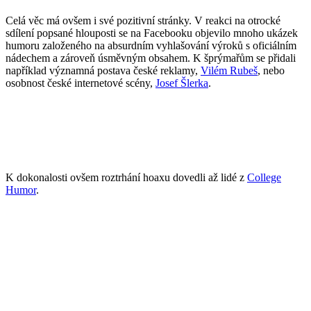
Celá věc má ovšem i své pozitivní stránky. V reakci na otrocké
sdílení popsané hlouposti se na Facebooku objevilo mnoho ukázek
humoru založeného na absurdním vyhlašování výroků s oficiálním
nádechem a zároveň úsměvným obsahem. K šprýmařům se přidali
například významná postava české reklamy,
Vilém Rubeš
, nebo
osobnost české internetové scény,
Josef Šlerka
.
K dokonalosti ovšem roztrhání hoaxu dovedli až lidé z
College
Humor
.