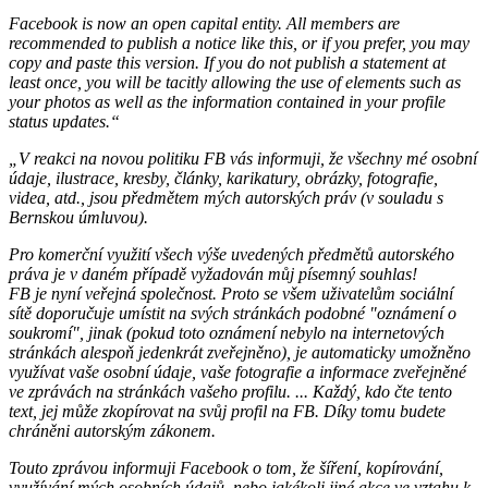
Facebook is now an open capital entity. All members are
recommended to publish a notice like this, or if you prefer, you may
copy and paste this version. If you do not publish a statement at
least once, you will be tacitly allowing the use of elements such as
your photos as well as the information contained in your profile
status updates.“
„V reakci na novou politiku FB vás informuji, že všechny mé osobní
údaje, ilustrace, kresby, články, karikatury, obrázky, fotografie,
videa, atd., jsou předmětem mých autorských práv (v souladu s
Bernskou úmluvou).
Pro komerční využití všech výše uvedených předmětů autorského
práva je v daném případě vyžadován můj písemný souhlas!
FB je nyní veřejná společnost. Proto se všem uživatelům sociální
sítě doporučuje umístit na svých stránkách podobné "oznámení o
soukromí", jinak (pokud toto oznámení nebylo na internetových
stránkách alespoň jedenkrát zveřejněno), je automaticky umožněno
využívat vaše osobní údaje, vaše fotografie a informace zveřejněné
ve zprávách na stránkách vašeho profilu. ... Každý, kdo čte tento
text, jej může zkopírovat na svůj profil na FB. Díky tomu budete
chráněni autorským zákonem.
Touto zprávou informuji Facebook o tom, že šíření, kopírování,
využívání mých osobních údajů, nebo jakékoli jiné akce ve vztahu k