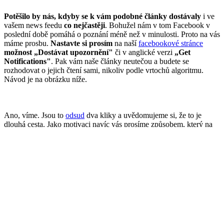
Potěšilo by nás, kdyby se k vám podobné články dostávaly
i ve
vašem news feedu
co nejčastěji
. Bohužel nám v tom Facebook v
poslední době pomáhá o poznání méně než v minulosti. Proto na vás
máme prosbu.
Nastavte si prosím
na naší
facebookové stránce
možnost „Dostávat upozornění"
či v anglické verzi
„
Get
Notifications"
. Pak vám naše články neutečou a budete se
rozhodovat o jejich čtení sami, nikoliv podle vrtochů algoritmu.
Návod je na obrázku níže.
Ano, víme. Jsou to
odsud
dva kliky a uvědomujeme si, že to je
dlouhá cesta. Jako motivaci navíc vás prosíme způsobem, který na
Facebooku neuvidíte: roztomilým GIFem.
Skutečně by nám to udělalo radost. Tak jen
do toho
.
Díky moc!
Tým Marketing Journalu
Štítky dokumentu:
Facebook
Reklamy na Facebooku
Virální
marketing
Sdílejte tento článek: