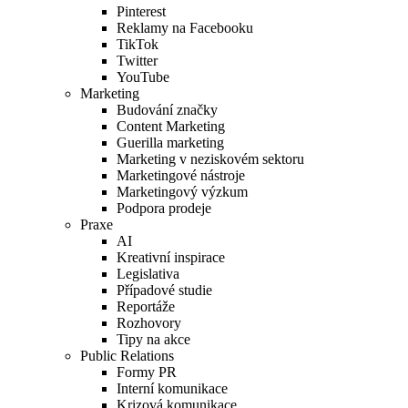
Pinterest
Reklamy na Facebooku
TikTok
Twitter
YouTube
Marketing
Budování značky
Content Marketing
Guerilla marketing
Marketing v neziskovém sektoru
Marketingové nástroje
Marketingový výzkum
Podpora prodeje
Praxe
AI
Kreativní inspirace
Legislativa
Případové studie
Reportáže
Rozhovory
Tipy na akce
Public Relations
Formy PR
Interní komunikace
Krizová komunikace