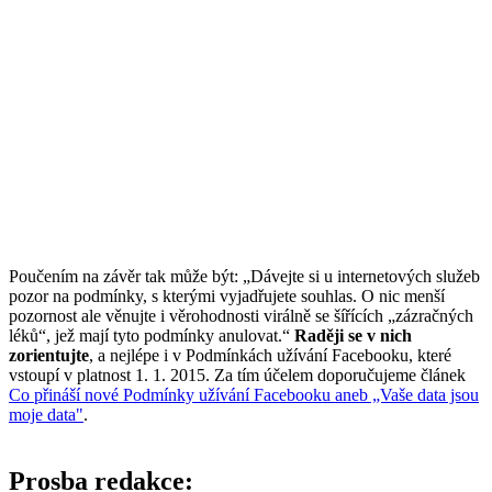
Poučením na závěr tak může být: „Dávejte si u internetových služeb
pozor na podmínky, s kterými vyjadřujete souhlas. O nic menší
pozornost ale věnujte i věrohodnosti virálně se šířících „zázračných
léků“, jež mají tyto podmínky anulovat.“
Raději se v nich
zorientujte
, a nejlépe i v Podmínkách užívání Facebooku, které
vstoupí v platnost 1. 1. 2015. Za tím účelem doporučujeme článek
Co přináší nové Podmínky užívání Facebooku aneb „Vaše data jsou
moje data"
.
Prosba redakce: