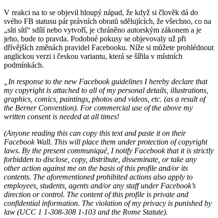
V reakci na to se objevil hloupý nápad, že když si člověk dá do
svého FB statusu pár právních obratů sdělujících, že všechno, co na
„síti sítí“ sdílí nebo vytvoří, je chráněno autorským zákonem a je
jeho, bude to pravda. Podobné pokusy se objevovaly už při
dřívějších změnách pravidel Facebooku. Níže si můžete prohlédnout
anglickou verzi i českou variantu, která se šířila v místních
podmínkách.
„In response to the new Facebook guidelines I hereby declare that
my copyright is attached to all of my personal details, illustrations,
graphics, comics, paintings, photos and videos, etc. (as a result of
the Berner Convention). For commercial use of the above my
written consent is needed at all times!
(Anyone reading this can copy this text and paste it on their
Facebook Wall. This will place them under protection of copyright
laws. By the present communiqué, I notify Facebook that it is strictly
forbidden to disclose, copy, distribute, disseminate, or take any
other action against me on the basis of this profile and/or its
contents. The aforementioned prohibited actions also apply to
employees, students, agents and/or any staff under Facebook’s
direction or control. The content of this profile is private and
confidential information. The violation of my privacy is punished by
law (UCC 1 1-308-308 1-103 and the Rome Statute).