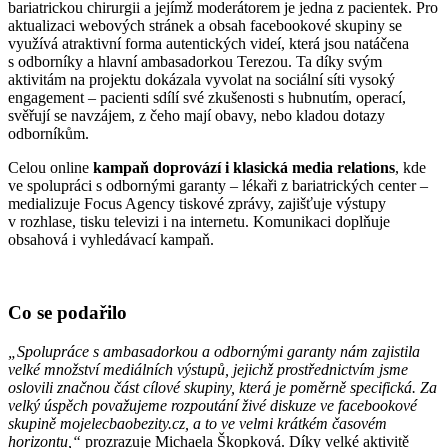
bariatrickou chirurgii a jejímž moderátorem je jedna z pacientek. Pro
aktualizaci webových stránek a obsah facebookové skupiny se
využívá atraktivní forma autentických videí, která jsou natáčena
s odborníky a hlavní ambasadorkou Terezou. Ta díky svým
aktivitám na projektu dokázala vyvolat na sociální síti vysoký
engagement – pacienti sdílí své zkušenosti s hubnutím, operací,
svěřují se navzájem, z čeho mají obavy, nebo kladou dotazy
odborníkům.
Celou online
kampaň doprovází i klasická media relations
, kde
ve spolupráci s odbornými garanty – lékaři z bariatrických center –
medializuje Focus Agency tiskové zprávy, zajišťuje výstupy
v rozhlase, tisku televizi i na internetu. Komunikaci doplňuje
obsahová i vyhledávací kampaň.
Co se podařilo
„Spolupráce s ambasadorkou a odbornými garanty nám zajistila
velké množství mediálních výstupů, jejichž prostřednictvím jsme
oslovili značnou část cílové skupiny, která je poměrně specifická. Za
velký úspěch považujeme rozpoutání živé diskuze ve facebookové
skupině mojelecbaobezity.cz, a to ve velmi krátkém časovém
horizontu,“
prozrazuje Michaela Škopková. Díky velké aktivitě