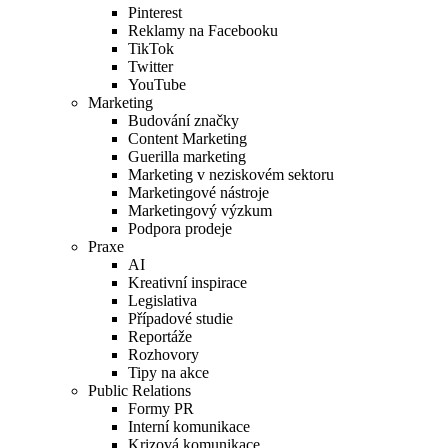
Pinterest
Reklamy na Facebooku
TikTok
Twitter
YouTube
Marketing
Budování značky
Content Marketing
Guerilla marketing
Marketing v neziskovém sektoru
Marketingové nástroje
Marketingový výzkum
Podpora prodeje
Praxe
AI
Kreativní inspirace
Legislativa
Případové studie
Reportáže
Rozhovory
Tipy na akce
Public Relations
Formy PR
Interní komunikace
Krizová komunikace