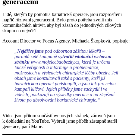
generacemi
Lidé, kterým by pomohla bariatrická operace, jsou rozprostřeni
napříč různými generacemi. Bylo proto potřeba zvolit mix
komunikačních aktivit, aby byl zásah do jednotlivých cílových
skupin co největší.
Account Director ve Focus Agency, Michaela Škopková, popisuje:
„
Nejdříve
jsme
pod odbornou záštitou lékařů –
garantů celé kampaně
vytvořili edukační webovou
stránku
www.mojelecbaobezity.cz
, která je určena
laické veřejnosti a informuje o problematice,
možnostech a výsledcích chirurgické léčby obezity. Její
obsah jsme konzultovali také s pacienty, kteří již
bariatrickou operaci podstoupili, a jsou tak pro celou
kampaň klíčoví. Jejich příběhy jsme zachytili i ve
videích, poukazují na výsledky operace a na zlepšení
života po absolvování bariatrické chirurgie.“
Videa jsou přitom součástí webových stránek, zároveň jsou
k dohledání na YouTube. Vybrali jsme příběh zástupně starší
generace, paní Marie.