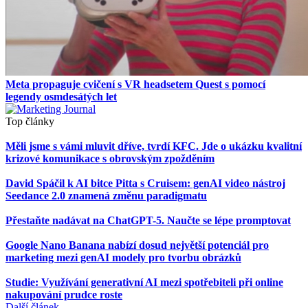
Meta propaguje cvičení s VR headsetem Quest s pomocí
legendy osmdesátých let
Top články
Měli jsme s vámi mluvit dříve, tvrdí KFC. Jde o ukázku kvalitní
krizové komunikace s obrovským zpožděním
David Spáčil k AI bitce Pitta s Cruisem: genAI video nástroj
Seedance 2.0 znamená změnu paradigmatu
Přestaňte nadávat na ChatGPT-5. Naučte se lépe promptovat
Google Nano Banana nabízí dosud největší potenciál pro
marketing mezi genAI modely pro tvorbu obrázků
Studie: Využívání generativní AI mezi spotřebiteli při online
nakupování prudce roste
Další článek