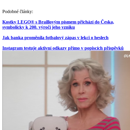
Podobné články:
Kostky LEGO® s Braillovým písmem přichází do Česka,
symbolicky k 200. výročí jeho vzniku
Jak banka proměnila fotbalový zápas v lekci o heslech
Instagram testuje aktivní odkazy přímo v popiscích příspěvků