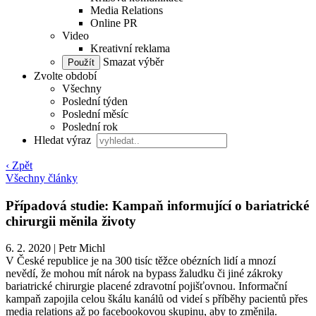
Media Relations
Online PR
Video
Kreativní reklama
Smazat výběr
Zvolte období
Všechny
Poslední týden
Poslední měsíc
Poslední rok
Hledat výraz
‹ Zpět
Všechny články
Případová studie: Kampaň informující o bariatrické
chirurgii měnila životy
6. 2. 2020
|
Petr Michl
V České republice je na 300 tisíc těžce obézních lidí a mnozí
nevědí, že mohou mít nárok na bypass žaludku či jiné zákroky
bariatrické chirurgie placené zdravotní pojišťovnou. Informační
kampaň zapojila celou škálu kanálů od videí s příběhy pacientů přes
media relations až po facebookovou skupinu, aby to změnila.