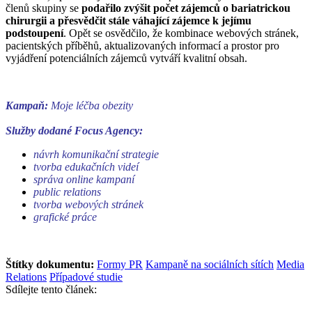
členů skupiny se
podařilo zvýšit počet zájemců o bariatrickou
chirurgii a přesvědčit stále váhající zájemce k jejímu
podstoupení
. Opět se osvědčilo, že kombinace webových stránek,
pacientských příběhů, aktualizovaných informací a prostor pro
vyjádření potenciálních zájemců vytváří kvalitní obsah.
Kampaň:
Moje léčba obezity
Služby
dodané Focus Agency:
návrh komunikační strategie
tvorba edukačních videí
správa online kampaní
public relations
tvorba webových stránek
grafické práce
Štítky dokumentu:
Formy PR
Kampaně na sociálních sítích
Media
Relations
Případové studie
Sdílejte tento článek: