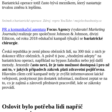
Bariatrická operace totiž často bývá mezníkem, který nastartuje
trvalou změnu k lepšímu.
Snímek z bariatrické operace. Zdroj: repro YouTube / mojelecbaobezity.cz
PR a komunikační agentura
Focus Agency
(vydavatel Marketing
Journalu)
realizuje pro společnost Johnson & Johnson, divizi
Ethicon, od roku 2018 edukační kampaň týkající se
bariatrické
chirurgie
.
Česká republika je zemí plnou obézních lidí, na 300 tisíc z nich je
dokonce těžce obézních. A právě ti jsou „vhodnými adepty" na
bariatrickou operaci, například na bypass žaludku nebo její další
metody. Jenomže č
asto neví, že je tato možnost dostupná i pro ně
ani to, v jakých případech zákrok platí zdravotní pojišťovna
.
Hlavním cílem celé kampaně tedy je zvýšit informovanost laické
veřejnosti, poskytnout jim dostatek informací, možnost zeptat se na
to, co je zajímá a zároveň představit pracoviště, kde se zákroky
provádí.
Oslovit bylo potřeba lidi napříč