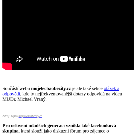
Součástí webu
mojelecbaobezity.cz
je ale také sekce
otázek a
odpovědí
, kde ty nejfrekventovanější dotazy odpovídá na videu
MUDr. Michael Vraný.
Zdroj: repro
mojelecbaobezity.cz
Pro oslovení mladších generací vznikla
také
facebooková
skupina
, která slouží jako diskuzní fórum pro zájemce o