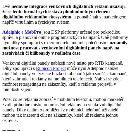
Dvě
nedávné integrace venkovních digitálních reklam ukazují
,
že se tento formát rychle stává plnohodnotným členem
digitálního reklamního ekosystému,
a pomáhá tak s marketingem
napříč virtuálním a fyzickým světem.
Adelphic
a
MobPro
jsou DSP platformy určené pro pokročilou
správu a plánování online programatických kampaní. Obě platformy
nyní díky spolupráci s externími reklamními společnostmi
oznámily
možnost pracovat s venkovními digitálními panely např. na
zastávkách či billboardy v reálném čase.
Venkovní digitální panely nabízejí nové místo pro RTB kampaně.
Díky spolupráci s
Rubicon Project
může nyní Adelphic nabízet
digitální panely ve fyzické blízkosti obchodů jako součást kampaně,
která zahrnuje i reklamy na mobilních telefonech. Nabízí se zde i
možnost retargetingu na zákazníky, kteří o reklamu projevili v
minulosti zájem.
Poté, co se reklama zobrazí v mobilním telefonu, mohou marketéři
zvolit příhodné místo pro umístění reklamy na venkovní digitální
panely. Díky datům o prohlížení z mobilních telefonů uživatelů
mohou tak inzerenti cílit na zákazníky, které už reklama jednou
oslovila.