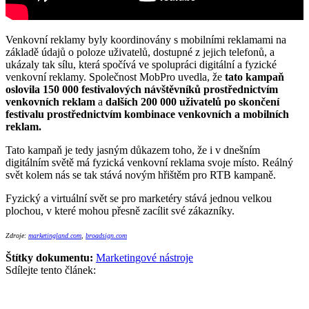
Venkovní reklamy byly koordinovány s mobilními reklamami na
základě údajů o poloze uživatelů, dostupné z jejich telefonů, a
ukázaly tak sílu, která spočívá ve spolupráci digitální a fyzické
venkovní reklamy. Společnost MobPro uvedla, že
tato kampaň
oslovila 150 000 festivalových návštěvníků prostřednictvím
venkovních reklam
a
dalších 200 000 uživatelů po skončení
festivalu prostřednictvím kombinace venkovních a mobilních
reklam.
Tato kampaň je tedy jasným důkazem toho, že i v dnešním
digitálním světě má fyzická venkovní reklama svoje místo. Reálný
svět kolem nás se tak stává novým hřištěm pro RTB kampaně.
Fyzický a virtuální svět se pro marketéry stává jednou velkou
plochou, v které mohou přesně zacílit své zákazníky.
Zdroje:
marketingland.com
,
broadsign.com
Štítky dokumentu:
Marketingové nástroje
Sdílejte tento článek: