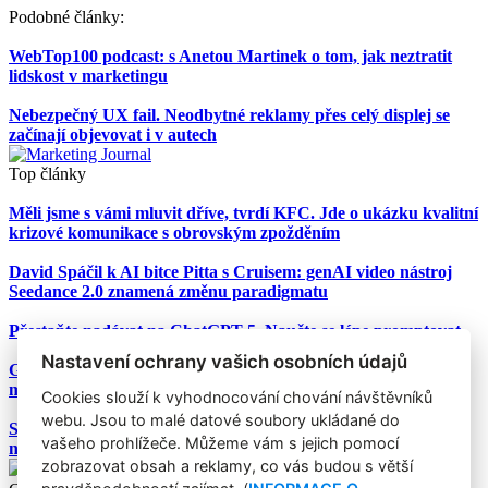
Podobné články:
WebTop100 podcast: s Anetou Martinek o tom, jak neztratit
lidskost v marketingu
Nebezpečný UX fail. Neodbytné reklamy přes celý displej se
začínají objevovat i v autech
Top články
Měli jsme s vámi mluvit dříve, tvrdí KFC. Jde o ukázku kvalitní
krizové komunikace s obrovským zpožděním
David Spáčil k AI bitce Pitta s Cruisem: genAI video nástroj
Seedance 2.0 znamená změnu paradigmatu
Přestaňte nadávat na ChatGPT-5. Naučte se lépe promptovat
Nastavení ochrany vašich osobních údajů
Google Nano Banana nabízí dosud největší potenciál pro
marketing mezi genAI modely pro tvorbu obrázků
Cookies slouží k vyhodnocování chování návštěvníků
webu. Jsou to malé datové soubory ukládané do
Studie: Využívání generativní AI mezi spotřebiteli při online
vašeho prohlížeče. Můžeme vám s jejich pomocí
nakupování prudce roste
zobrazovat obsah a reklamy, co vás budou s větší