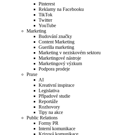
Pinterest
Reklamy na Facebooku
TikTok
Twitter
YouTube
Marketing
Budování značky
Content Marketing
Guerilla marketing
Marketing v neziskovém sektoru
Marketingové nástroje
Marketingový výzkum
Podpora prodeje
Praxe
AI
Kreativní inspirace
Legislativa
Případové studie
Reportáže
Rozhovory
Tipy na akce
Public Relations
Formy PR
Interní komunikace
Krizová komunikace