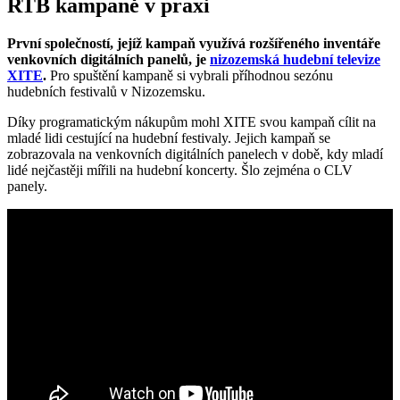
RTB kampaně v praxi
První společností, jejíž kampaň využívá rozšířeného inventáře
venkovních digitálních panelů, je
nizozemská hudební televize
XITE
.
Pro spuštění kampaně si vybrali příhodnou sezónu
hudebních festivalů v Nizozemsku.
Díky programatickým nákupům mohl XITE svou kampaň cílit na
mladé lidi cestující na hudební festivaly. Jejich kampaň se
zobrazovala na venkovních digitálních panelech v době, kdy mladí
lidé nejčastěji mířili na hudební koncerty. Šlo zejména o CLV
panely.