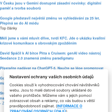
V Česku jsou v Gemini dostupné zásadní novinky: digitální
paměť a tvorba souborů
Google představil největší změnu ve vyhledávání za 25 let.
Přepíná se do AI módu
Top články
Měli jsme s vámi mluvit dříve, tvrdí KFC. Jde o ukázku kvalitní
krizové komunikace s obrovským zpožděním
David Spáčil k AI bitce Pitta s Cruisem: genAI video nástroj
Seedance 2.0 znamená změnu paradigmatu
Přestaňte nadávat na ChatGPT-5. Naučte se lépe promptovat
Nastavení ochrany vašich osobních údajů
Google Nano Banana nabízí dosud největší potenciál pro
marketing mezi genAI modely pro tvorbu obrázků
Cookies slouží k vyhodnocování chování návštěvníků
webu. Jsou to malé datové soubory ukládané do
Studie: Využívání generativní AI mezi spotřebiteli při online
vašeho prohlížeče. Můžeme vám s jejich pomocí
nakupování prudce roste
zobrazovat obsah a reklamy, co vás budou s větší
‹ Zpět
pravděpodobností zajímat. (
INFORMACE O
ZPRACOVÁNÍ OSOBNÍCH ÚDAJŮ
).