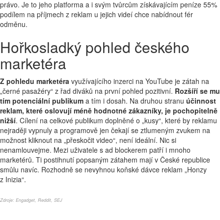
právo. Je to jeho platforma a i svým tvůrcům získávajícím peníze 55%
podílem na příjmech z reklam u jejich videí chce nabídnout fér
odměnu.
Hořkosladký pohled českého
marketéra
Z pohledu marketéra
využívajícího inzerci na YouTube je zátah na
„černé pasažéry“ z řad diváků na první pohled pozitivní.
Rozšíří se mu
tím potenciální publikum
a tím i dosah. Na druhou stranu
účinnost
reklam, které oslovují méně hodnotné zákazníky, je pochopitelně
nižší
. Cílení na celkové publikum doplněné o „kusy“, které by reklamu
nejraději vypnuly a programově jen čekají se ztlumeným zvukem na
možnost kliknout na „přeskočit video“, není ideální. Nic si
nenamlouvejme. Mezi uživatele s ad blockerem patří i mnoho
marketérů. Ti postihnutí popsaným zátahem mají v České republice
smůlu navíc. Rozhodně se nevyhnou koňské dávce reklam „Honzy
z Inizia“.
Zdroje:
Engadget
,
Reddit
,
SEJ