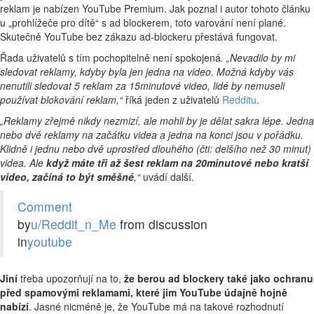
reklam je nabízen YouTube Premium. Jak poznal i autor tohoto článku
u „prohlížeče pro dítě“ s ad blockerem, toto varování není plané.
Skutečně YouTube bez zákazu ad-blockeru přestává fungovat.
Řada uživatelů s tím pochopitelně není spokojená
. „Nevadilo by mi
sledovat reklamy, kdyby byla jen jedna na video. Možná kdyby vás
nenutili sledovat 5 reklam za 15minutové video, lidé by nemuseli
používat blokování reklam,“
říká jeden z uživatelů
Redditu
.
„Reklamy zřejmě nikdy nezmizí, ale mohli by je dělat sakra lépe. Jedna
nebo dvě reklamy na začátku videa a jedna na konci jsou v pořádku.
Klidně i jednu nebo dvě uprostřed dlouhého (čti: delšího než 30 minut)
videa. Ale
když máte tři až šest reklam na 20minutové nebo kratší
video, začíná to být směšné
,“
uvádí další.
Comment
by
u/Reddit_n_Me
from discussion
in
youtube
Jiní
třeba upozorňují na to,
že berou ad blockery také jako ochranu
před spamovými reklamami, které jim YouTube údajně hojně
nabízí
. Jasné nicméně je, že YouTube má na takové rozhodnutí