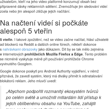
uživatelům, kteří na jeho video platformě konzumují obsah bez
připravené dávky reklamních sdělení. Znemožňuje jim sledování videí
zcela nebo jim alespoň ztěžuje jejich načítání.
Na načtení videí si počkáte
alespoň 5 vteřin
5 vteřin
. I takové zpoždění, než se video začne načítat, hlásí uživatelé
ad blockerů na Reddit a dalších online fórech, někteří dokonce
s
nahrávkami obrazovky
jako důkazem. Dít by se tak mělo zejména
v
internetových
prohlížečích Mozilla Firefox a Edge
. Tento problém
se nicméně vyskytuje méně při používání prohlížeče Chrome
vyvinutého Googlem.
Google dokonce poskytl pro Android Authority vyjádření, v němž
přiznává, že zavedl systém, který má diváky přimět k odinstalování
blokátorů reklam. Jeho mluvčí uvedl:
„Abychom podpořili rozmanitý ekosystém tvůrců
po celém světě a umožnili miliardám lidí přístup k
jejich oblíbenému obsahu na YouTube, zahájili