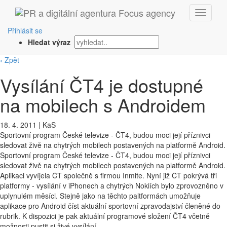
Přihlásit se
Hledat výraz
‹ Zpět
Vysílání ČT4 je dostupné
na mobilech s Androidem
18. 4. 2011
|
KaS
Sportovní program České televize - ČT4, budou moci její příznivci
sledovat živě na chytrých mobilech postavených na platformě Android.
Sportovní program České televize - ČT4, budou moci její příznivci
sledovat živě na chytrých mobilech postavených na platformě Android.
Aplikaci vyvíjela ČT společně s firmou Inmite. Nyní již ČT pokrývá tři
platformy - vysílání v iPhonech a chytrých Nokiích bylo zprovozněno v
uplynulém měsíci. Stejně jako na těchto paltformách umožňuje
aplikace pro Android číst aktuální sportovní zpravodajství členěné do
rubrik. K dispozici je pak aktuální programové složení ČT4 včetně
možnosti pustit si živé vysílání.