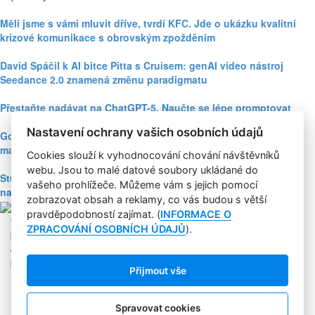
Měli jsme s vámi mluvit dříve, tvrdí KFC. Jde o ukázku kvalitní
krizové komunikace s obrovským zpožděním
David Spáčil k AI bitce Pitta s Cruisem: genAI video nástroj
Seedance 2.0 znamená změnu paradigmatu
Přestaňte nadávat na ChatGPT-5. Naučte se lépe promptovat
Nastavení ochrany vašich osobních údajů
Google Nano Banana nabízí dosud největší potenciál pro
marketing mezi genAI modely pro tvorbu obrázků
Cookies slouží k vyhodnocování chování návštěvníků
webu. Jsou to malé datové soubory ukládané do
Studie: Využívání generativní AI mezi spotřebiteli při online
vašeho prohlížeče. Můžeme vám s jejich pomocí
nakupování prudce roste
zobrazovat obsah a reklamy, co vás budou s větší
pravděpodobností zajímat. (
INFORMACE O
Copyright © 2004-2020 Focus Agency, s.r.o. Plné znění licenčních
ZPRACOVÁNÍ OSOBNÍCH ÚDAJŮ
).
podmínek. ISSN 1803-957X
Jakékoliv publikování, přebírání nebo šíření obsahu je bez
písemného souhlasu Focus Agency, s.r.o. zakázáno.
Přijmout vše
RSS 1
Štítky
Zpracování osobních údajů
Spravovat cookies