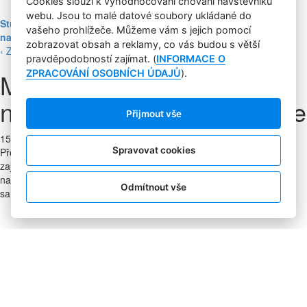
Cookies slouží k vyhodnocování chování návštěvníků
webu. Jsou to malé datové soubory ukládané do
Studie: Využívání generativní AI mezi spotřebiteli při online
vašeho prohlížeče. Můžeme vám s jejich pomocí
nakupování prudce roste
zobrazovat obsah a reklamy, co vás budou s větší
‹ Zpět
pravděpodobností zajímat. (
INFORMACE O
Masarykova univerzita láká
ZPRACOVÁNÍ OSOBNÍCH ÚDAJŮ
).
nové studenty do Muniverse
Přijmout vše
15. 1. 2019
|
Milada Zemanová
Spravovat cookies
Přehled restauračních zařízení, klubů, kulturních platforem a dalších
zajímavých míst, které Brno nabízí. Navíc se všechny lokace se
nachází na interaktivní mapě, kterou potenciální studenty provází
Odmítnout vše
samotný T. G. Masaryk. To je část nové kampaně od MU.