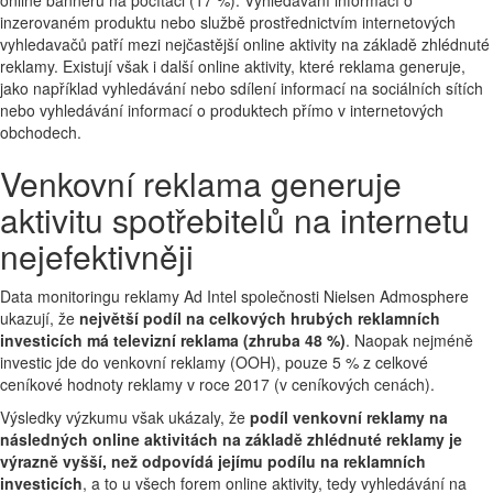
online banneru na počítači (17 %). Vyhledávání informací o
inzerovaném produktu nebo službě prostřednictvím internetových
vyhledavačů patří mezi nejčastější online aktivity na základě zhlédnuté
reklamy. Existují však i další online aktivity, které reklama generuje,
jako například vyhledávání nebo sdílení informací na sociálních sítích
nebo vyhledávání informací o produktech přímo v internetových
obchodech.
Venkovní reklama generuje
aktivitu spotřebitelů na internetu
nejefektivněji
Data monitoringu reklamy Ad Intel společnosti Nielsen Admosphere
ukazují, že
největší podíl na celkových hrubých reklamních
investicích má televizní reklama (zhruba 48 %)
. Naopak nejméně
investic jde do venkovní reklamy (OOH), pouze 5 % z celkové
ceníkové hodnoty reklamy v roce 2017 (v ceníkových cenách).
Výsledky výzkumu však ukázaly, že
podíl venkovní reklamy na
následných online aktivitách na základě zhlédnuté reklamy je
výrazně vyšší, než odpovídá jejímu podílu na reklamních
investicích
, a to u všech forem online aktivity, tedy vyhledávání na