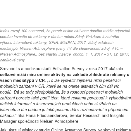
Index rovný 100 znamená, že poměr online aktivace daného média odpovídá
poměru investic do reklamy v daném médiu.
Zdroj: Průzkum inzertního
výkonu internetové reklamy, SPIR, MEDIAN, 2017. Zdroj ostatních
mediatypů: Nielsen Admosphere (ceny TV dle sledovanosti zdroj: ATO –
Nielsen Admosphere), bez vlastní inzerce, období 1. 1. 2017 – 31. 12. 2017;
ceníkové ceny
Srovnání s americkou studií Activation Survey z roku 2017 ukázalo
celkově nižší míru online aktivity na základě zhlédnuté reklamy u
všech mediatypů v ČR
. „
To lze vysvětlit zejména nižší penetrací
mobilních zařízení v ČR, které se na online aktivitách čím dál víc
podílí. Dá se tedy předpokládat, že s rostoucí penetrací mobilních
zařízení poroste také podíl těch, které reklama povzbudí k vyhledávání
dalších informací o inzerovaných produktech nebo službách na
internetu a tím pádem je také posune dál v rozhodování o případném
nákupu,“
říká Hana Friedlaenderová, Senior Research and Insights
Manager společnosti Nielsen Admosphere.
Jak ukazují výsledky studie Online Activation Survey, venkovní reklama