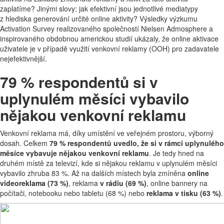
zaplatíme? Jinými slovy: jak efektivní jsou jednotlivé mediatypy
z hlediska generování určité online aktivity? Výsledky výzkumu
Activation Survey realizovaného společností Nielsen Admosphere a
inspirovaného obdobnou americkou studií ukázaly, že online aktivace
uživatele je v případě využití venkovní reklamy (OOH) pro zadavatele
nejefektivnější.
79 % respondentů si v
uplynulém měsíci vybavilo
nějakou venkovní reklamu
Venkovní reklama má, díky umístění ve veřejném prostoru, výborný
dosah. Celkem
79 % respondentů uvedlo, že si v rámci uplynulého
měsíce vybavuje nějakou venkovní reklamu
. Je tedy hned na
druhém místě za televizí, kde si nějakou reklamu v uplynulém měsíci
vybavilo zhruba 83 %. Až na dalších místech byla zmíněna
online
videoreklama (73 %)
, reklama
v rádiu (69 %)
, online bannery na
počítači, notebooku nebo tabletu (68 %) nebo
reklama v tisku (63 %)
.