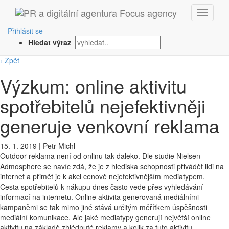
Přihlásit se
Hledat výraz
‹ Zpět
Výzkum: online aktivitu
spotřebitelů nejefektivněji
generuje venkovní reklama
15. 1. 2019
|
Petr Michl
Outdoor reklama není od onlinu tak daleko. Dle studie Nielsen
Admosphere se navíc zdá, že je z hlediska schopnosti přivádět lidi na
internet a přimět je k akci cenově nejefektivnějším mediatypem.
Cesta spotřebitelů k nákupu dnes často vede přes vyhledávání
informací na internetu. Online aktivita generovaná mediálními
kampaněmi se tak mimo jiné stává určitým měřítkem úspěšnosti
mediální komunikace. Ale jaké mediatypy generují největší online
aktivitu na základě zhlédnuté reklamy a kolik za tuto aktivitu