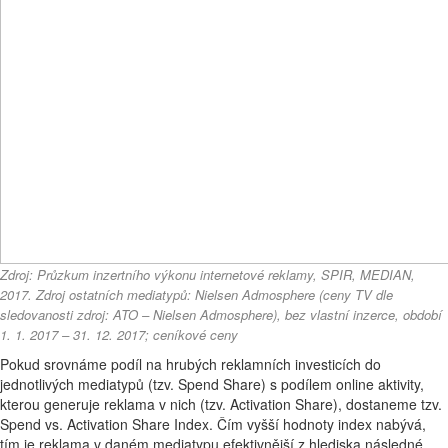
Zdroj: Průzkum inzertního výkonu internetové reklamy, SPIR, MEDIAN,
2017. Zdroj ostatních mediatypů: Nielsen Admosphere (ceny TV dle
sledovanosti zdroj: ATO – Nielsen Admosphere), bez vlastní inzerce, období
1. 1. 2017 – 31. 12. 2017; ceníkové ceny
Pokud srovnáme podíl na hrubých reklamních investicích do
jednotlivých mediatypů (tzv. Spend Share) s podílem online aktivity,
kterou generuje reklama v nich (tzv. Activation Share), dostaneme tzv.
Spend vs. Activation Share Index. Čím vyšší hodnoty index nabývá,
tím je reklama v daném mediatypu efektivnější z hlediska následné