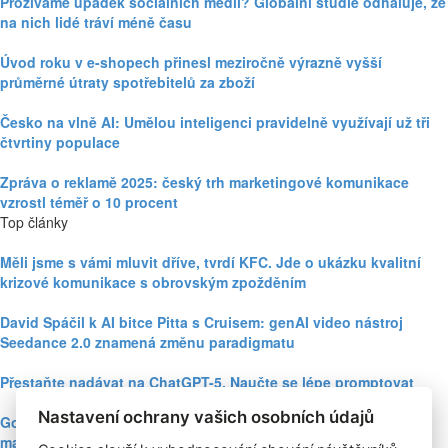
Prožíváme úpadek sociálních médií? Globální studie odhaluje, že
na nich lidé tráví méně času
Úvod roku v e-shopech přinesl meziročně výrazně vyšší
průměrné útraty spotřebitelů za zboží
Česko na vlně AI: Umělou inteligenci pravidelně využívají už tři
čtvrtiny populace
Zpráva o reklamě 2025: český trh marketingové komunikace
vzrostl téměř o 10 procent
Top články
Měli jsme s vámi mluvit dříve, tvrdí KFC. Jde o ukázku kvalitní
krizové komunikace s obrovským zpožděním
David Spáčil k AI bitce Pitta s Cruisem: genAI video nástroj
Seedance 2.0 znamená změnu paradigmatu
Přestaňte nadávat na ChatGPT-5. Naučte se lépe promptovat
Nastavení ochrany vašich osobních údajů
Google Nano Banana nabízí dosud největší potenciál pro
marketing mezi genAI modely pro tvorbu obrázků