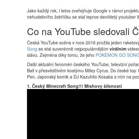
Jako každý rok, i letos zveřejňuje Google v rámci projek
nehudebního žebříčku se stal teprve devítiletý youtuber 
Co na YouTube sledovali Č
Česká YouTube scéna v roce 2016 prožila jeden raketov
Song
se stal suverénně nejpopulárnějším
virálním
videem
slávu. Zejména díky tomu, že jeho
POKEMON GO SON
Další aktuální fenomén českého YouTube, televizní pořad 
Ball v přesvědčivém kostýmu Miley Cyrus. Do české top 1
Pen. Japonský komik a DJ Kazuhito Kosaka s ním na podzi
1. Český Minecraft Song!!! Mishovy šílenosti