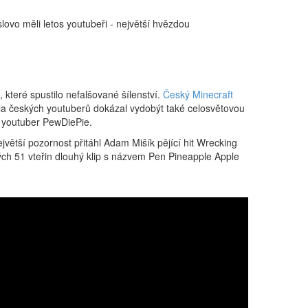
lovo měli letos youtubeři - největší hvězdou
, které spustilo nefalšované šílenství.
Český Minecraft
la českých youtuberů dokázal vydobýt také celosvětovou
 youtuber PewDiePie.
jvětší pozornost přitáhl Adam Mišík pějící hit Wrecking
ých 51 vteřin dlouhý klip s názvem Pen Pineapple Apple