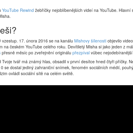
tu
YouTube Rewind
žebříčky nejoblíbenějších videí na YouTube. Hlavní s
Misha.
eši?
ý vzestup. 17. února 2016 se na kanálu
Mishovy šílenosti
objevilo video
 na českém YouTube celého roku. Devítiletý Misha si jako jeden z má
G
přesně měsíc po zveřejnění originálu
přezpíval
vůbec nejodebíranější
Tvoje tvář má známý hlas, obsadil v první desítce hned čtyři příčky. Ne
0 se dostal jediný zahraniční snímek, fenomén sociálních médií, pouh
m ovládl sociální sítě na celém světě.