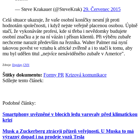
— Steve Krakauer (@SteveKrak)
29. Červenec 2015
Celá situace ukazuje, že vaše osobní koníčky nesmí jít proti
hodnotám společnosti, i když nejste veřejně placenou osobou. Úplně
stačí, že vykonáváte profesi, kde si třeba i nevědomky budujete
osobní značku a je na ní vázán i přísun klientů. Při výběru zubaře
nechceme narazit především na řezníka. Walter Palmer má nyní
takovou pověst ve vztahu k africké zvířeně a i to stačí k tomu, aby
mu byl udělen titul „nejvíce nenáviděného zubaře v Americe".
Zdroje:
Digiday
,
CNN
Štítky dokumentu:
Formy PR
Krizová komunikace
Sdílejte tento článek:
Podobné články:
Smartphony uvězněné v blocích ledu varovaly před klimatickou
krizí
Musk a Zuckerberg ztrácejí přízeň veřejnosti. U Muska to má
výrazný dopad i na prodeje vozů Tesla