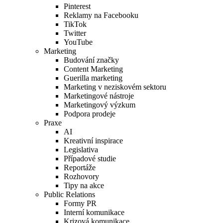
Pinterest
Reklamy na Facebooku
TikTok
Twitter
YouTube
Marketing
Budování značky
Content Marketing
Guerilla marketing
Marketing v neziskovém sektoru
Marketingové nástroje
Marketingový výzkum
Podpora prodeje
Praxe
AI
Kreativní inspirace
Legislativa
Případové studie
Reportáže
Rozhovory
Tipy na akce
Public Relations
Formy PR
Interní komunikace
Krizová komunikace