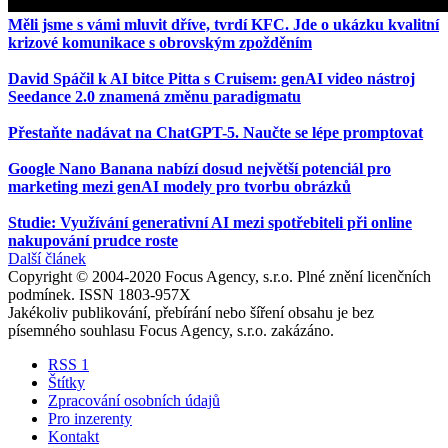
Měli jsme s vámi mluvit dříve, tvrdí KFC. Jde o ukázku kvalitní
krizové komunikace s obrovským zpožděním
David Spáčil k AI bitce Pitta s Cruisem: genAI video nástroj
Seedance 2.0 znamená změnu paradigmatu
Přestaňte nadávat na ChatGPT-5. Naučte se lépe promptovat
Google Nano Banana nabízí dosud největší potenciál pro
marketing mezi genAI modely pro tvorbu obrázků
Studie: Využívání generativní AI mezi spotřebiteli při online
nakupování prudce roste
Další článek
Copyright © 2004-2020 Focus Agency, s.r.o. Plné znění licenčních
podmínek. ISSN 1803-957X
Jakékoliv publikování, přebírání nebo šíření obsahu je bez
písemného souhlasu Focus Agency, s.r.o. zakázáno.
RSS 1
Štítky
Zpracování osobních údajů
Pro inzerenty
Kontakt