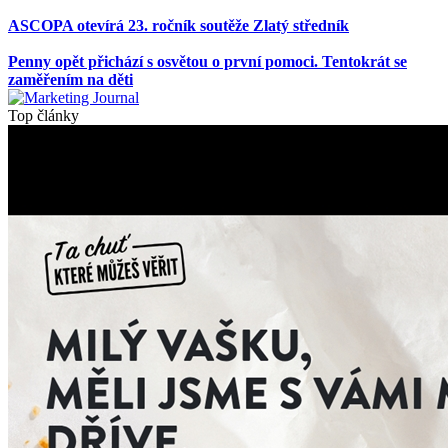
ASCOPA otevírá 23. ročník soutěže Zlatý středník
Penny opět přichází s osvětou o první pomoci. Tentokrát se
zaměřením na děti
Top články