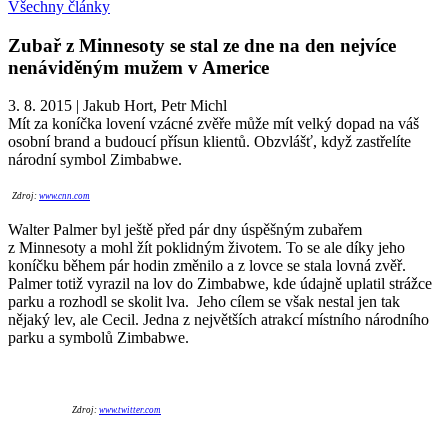
Všechny články
Zubař z Minnesoty se stal ze dne na den nejvíce
nenáviděným mužem v Americe
3. 8. 2015
|
Jakub Hort, Petr Michl
Mít za koníčka lovení vzácné zvěře může mít velký dopad na váš
osobní brand a budoucí přísun klientů. Obzvlášť, když zastřelíte
národní symbol Zimbabwe.
Zdroj:
www.cnn.com
Walter Palmer byl ještě před pár dny úspěšným zubařem
z Minnesoty a mohl žít poklidným životem. To se ale díky jeho
koníčku během pár hodin změnilo a z lovce se stala lovná zvěř.
Palmer totiž vyrazil na lov do Zimbabwe, kde údajně uplatil strážce
parku a rozhodl se skolit lva. Jeho cílem se však nestal jen tak
nějaký lev, ale Cecil. Jedna z největších atrakcí místního národního
parku a symbolů Zimbabwe.
Zdroj:
www.twitter.com