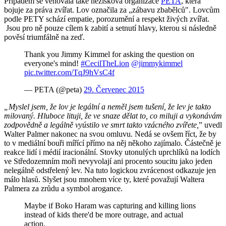
Případem se věnovala také nezisková organizace
PETA
, která
bojuje za práva zvířat. Lov označila za „zábavu zbabělců". Lovcům
podle PETY schází empatie, porozumění a respekt živých zvířat.
Jsou pro ně pouze cílem k zabití a setnutí hlavy, kterou si následně
pověsí triumfálně na zeď.
Thank you Jimmy Kimmel for asking the question on
everyone's mind!
#CecilTheLion
@jimmykimmel
pic.twitter.com/TqJ9hVsC4f
— PETA (@peta)
29. Červenec 2015
„Myslel jsem, že lov je legální a neměl jsem tušení, že lev je takto
milovaný. Hluboce lituji, že ve snaze dělat to, co miluji a vykonávám
zodpovědně a legálně vyústilo ve smrt takto vzácného zvířete
,
”
uvedl
Walter Palmer nakonec na svou omluvu. Nedá se ovšem říct, že by
to v mediální bouři mířící přímo na něj někoho zajímalo. Částečně je
reakce lidí i médií iracionální. Stovky utonulých uprchlíků na lodích
ve Středozemním moři nevyvolají ani procento soucitu jako jeden
nelegálně odstřelený lev. Na tuto logickou zvrácenost odkazuje jen
málo hlasů. Slyšet jsou mnohem více ty, které považují Waltera
Palmera za zrůdu a symbol arogance.
Maybe if Boko Haram was capturing and killing lions
instead of kids there'd be more outrage, and actual
action.