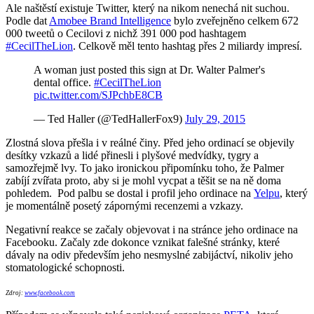
Ale naštěstí existuje Twitter, který na nikom nenechá nit suchou.
Podle dat
Amobee Brand Intelligence
bylo zveřejněno celkem 672
000 tweetů o Cecilovi z nichž 391 000 pod hashtagem
#CecilTheLion
. Celkově měl tento hashtag přes 2 miliardy impresí.
A woman just posted this sign at Dr. Walter Palmer's
dental office.
#CecilTheLion
pic.twitter.com/SJPchbE8CB
— Ted Haller (@TedHallerFox9)
July 29, 2015
Zlostná slova přešla i v reálné činy.
Před jeho ordinací se objevily
desítky vzkazů a lidé přinesli i plyšové medvídky, tygry a
samozřejmě lvy. T
o jako ironickou připomínku toho, že Palmer
zabíjí zvířata proto, aby si je mohl vycpat a těšit se na ně doma
pohledem.
Pod palbu se dostal i profil jeho ordinace na
Yelpu
, který
je momentálně posetý zápornými recenzemi a vzkazy.
Negativní reakce se začaly objevovat i na stránce jeho ordinace na
Facebooku. Začaly zde dokonce vznikat falešné stránky, které
dávaly na odiv především jeho nesmyslné zabijáctví, nikoliv jeho
stomatologické schopnosti.
Zdroj:
www.facebook.com