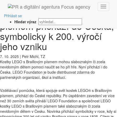
‹ Zpět
Kostky LEGO® s Braillovým
Přihlásit se
písmem přichází do Česka,
Hledat výraz
symbolicky k 200. výročí
jeho vzniku
7. 10. 2025
|
Petr Michl, TZ
Kostky LEGO s Braillovým písmem mohou slabozrakým či zcela
nevidomým dětem pomoci naučit se ho při hře. Nyní přichází i do
Česka. LEGO Foundation je bude distribuovat zdarma do
partnerských organizací, škol a institucí.
Vzdělávací pomůcka, která spojuje svět kostek LEGO® s Braillovým
písmem, přichází do České republiky. Po úspěšném zavedení ve více
než 30 zemích světa přináší LEGO Foundation a společnost LEGO
kostky LEGO s Braillovým písmem také slabozrakým či zcela
nevidomým dětem v Česku. Novinka přichází symbolicky v roce, kdy si
připomínáme 200 let od vzniku Braillova písma v roce 1825. Cílem je