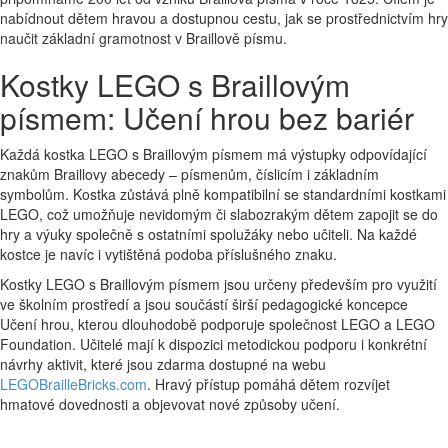
nabídnout dětem hravou a dostupnou cestu, jak se prostřednictvím hry
naučit základní gramotnost v Braillově písmu.
Kostky LEGO s Braillovým
písmem: Učení hrou bez bariér
Každá kostka LEGO s Braillovým písmem má výstupky odpovídající
znakům Braillovy abecedy – písmenům, číslicím i základním
symbolům. Kostka zůstává plně kompatibilní se standardními kostkami
LEGO, což umožňuje nevidomým či slabozrakým dětem zapojit se do
hry a výuky společně s ostatními spolužáky nebo učiteli. Na každé
kostce je navíc i vytištěná podoba příslušného znaku.
Kostky LEGO s Braillovým písmem jsou určeny především pro využití
ve školním prostředí a jsou součástí širší pedagogické koncepce
Učení hrou, kterou dlouhodobě podporuje společnost LEGO a LEGO
Foundation. Učitelé mají k dispozici metodickou podporu i konkrétní
návrhy aktivit, které jsou zdarma dostupné na webu
LEGOBrailleBricks.com
. Hravý přístup pomáhá dětem rozvíjet
hmatové dovednosti a objevovat nové způsoby učení.