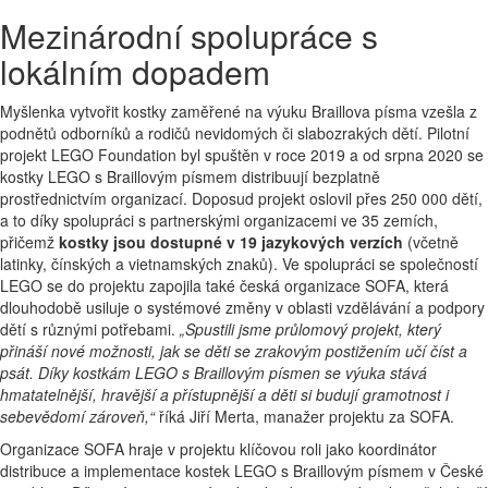
Mezinárodní spolupráce s
lokálním dopadem
Myšlenka vytvořit kostky zaměřené na výuku Braillova písma vzešla z
podnětů odborníků a rodičů nevidomých či slabozrakých dětí. Pilotní
projekt LEGO Foundation byl spuštěn v roce 2019 a od srpna 2020 se
kostky LEGO s Braillovým písmem distribuují bezplatně
prostřednictvím organizací. Doposud projekt oslovil přes 250 000 dětí,
a to díky spolupráci s partnerskými organizacemi ve 35 zemích,
přičemž
kostky jsou dostupné v 19 jazykových verzích
(včetně
latinky, čínských a vietnamských znaků). Ve spolupráci se společností
LEGO se do projektu zapojila také česká organizace SOFA, která
dlouhodobě usiluje o systémové změny v oblasti vzdělávání a podpory
dětí s různými potřebami.
„Spustili jsme průlomový projekt, který
přináší nové možnosti, jak se děti se zrakovým postižením učí číst a
psát. Díky kostkám LEGO s Braillovým písmen se výuka stává
hmatatelnější, hravější a přístupnější a děti si budují gramotnost i
sebevědomí zároveň,“
říká Jiří Merta, manažer projektu za SOFA.
Organizace SOFA hraje v projektu klíčovou roli jako koordinátor
distribuce a implementace kostek LEGO s Braillovým písmem v České