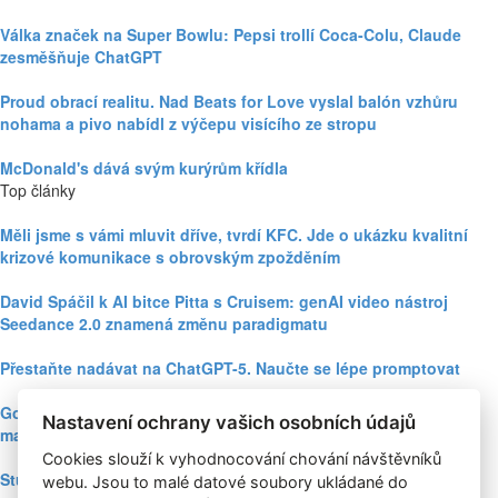
Válka značek na Super Bowlu: Pepsi trollí Coca-Colu, Claude
zesměšňuje ChatGPT
Proud obrací realitu. Nad Beats for Love vyslal balón vzhůru
nohama a pivo nabídl z výčepu visícího ze stropu
McDonald's dává svým kurýrům křídla
Top články
Měli jsme s vámi mluvit dříve, tvrdí KFC. Jde o ukázku kvalitní
krizové komunikace s obrovským zpožděním
David Spáčil k AI bitce Pitta s Cruisem: genAI video nástroj
Seedance 2.0 znamená změnu paradigmatu
Přestaňte nadávat na ChatGPT-5. Naučte se lépe promptovat
Google Nano Banana nabízí dosud největší potenciál pro
Nastavení ochrany vašich osobních údajů
marketing mezi genAI modely pro tvorbu obrázků
Cookies slouží k vyhodnocování chování návštěvníků
Studie: Využívání generativní AI mezi spotřebiteli při online
webu. Jsou to malé datové soubory ukládané do