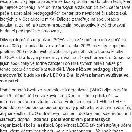
republice. Díky jejímu zapojení se kostky dostanou do rukou těch, kteří
je nejvíce potřebují, a to do mateřských a základních škol, center rané
péče a speciálně pedagogických center pro nevidomé či slabozraké,
kterých je v Česku celkem 14. Dále se zaměřuje na spolupráci s
fakultami, zejména katedrami speciální pedagogiky, které připravují
budoucí pedagogické pracovníky.
Díky spolupráci s organizací SOFA se na základě odhadů z počátku
roku 2025 předpokládá, že v průběhu roku 2026 může být zapojeno
přibližně 200 nevidomých či slabozrakých dětí, které budou kostky
LEGO® s Braillovým písmem využívat na různých úrovních. Dopad na
jejich spolužáky ve formě zapojení do inkluzivních aktivit může při
tomto počtu činit
okolo 2 000 dětí. Více něž 200 pedagogických
pracovníků bude kostky LEGO s Braillovým písmem využívat ve
své práci
.
Podle odhadů Světové zdravotnické organizace (WHO) žije na světě
asi 19 milionů dětí se zrakovým postižením, z toho přibližně 1,4
milionu s nevratnou ztrátou zraku. Proto společnost LEGO a LEGO
Foundation dlouhodobě podporují rovný přístup ke vzdělání a zajišťují,
aby se kostky LEGO s Braillovým písmem dostaly tam, kde mohou mít
skutečný dopad –
zdarma, prostřednictvím partnerských
organizací, škol a institucí.
Společnost LEGO tak zpřístupňuje učení
hrou všem dětem bez ohledu na jejich schopnosti.
„Ve společnosti