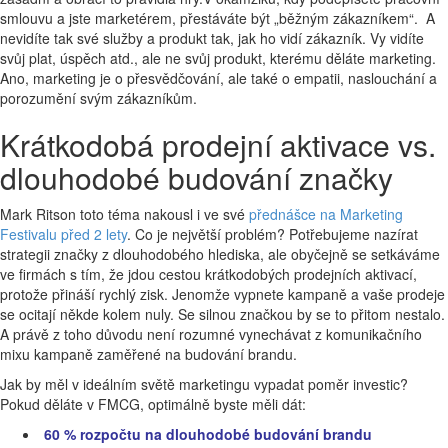
smlouvu a jste marketérem, přestáváte být „běžným zákazníkem“.
A
nevidíte tak své služby a produkt tak, jak ho vidí zákazník. Vy vidíte
svůj plat, úspěch atd., ale ne svůj produkt, kterému děláte marketing.
Ano,
marketing je
o přesvědčování, ale
také o empatii, naslouchání a
porozumění svým zákazníkům
.
Krátkodobá prodejní aktivace vs.
dlouhodobé budování značky
Mark Ritson toto téma nakousl i ve své
přednášce na Marketing
Festivalu před 2 lety
. Co je největší problém? Potřebujeme nazírat
strategii značky z dlouhodobého hlediska, ale obyčejně se setkáváme
ve firmách s tím, že jdou cestou krátkodobých prodejních aktivací,
protože přináší rychlý zisk. Jenomže
vypnete kampaně a vaše prodeje
se ocitají někde kolem nuly.
Se silnou značkou by se to přitom nestalo
.
A právě z toho důvodu není rozumné vynechávat z komunikačního
mixu kampaně zaměřené na budování brandu.
Jak by měl v ideálním světě marketingu vypadat poměr investic?
Pokud děláte v
FMCG
, optimálně byste měli dát:
60 % rozpočtu na dlouhodobé budování brandu