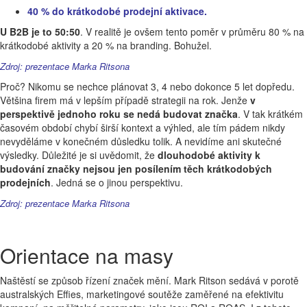
40 % do krátkodobé prodejní aktivace.
U B2B je to 50:50
.
V realitě je ovšem tento poměr
v průměru 80 %
na
krátkodobé aktivity a
20 %
na branding. Bohužel.
Zdroj: prezentace Marka Ritsona
Proč? Nikomu se nechce plánovat 3, 4 nebo dokonce 5 let dopředu.
Většina firem má v lepším případě strategii na rok. Jenže
v
perspektivě jednoho roku se nedá budovat značka
.
V tak krátkém
časovém období chybí širší kontext a výhled, ale tím pádem nikdy
nevyděláme v konečném důsledku tolik. A nevidíme ani skutečné
výsledky. Důležité je si uvědomit, že
dlouhodobé aktivity k
budování značky nejsou jen posílením těch krátkodobých
prodejních
. Jedná se o jinou perspektivu.
Zdroj: prezentace Marka Ritsona
Orientace na masy
Naštěstí se způsob řízení značek mění. Mark Ritson sedává v porotě
australských
Effies
, marketingové soutěže zaměřené na efektivitu