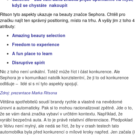
když se chystáte nakoupit
Ritson tyto aspekty ukazuje na beauty značce Sephora. Chtěli pro
značku najít ten správný positioning, místo na trhu. A vyšly jim z toho 4
atributy:
Amazing beauty selection
Freedom to experience
A fun place to learn
Disruptive spirit
Nic z toho není unikátní. Totéž může říct i část konkurence. Ale
Sephora je v komunikaci natolik konzistentní, že ji to od konkurence
odlišuje
– lidé si s ní tyto aspekty spojují
.
Zdroj: prezentace Marka Ritsona
Většina spotřebitelů soudí brandy rychle a vlastně na nevědomé
úrovni a automaticky. Pak si to mohou racionalizovat zpětně. Jde o to,
že se vám daná značka vybaví v určitém kontextu. Například, že
vyrábí bezpečná auta. A to je právě relativní diferenciace. Předpoklad
o Volvu není mylný, ale nedá se říct, že by v crash testech tato
automobilka byla před konkurencí o mílové kroky napřed. Jen začala (i