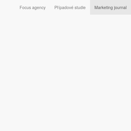
Focus agency
Případové studie
Marketing journal
eopressu o byznysu s
jovat meteorologii s moderními technologiemi a stát se de
op100 Podcastu,
i ho od letošního roku bude moci mimo podcastových
možňují Meteopressu výrazně lepší škálování činností a
meteorologickými a technologickými profesionály, skrz
 byznysovou linii Meteopressu — poskytování přesných