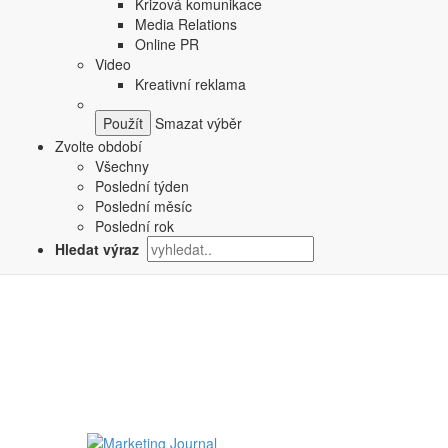
Sdílejte tento článek:
Krizová komunikace
Media Relations
Podobné články:
Online PR
Video
Kreativní reklama
WebTop100 podcast: s Kamilou Zahradníčkovou o tom,
Smazat výběr
WebTop100 podcast: s Michalem Strnadelem o tom, ja
Zvolte období
Všechny
Poslední týden
Poslední měsíc
Poslední rok
Hledat výraz