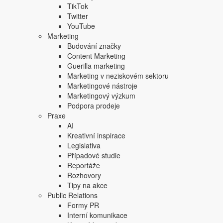
kudy
v oboru meteorologie
tečou peníze
;
TikTok
proč je pro Meteopress naprosto zásadní
umělá i
Twitter
jak přistupují k technologickým, konstrukčním a 
YouTube
jak přistupují
k talent managementu
a náboru zají
Marketing
proč je
web Meteopressu
marginálním zdrojem pří
Budování značky
Samozřejmě se dotkneme i plánů Meteopressu do budouc
Content Marketing
Guerilla marketing
Marketing v neziskovém sektoru
Přejeme příjemný poslech.
Marketingové nástroje
Marketingový výzkum
Podpora prodeje
Praxe
AI
Kreativní inspirace
Legislativa
Případové studie
Reportáže
Rozhovory
WebTop100
·
WebTop100 Podcast 26 - Michal Najman
Tipy na akce
Public Relations
Rozhovor si můžete také najít na
Spotify
, stažení do mob
Formy PR
Štítky dokumentu:
Kreativní inspirace
Podcast
Interní komunikace