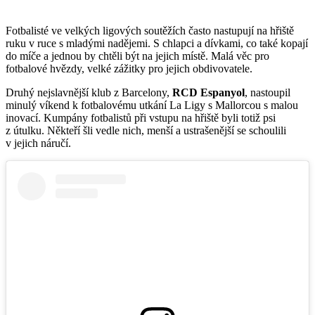
Fotbalisté ve velkých ligových soutěžích často nastupují na hřiště
ruku v ruce s mladými nadějemi. S chlapci a dívkami, co také kopají
do míče a jednou by chtěli být na jejich místě. Malá věc pro
fotbalové hvězdy, velké zážitky pro jejich obdivovatele.
Druhý nejslavnější klub z Barcelony,
RCD Espanyol
, nastoupil
minulý víkend k fotbalovému utkání La Ligy s Mallorcou s malou
inovací. Kumpány fotbalistů při vstupu na hřiště byli totiž psi
z útulku. Někteří šli vedle nich, menší a ustrašenější se schoulili
v jejich náručí.