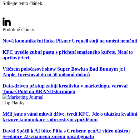
Sdílejte tento článek:
Podobné články:
Nová komunikační linka Pilsner Urquell stojí na umění neměnit
KFC uvedlo zubní pastu s příchutí smaženého kuřete. Není to
aprílový žert
Vítězem poločasové show Super Bowlu s Bad Bunnym je i
Apple. Investoval do ní 50 milionů dolarů
Data-driven přístup zabíjí kreativitu v marketingu, varoval
Tomáš Pohl na BRANDstormingu
Top články
Měli jsme s vámi mluvit dříve, tvrdí KFC. Jde o ukázku kvalitní
krizové komunikace s obrovským zpožděním
David Spáčil k AI bitce Pitta s Cruisem: genAI video nástroj
Seedance 2.0 znamená změnu paradigmatu