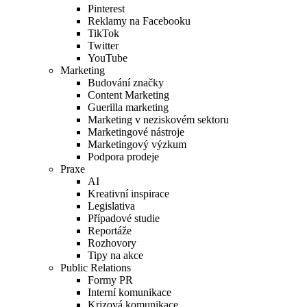
Pinterest
Reklamy na Facebooku
TikTok
Twitter
YouTube
Marketing
Budování značky
Content Marketing
Guerilla marketing
Marketing v neziskovém sektoru
Marketingové nástroje
Marketingový výzkum
Podpora prodeje
Praxe
AI
Kreativní inspirace
Legislativa
Případové studie
Reportáže
Rozhovory
Tipy na akce
Public Relations
Formy PR
Interní komunikace
Krizová komunikace