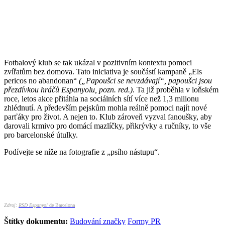
Fotbalový klub se tak ukázal v pozitivním kontextu pomoci
zvířatům bez domova. Tato iniciativa je součástí kampaně „Els
pericos no abandonan“
(„Papoušci se nevzdávají“,
papoušci jsou
přezdívkou hráčů Espanyolu, pozn. red.)
. Ta již proběhla v loňském
roce, letos akce přitáhla na sociálních sítí více než 1,3 milionu
zhlédnutí. A především pejskům mohla reálně pomoci najít nové
parťáky pro život. A nejen to. Klub zároveň vyzval fanoušky, aby
darovali krmivo pro domácí mazlíčky, přikrývky a ručníky, to vše
pro barcelonské útulky.
Podívejte se níže na fotografie z „psího nástupu“.
Zdroj:
RSD Espanyol
de Barcelona
Štítky dokumentu:
Budování značky
Formy PR