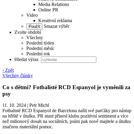
Media Relations
Online PR
Video
Kreativní reklama
Smazat výběr
Zvolte období
Všechny
Poslední týden
Poslední měsíc
Poslední rok
Hledat výraz
‹ Zpět
Všechny články
Co s dětmi? Fotbalisté RCD Espanyol je vyměnili za
psy
11. 10. 2024
|
Petr Michl
Fotbalisté RCD Espanyol de Barcelona našli své parťáky pro nástup
na hřiště v útulku. PR stunt přinesl klubu pozitivní sentiment a více
než milionový dosah na sociálních, psům pak nové majitele a útulku
značnou materiální pomoc.