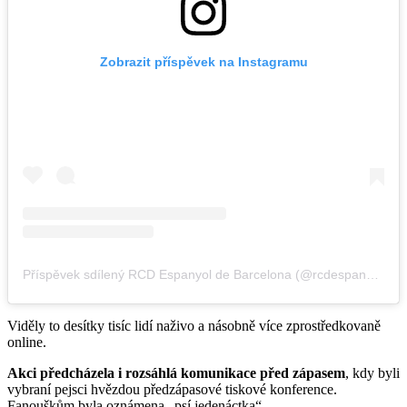
Zobrazit příspěvek na Instagramu
Příspěvek sdílený RCD Espanyol de Barcelona (@rcdespanyol)
Viděly to desítky tisíc lidí naživo a násobně více zprostředkovaně
online.
Akci předcházela i rozsáhlá komunikace před zápasem
, kdy byli
vybraní pejsci hvězdou předzápasové tiskové konference.
Fanouškům byla oznámena „psí jedenáctka“.