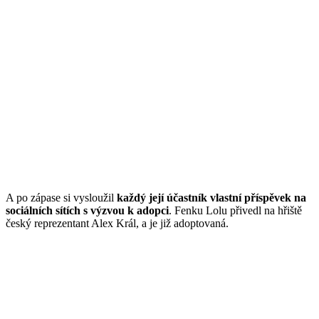
A po zápase si vysloužil
každý její účastník vlastní příspěvek na
sociálních sítích s výzvou k adopci
. Fenku Lolu přivedl na hřiště
český reprezentant Alex Král, a je již adoptovaná.