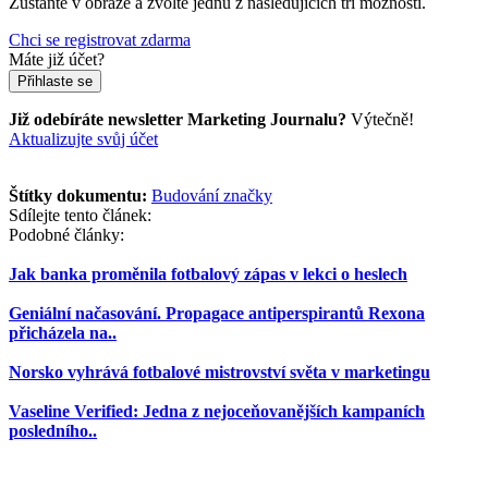
Zůstaňte v obraze a zvolte jednu z následujících tří možností.
Chci se registrovat zdarma
Máte již účet?
Přihlaste se
Již odebíráte newsletter Marketing Journalu?
Výtečně!
Aktualizujte svůj účet
Štítky dokumentu:
Budování značky
Sdílejte tento článek:
Podobné články:
Jak banka proměnila fotbalový zápas v lekci o heslech
Geniální načasování. Propagace antiperspirantů Rexona
přicházela na..
Norsko vyhrává fotbalové mistrovství světa v marketingu
Vaseline Verified: Jedna z nejoceňovanějších kampaních
posledního..