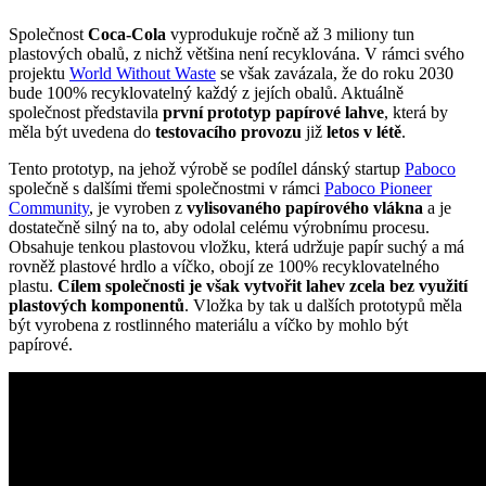
Společnost
Coca-Cola
vyprodukuje ročně až 3 miliony tun
plastových obalů, z nichž většina není recyklována. V rámci svého
projektu
World Without Waste
se však zavázala, že do roku 2030
bude 100% recyklovatelný každý z jejích obalů. Aktuálně
společnost představila
první prototyp papírové lahve
, která by
měla být uvedena do
testovacího provozu
již
letos v létě
.
Tento prototyp, na jehož výrobě se podílel dánský startup
Paboco
společně s dalšími třemi společnostmi v rámci
Paboco Pioneer
Community
, je vyroben z
vylisovaného papírového vlákna
a je
dostatečně silný na to, aby odolal celému výrobnímu procesu.
Obsahuje tenkou plastovou vložku, která udržuje papír suchý a má
rovněž plastové hrdlo a víčko, obojí ze 100% recyklovatelného
plastu.
Cílem společnosti je však vytvořit lahev zcela bez využití
plastových komponentů
. Vložka by tak u dalších prototypů měla
být vyrobena z rostlinného materiálu a víčko by mohlo být
papírové.