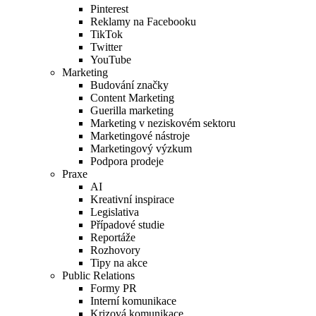
Pinterest
Reklamy na Facebooku
TikTok
Twitter
YouTube
Marketing
Budování značky
Content Marketing
Guerilla marketing
Marketing v neziskovém sektoru
Marketingové nástroje
Marketingový výzkum
Podpora prodeje
Praxe
AI
Kreativní inspirace
Legislativa
Případové studie
Reportáže
Rozhovory
Tipy na akce
Public Relations
Formy PR
Interní komunikace
Krizová komunikace