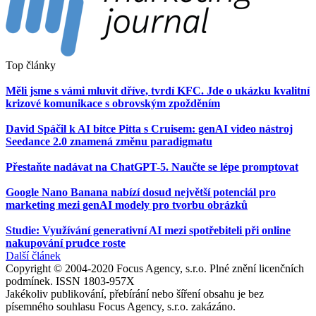
Top články
Měli jsme s vámi mluvit dříve, tvrdí KFC. Jde o ukázku kvalitní
krizové komunikace s obrovským zpožděním
David Spáčil k AI bitce Pitta s Cruisem: genAI video nástroj
Seedance 2.0 znamená změnu paradigmatu
Přestaňte nadávat na ChatGPT-5. Naučte se lépe promptovat
Google Nano Banana nabízí dosud největší potenciál pro
marketing mezi genAI modely pro tvorbu obrázků
Studie: Využívání generativní AI mezi spotřebiteli při online
nakupování prudce roste
Další článek
Copyright © 2004-2020 Focus Agency, s.r.o. Plné znění licenčních
podmínek. ISSN 1803-957X
Jakékoliv publikování, přebírání nebo šíření obsahu je bez
písemného souhlasu Focus Agency, s.r.o. zakázáno.