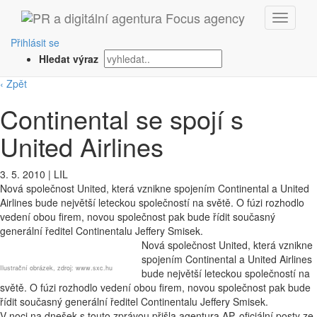
Přihlásit se
Hledat výraz
‹ Zpět
Continental se spojí s
United Airlines
3. 5. 2010
|
LIL
Nová společnost United, která vznikne spojením Continental a United
Airlines bude největší leteckou společností na světě. O fúzi rozhodlo
vedení obou firem, novou společnost pak bude řídit současný
generální ředitel Continentalu Jeffery Smisek.
Nová společnost United, která vznikne
spojením Continental a United Airlines
Ilustrační obrázek, zdroj: www.sxc.hu
bude největší leteckou společností na
světě. O fúzi rozhodlo vedení obou firem, novou společnost pak bude
řídit současný generální ředitel Continentalu Jeffery Smisek.
V noci na dnešek s touto zprávou přišla agentura AP, oficiální posty ze