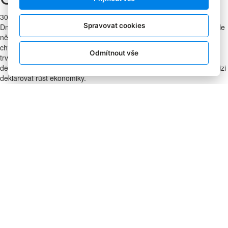
30. 4. 2010
|
TAM
Spravovat cookies
Dnešní zahájení světové výstavy Expo bylo skutečně velkolepé. Podle
některých zpravodajců prý dokonce největší v jeho historii. Číňané
chtěli oslnit svět a jak se zdá, docela se jim to podařilo. Hodinu a půl
Odmítnout vše
trvající ceremoniál, kterého se účastnil nejeden státník, má
demonstrovat bohatství a rostoucí vliv Číny, která chce i navzdory krizi
deklarovat růst ekonomiky.
Dnešní zahájení světové výstavy Expo
bylo skutečně velkolepé. Podle
Logo akce, zdroj: www.expo2010.com
některých zpravodajců prý dokonce
největší v jeho historii. Číňané chtěli oslnit svět a jak se zdá, docela se
jim to podařilo. Hodinu a půl trvající ceremoniál, kterého se účastnil
nejeden státník, má demonstrovat bohatství a rostoucí vliv Číny, která
chce i navzdory krizi deklarovat růst ekonomiky.
Příprava Expa si vyžádala investici 58 miliard dolarů. Půlroční výstavu
má navštívit až 70 miliónu diváků. Účastní se jí 189 zemí a 57
mezinárodních organizací. Čína navíc vytvořila rekord v celkové
investici do výstavy a velikosti areálu, který byl pro jednotlivé pavilony
vytvořen - ten je dvacetrkát větší než na posledním Expu ve španělské
Zaragoze.
Sdílejte tento článek: