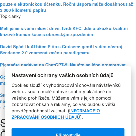
pouze elektronickou účtenku. Roční úspora může dosáhnout až
3 000 kilometrů papíru
Top články
Měli jsme s vámi mluvit dříve, tvrdí KFC. Jde o ukázku kvalitní
krizové komunikace s obrovským zpožděním
David Spáčil k AI bitce Pitta s Cruisem: genAI video nástroj
Seedance 2.0 znamená změnu paradigmatu
Přestaňte nadávat na ChatGPT-5. Naučte se lépe promptovat
Nastavení ochrany vašich osobních údajů
Google Nano Banana nabízí dosud největší potenciál pro
marketing mezi genAI modely pro tvorbu obrázků
Cookies slouží k vyhodnocování chování návštěvníků
webu. Jsou to malé datové soubory ukládané do
Studie: Využívání generativní AI mezi spotřebiteli při online
vašeho prohlížeče. Můžeme vám s jejich pomocí
nakupování prudce roste
zobrazovat obsah a reklamy, co vás budou s větší
‹ Zpět
pravděpodobností zajímat. (
INFORMACE O
Start Expa a schopnost
ZPRACOVÁNÍ OSOBNÍCH ÚDAJŮ
).
Číny ututlat krizi
Přijmout vše