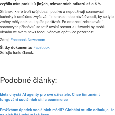
zvýšila míra prokliků jiných, relevantních odkazů až o 5 %
.
Stránek, které tvoří svůj obsah poctivě a nepoužívají spamovací
techniky k umělému zvyšování interakce nebo návštěvnosti, by se tyto
změny měly dotknout spíše pozitivně. Po omezení zobrazování
spamových příspěvků se totiž uvolní prostor a uživatelé by mohli
obsahu ve svém news feedu věnovat opět více pozornosti.
Zdroj:
Facebook Newsroom
Štítky dokumentu:
Facebook
Sdílejte tento článek:
Podobné články:
Meta chystá AI agenty pro své uživatele. Chce tím změnit
fungování sociálních sítí a ecommerce
Prožíváme úpadek sociálních médií? Globální studie odhaluje, že
na nich lidé tráví méně času