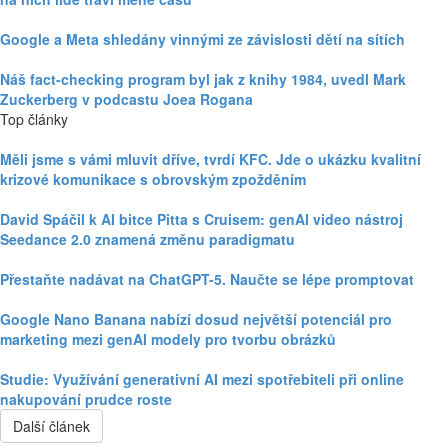
Google a Meta shledány vinnými ze závislosti dětí na sítích
Náš fact-checking program byl jak z knihy 1984, uvedl Mark
Zuckerberg v podcastu Joea Rogana
Top články
Měli jsme s vámi mluvit dříve, tvrdí KFC. Jde o ukázku kvalitní
krizové komunikace s obrovským zpožděním
David Spáčil k AI bitce Pitta s Cruisem: genAI video nástroj
Seedance 2.0 znamená změnu paradigmatu
Přestaňte nadávat na ChatGPT-5. Naučte se lépe promptovat
Google Nano Banana nabízí dosud největší potenciál pro
marketing mezi genAI modely pro tvorbu obrázků
Studie: Využívání generativní AI mezi spotřebiteli při online
nakupování prudce roste
Další článek