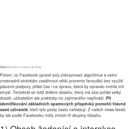
Zdroj:
Nesnáším vstávání do školy
Potom, co Facebook upravil svůj zobrazovací algoritmus a velmi
znesnadnil stránkám zasáhnout větší procento fanoušků bez využití
placené podpory, přišel čas i na úpravu, která by opravdu mohla mít
smysl. Tentokrát se totiž dotkne obsahu, který má sice pořád velký
dosah, uživatelům ale prakticky nic zajímavého nepřináší.
Při
identifikování základních spamových příspěvků pomohli hlavně
sami uživatelé
, kteří tyto posty často nahlašují. Z našich news feedů
by tak podle Facebooku měly zmizet tři skupiny obsahu.
1) Obsah žadonící o interakce