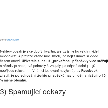
Zdroj:
GrowthGiant
Některý obsah je sice dobrý, kvalitní, ale už jsme ho všichni viděli
mnohokrát. A protože všeho moc škodí, i to nejzajímavější video
časem omrzí.
Uživatelé si na už „provařené" příspěvky více stěžují
a ačkoliv je napoprvé pobavily či zaujaly, po nějaké době jim již
nepřijdou relevantní. V rámci testování nových úprav
Facebook
zjistil, že po schování těchto příspěvků navíc lidé nahlašují o 10
% méně obsahu.
3) Spamující odkazy