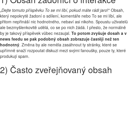
„
Dejte tomuto příspěvku To se mi líbí, pokud máte rádi jaro
!" Obsah,
který nepokrytě žadoní o sdílení, komentáře nebo To se mi líbí, ale
přitom nepřináší nic hodnotného, nebaví asi nikoho. Spoustu uživatelů
ale bezmyšlenkovitě udělá, co se po nich žádá. I přesto, že normálně
by je takový příspěvek vůbec nezaujal.
To potom zvyšuje dosah a v
news feedu se pak podobný obsah zobrazuje častěji než ten
hodnotný
. Změna by ale neměla zasáhnout ty stránky, které se
upřímně snaží rozpoutat diskuzi mezi svými fanoušky, pouze ty, které
produkují spam.
2) Často zveřejňovaný obsah