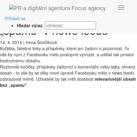
‹ Zpět
Facebook slibuje konec
Přihlásit se
„spamu” v news feedu
Hledat výraz
14. 4. 2014
|
Irena Šovčíková
Koťátka, falešné linky a příspěvky, které jen žadoní o pozornost. To
vše by nyní z Facebooku mělo postupně vymizet, a udělat tak prostor
hodnotnému obsahu.
Roztomilé kočičky, příspěvky žádonící o komentáře nebo lajky, ohraný
obsah - to vše by se díky nové úpravě Facebooku mělo v news feedu
zobrazovat méně. Uživatelé by tak měli dostávat
relevantnější obsah
bez „spamu"
.