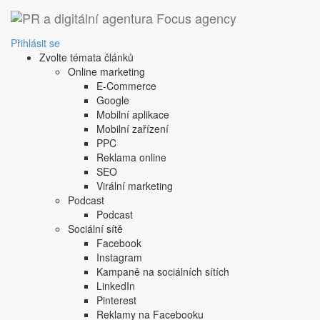
‹ Zpět
Google Video končí a
Přihlásit se
Zvolte témata článků
18. 4. 2011
|
BrP
Online marketing
Služba Google Video, kterou největší vyhledávač spusti
E-Commerce
Služba Google Video, kterou největší vyhledávač spusti
Google
na sdílení videa tak pozbyla smyslu. Google sdílené př
Mobilní aplikace
dubna však bude konec i přehrávání videí. Pro ty kdo cht
Mobilní zařízení
migrace na YouTube bohužel k dispozici není.
PPC
Reklama online
Zdroj: Tyinternety
SEO
Štítky dokumentu:
Google
YouTube
Virální marketing
Sdílejte tento článek:
Podcast
Podcast
Sociální sítě
Facebook
Instagram
Podobné články:
Kampaně na sociálních sítích
LinkedIn
Pinterest
Reklamy na Facebooku
Čeští youtubeři, influenceři i podcasteři mají nově v