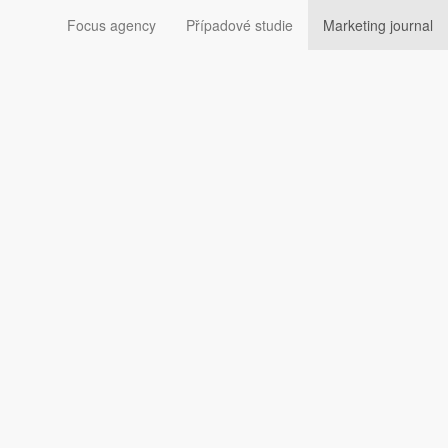
Focus agency
Případové studie
Marketing journal
yl posléze pohlcen samotným Googlem a vlastní služba
hrávat video, ačkoliv jej došlo dosud přehrávat. KOncem
eré Google zprovoznil do poloviny května. Automatická
ět v digitálním marketingu v éře AI