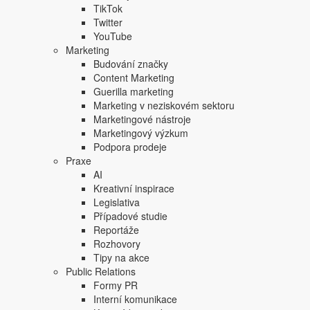
TikTok
hájit zájmy tvůrců a kultivovat online prostor
Twitter
YouTube
Marketing
Budování značky
WebTop100 2025 zná své vítěze
Content Marketing
Guerilla marketing
Marketing v neziskovém sektoru
Marketingové nástroje
Marketingový výzkum
Podpora prodeje
Top články
Praxe
AI
Měli jsme s vámi mluvit dříve, tvrdí KFC. Jde o uká
Kreativní inspirace
Legislativa
David Spáčil k AI bitce Pitta s Cruisem: genAI vid
Případové studie
Reportáže
Přestaňte nadávat na ChatGPT-5. Naučte se lépe pr
Rozhovory
Tipy na akce
Google Nano Banana nabízí dosud největší potenciá
Public Relations
Formy PR
Studie: Využívání generativní AI mezi spotřebiteli p
Interní komunikace