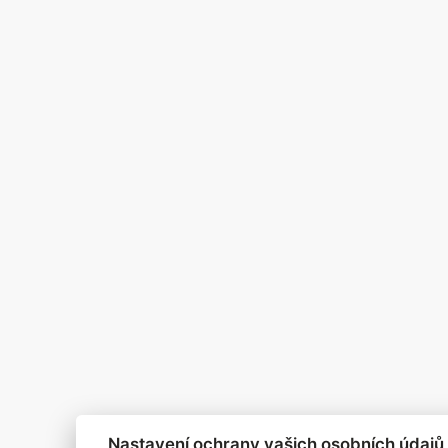
Česko má nového nejpopulárně
odběratelů pomohl dabing jeh
zku kvalitní krizové komunikace s obrovským zpožděním
eo nástroj Seedance 2.0 znamená změnu paradigmatu
omptovat
l pro marketing mezi genAI modely pro tvorbu obrázků
ři online nakupování prudce roste
Nastavení ochrany vašich osobních údajů