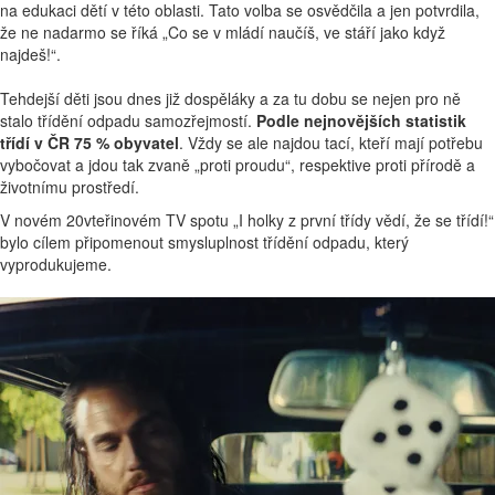
na edukaci dětí v této oblasti. Tato volba se osvědčila a jen potvrdila,
že ne nadarmo se říká „Co se v mládí naučíš, ve stáří jako když
najdeš!“.
Tehdejší děti jsou dnes již dospěláky a za tu dobu se nejen pro ně
stalo třídění odpadu samozřejmostí.
Podle nejnovějších statistik
třídí v ČR 75 % obyvatel
. Vždy se ale najdou tací, kteří mají potřebu
vybočovat a jdou tak zvaně „proti proudu“, respektive proti přírodě a
životnímu prostředí.
V novém 20vteřinovém TV spotu „I holky z první třídy vědí, že se třídí!“
bylo cílem připomenout smysluplnost třídění odpadu, který
vyprodukujeme.