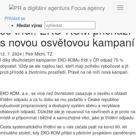
‹ Zpět
I holky z první třídy vědí, že
Přihlásit se
se třídí! EKO-KOM přichází
Hledat výraz
s novou osvětovou kampaní
12. 7. 2024
|
Petr Michl, TZ
I díky dlouholetým kampaním EKO-KOMu třídí v ČR odpad 75 %
obyvatel. Vždy se ale najdou tací, kteří mají potřebu vybočovat a jít
proti přírodě a životnímu prostředí. Právě na ně míří nová kampaň.
EKO-KOM, a.s., se více než čtvrtstoletí zasazuje o osvětu v oblasti
třídění odpadu a za tu dobu se mu podařilo v České republice
vybudovat propracovaný a dostupný systém sběru a recyklace
obalových odpadů. Důležité ale je neusnout na vavřínech a je proto na
místě si připomínat i běžné a samozřejmé věci, jako je třídění odpadu.
Cesta systematického třídění se u nás začala psát na konci 90. let
minulého století, kdy EKO-KOM přišel s pilotním projektem zaměřeným