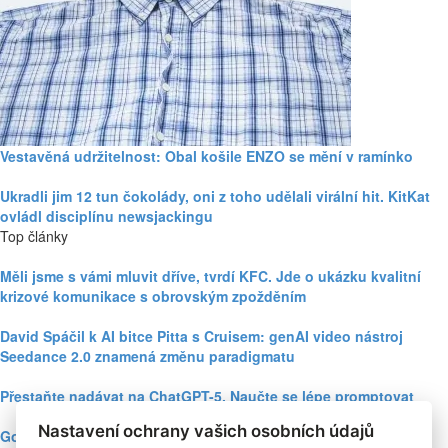
Vestavěná udržitelnost: Obal košile ENZO se mění v ramínko
Ukradli jim 12 tun čokolády, oni z toho udělali virální hit. KitKat
ovládl disciplínu newsjackingu
Top články
Měli jsme s vámi mluvit dříve, tvrdí KFC. Jde o ukázku kvalitní
krizové komunikace s obrovským zpožděním
David Spáčil k AI bitce Pitta s Cruisem: genAI video nástroj
Seedance 2.0 znamená změnu paradigmatu
Přestaňte nadávat na ChatGPT-5. Naučte se lépe promptovat
Nastavení ochrany vašich osobních údajů
Google Nano Banana nabízí dosud největší potenciál pro