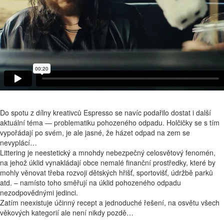
Do spotu z dílny kreativců Espresso se navíc podařilo dostat i další
aktuální téma — problematiku pohozeného odpadu. Holčičky se s tím
vypořádají po svém, je ale jasné, že házet odpad na zem se
nevyplácí…
Littering je neestetický a mnohdy nebezpečný celosvětový fenomén,
na jehož úklid vynakládají obce nemalé finanční prostředky, které by
mohly věnovat třeba rozvoji dětských hřišť, sportovišť, údržbě parků
atd. – namísto toho směřují na úklid pohozeného odpadu
nezodpovědnými jedinci.
Zatím neexistuje účinný recept a jednoduché řešení, na osvětu všech
věkových kategorií ale není nikdy pozdě…