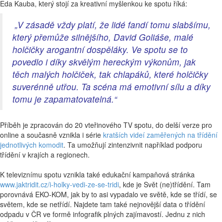
Eda Kauba, který stojí za kreativní myšlenkou ke spotu říká:
„V zásadě vždy platí, že lidé fandí tomu slabšímu,
který přemůže silnějšího, David Goliáše, malé
holčičky arogantní dospěláky. Ve spotu se to
povedlo i díky skvělým hereckým výkonům, jak
těch malých holčiček, tak chlapáků, které holčičky
suverénně utřou. Ta scéna má emotivní sílu a díky
tomu je zapamatovatelná.“
Příběh je zpracován do 20 vteřinového TV spotu, do delší verze pro
online a současně vznikla i série
kratších videí zaměřených na třídění
jednotlivých komodit
. Ta umožňují zintenzivnit například podporu
třídění v krajích a regionech.
K televiznímu spotu vznikla také edukační kampaňová stránka
www.jaktridit.cz/i-holky-vedi-ze-se-tridi
, kde je Svět (ne)třídění. Tam
porovnává EKO-KOM, jak by to asi vypadalo ve světě, kde se třídí, se
světem, kde se netřídí. Najdete tam také nejnovější data o třídění
odpadu v ČR ve formě infografik plných zajímavostí. Jednu z nich