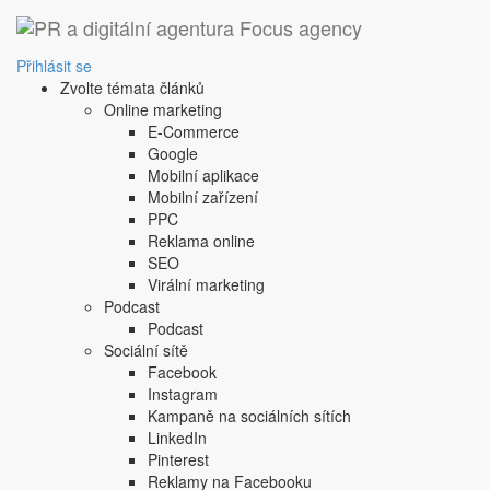
‹ Zpět
IKEA rozesílala nevyžád
Přihlásit se
Zvolte témata článků
stejně nemohli spát
Online marketing
E-Commerce
21. 2. 2025
|
Petr Michl
Google
Co pomůže lidem, co nemůžou v noci usnout? Části z nic
Mobilní aplikace
Mobilní zařízení
PPC
Zprávy uprostřed noci často nebývají těmi nejpříjemnějš
Reklama online
ovšem mohli radovat.
SEO
V noci z 9. na 10. února mezi 22. a 5. hodinou dostaly
Virální marketing
Podcast
„Jsi vzhůru?“
Podcast
Sociální sítě
Facebook
Instagram
Kampaně na sociálních sítích
LinkedIn
Pinterest
Reklamy na Facebooku