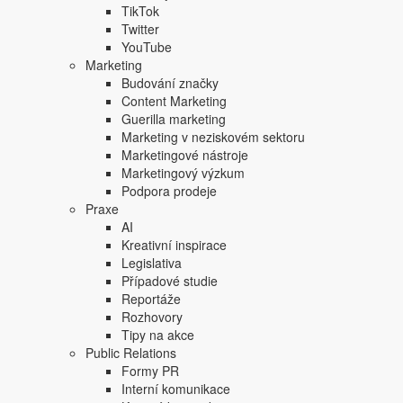
TikTok
Twitter
YouTube
Marketing
Budování značky
Content Marketing
Guerilla marketing
Marketing v neziskovém sektoru
Marketingové nástroje
Marketingový výzkum
Podpora prodeje
Praxe
AI
Kreativní inspirace
Legislativa
Případové studie
Reportáže
Rozhovory
Tipy na akce
Těm, kteří rychle zareagovali, byla nabídnuta 15 % sleva
Public Relations
Formy PR
Jedná se o další z řady kreativních
strategií, jak pozic
Interní komunikace
Těm vyrostla řada konkurentů, která se zaměřuje jen na te