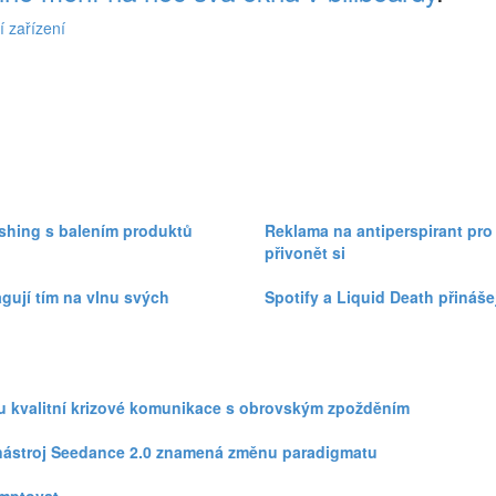
í zařízení
ishing s balením produktů
Reklama na antiperspirant pro
přivonět si
agují tím na vlnu svých
Spotify a Liquid Death přináš
zku kvalitní krizové komunikace s obrovským zpožděním
eo nástroj Seedance 2.0 znamená změnu paradigmatu