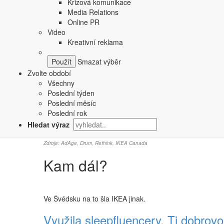
Krizová komunikace
jejich matraci poležet a vyzkoušet si ji přímo v obchodě 
Media Relations
Online PR
Video
A v tomto případě kampaň z dílny agentury
Rethink šla 
Kreativní reklama
v tiskové zprávě:
Smazat výběr
„IKEA je hrdá na to, že může nabízet sty
Zvolte období
pomáháme Kanaďanům zařídit každou místn
Všechny
zaslouží."
Poslední týden
Poslední měsíc
Poslední rok
Informace o nočních zprávách pak neposloužila jen jako
Hledat výraz
matrace a doplňky na spaní, platnou do 23. února pro č
Zdroje:
AdAge
,
Drum
,
Rethink
, IKEA Canada
Kam dál?
Ve Švédsku na to šla IKEA jinak.
Využila sleepfluencery. Ti dobrov