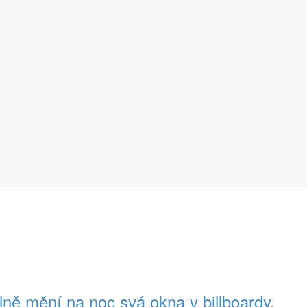
nabízejícím také mnoho dalšího zboží, prostě už nestačí.
přímo „do ložnic“ za těmi, co by mohli mít s usnutím potíže
. Marke
lové výrobky do domácnosti za dostupnou cenu lidem ze
ost v jejich domovech a zejména jim chceme pomoci s 
PR stunt
, ale také jako
základ pro influencerskou digitální
a
OOH k
leny programu IKEA Family.
olně mění na noc svá okna v billboardy
.