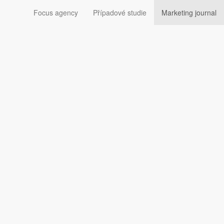
Focus agency
Případové studie
Marketing journal
dresáti si to chválili,
A ve své nové kampani.
ší. Adresáti krátké zprávy od kanadské pobočky IKEA se
u na Instagramu. A to s velmi stručnou otázkou: