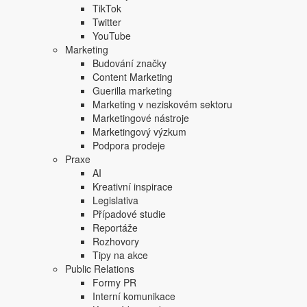
prohlížení a podpořit sdílení.
TikTok
Twitter
Zdroje: www.mashable.com, www.marketingland.com
YouTube
Štítky dokumentu:
Facebook
Instagram
Mobilní aplikac
Marketing
Sdílejte tento článek:
Budování značky
Content Marketing
Guerilla marketing
Marketing v neziskovém sektoru
Marketingové nástroje
Podobné články:
Marketingový výzkum
Podpora prodeje
Praxe
AI
Čeští youtubeři, influenceři i podcasteři mají nově v
Kreativní inspirace
hájit zájmy tvůrců a kultivovat online prostor
Legislativa
Případové studie
Studie: Lidé publikují na sociálních sítích méně a m
Reportáže
Rozhovory
Tipy na akce
Top články
Public Relations
Formy PR
Měli jsme s vámi mluvit dříve, tvrdí KFC. Jde o uká
Interní komunikace