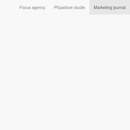
Focus agency
Případové studie
Marketing journal
ikací zůstává i nadále
yli i uživatelé s operačním systémem Android. Významnou
ou hipsterů, ale také se stal
marketingovým nástrojem
či
lovými stránkami pro webové uživatele. To, co bylo dříve
ránkám Timeline na Facebooku. Přes webové rozhraní tak
o původně jen v mobilní verzi. Instagram na webu se dal
ohlížení instagramových obrázků z webu umožňovaly.
. Webová verze má pouze poskytnout jiný zážitek z