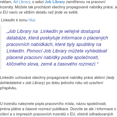
reklam,
Ad Library
, o sekci
Job Library
zaměřenou na pracovní
inzeráty. Můžete tak procházet všechny propagované nabídky práce, a
v EU navíc ve větším detailu než jinde ve světě.
LinkedIn k tomu
říká
:
„Job Library na LinkedIn je veřejně dostupná
databáze, která poskytuje informace o placených
pracovních nabídkách, které byly spuštěny na
LinkedIn. Pomocí Job Library můžete vyhledávat
placené pracovní nabídky podle společnosti,
klíčového slova, země a časového rozmezí."
LinkedIn uchovává všechny propagované nabídky práce aktivní
(tedy
dohledatelné v Job Library)
po dobu jednoho roku od uzavření
příspěvku.
U inzerátu naleznete popis pracovního místa, názvu společnosti,
jména plátce a časové rozmezí publikace. Dozvíte se ale i informace o
cílení a o impresích pracovních inzerátů v EU, včetně odhadovaných