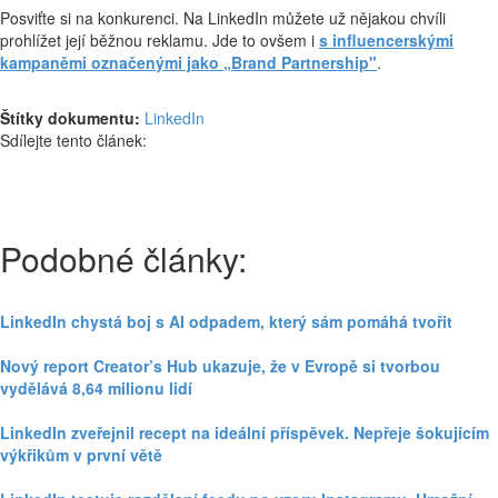
Posviťte si na konkurenci. Na LinkedIn můžete už nějakou chvíli
prohlížet její běžnou reklamu. Jde to ovšem i
s influencerskými
kampaněmi označenými jako „Brand Partnership"
.
Štítky dokumentu:
LinkedIn
Sdílejte tento článek:
Podobné články:
LinkedIn chystá boj s AI odpadem, který sám pomáhá tvořit
Nový report Creator’s Hub ukazuje, že v Evropě si tvorbou
vydělává 8,64 milionu lidí
LinkedIn zveřejnil recept na ideální příspěvek. Nepřeje šokujícím
výkřikům v první větě