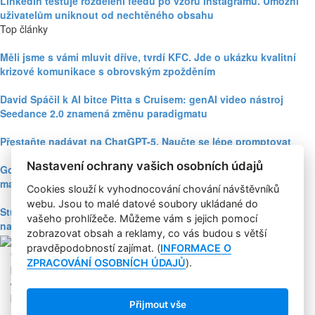
LinkedIn testuje rozdělení feedu po vzoru Instagramu. Umožní
uživatelům uniknout od nechtěného obsahu
Top články
Měli jsme s vámi mluvit dříve, tvrdí KFC. Jde o ukázku kvalitní
krizové komunikace s obrovským zpožděním
David Spáčil k AI bitce Pitta s Cruisem: genAI video nástroj
Seedance 2.0 znamená změnu paradigmatu
Přestaňte nadávat na ChatGPT-5. Naučte se lépe promptovat
Nastavení ochrany vašich osobních údajů
Google Nano Banana nabízí dosud největší potenciál pro
marketing mezi genAI modely pro tvorbu obrázků
Cookies slouží k vyhodnocování chování návštěvníků
webu. Jsou to malé datové soubory ukládané do
Studie: Využívání generativní AI mezi spotřebiteli při online
vašeho prohlížeče. Můžeme vám s jejich pomocí
nakupování prudce roste
zobrazovat obsah a reklamy, co vás budou s větší
pravděpodobností zajímat. (
INFORMACE O
Copyright © 2004-2020 Focus Agency, s.r.o. Plné znění licenčních
ZPRACOVÁNÍ OSOBNÍCH ÚDAJŮ
).
podmínek. ISSN 1803-957X
Jakékoliv publikování, přebírání nebo šíření obsahu je bez
písemného souhlasu Focus Agency, s.r.o. zakázáno.
Přijmout vše
RSS 1