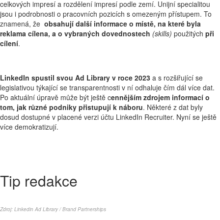
celkových impresí a rozdělení impresí podle zemí. Unijní specialitou
jsou i podrobnosti o pracovních pozicích s omezeným přístupem. To
znamená, že
obsahují další informace o místě, na které byla
reklama cílena, a o vybraných dovednostech
(skills)
použitých
při
cílení
.
LinkedIn spustil svou Ad Library v roce 2023
a s rozšiřující se
legislativou týkající se transparentnosti v ní odhaluje čím dál více dat.
Po aktuální úpravě může být ještě c
ennějším zdrojem informací o
tom, jak různé podniky přistupují k náboru
. Některé z dat byly
dosud dostupné v placené verzi účtu LinkedIn Recruiter. Nyní se ještě
více demokratizují.
Tip redakce
Zdroj:
Linkedin Ad Library / Brand Partnerships